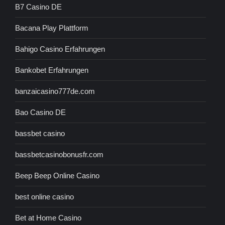
B7 Casino DE
Bacana Play Plattform
Bahigo Casino Erfahrungen
Bankobet Erfahrungen
banzaicasino777de.com
Bao Casino DE
bassbet casino
bassbetcasinobonusfr.com
Beep Beep Online Casino
best online casino
Bet at Home Casino