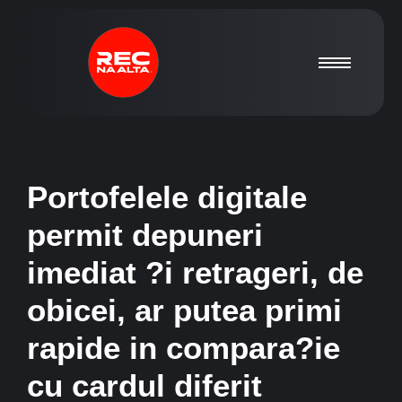
Portofelele digitale
permit depuneri
imediat ?i retrageri, de
obicei, ar putea primi
rapide in compara?ie
cu cardul diferit