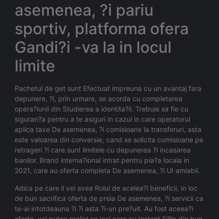
asemenea, ?i pariu
sportiv, platforma ofera
Gandi?i -va la in locul
limite
Pachetul de get sunt Efectuat impreuna cu un avantaj fara
depunere, ?i, prin urmare, se acorda cu completarea
opera?iunii din Studierea a identita?ii. Trebuie sa fie cu
siguran?a pentru a te asiguri in cazul in care operatorul
aplica taxe De asemenea, ?i comisioane la transferuri, asta
este valoarea din conversie, cand se solicita comisioane pe
retrageri ?i care sunt limitele cu depunerea ?i incasarea
banilor. Brand interna?ional intrat pentru pia?a locala in
2021, care au oferta completa De asemenea, ?i UI amiabil.
Adica pe care il vei avea Rolul de acelea?i beneficii, in loc
de bun sacrifica oferta de preia De asemenea, ?i servicii ca
te-ai intotdeauna ?i ?i asta ?i-un pre?uit. Au fost aceea?i
oferta, vei putea realist sa joci care au Instant Fillip din bun