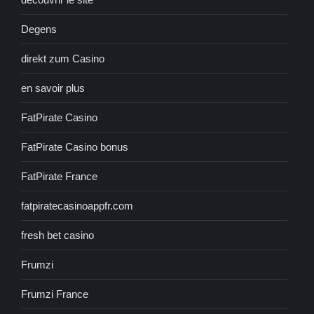
Degens
direkt zum Casino
en savoir plus
FatPirate Casino
FatPirate Casino bonus
FatPirate France
fatpiratecasinoappfr.com
fresh bet casino
Frumzi
Frumzi France