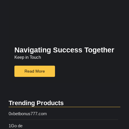
Navigating Success Together
Keep in Touch
Read More
Trending Products
0xbetbonus777.com
1Go de