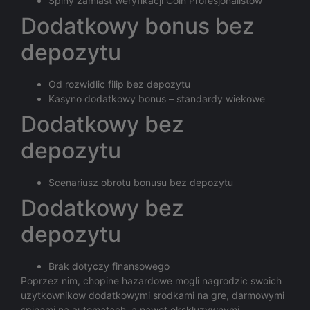
Spiny zamiast weryfikacji Coin Profesjonalistow
Dodatkowy bonus bez
depozytu
Od rozwidlic filip bez depozytu
Kasyno dodatkowy bonus – standardy wiekowe
Dodatkowy bez
depozytu
Scenariusz obrotu bonusu bez depozytu
Dodatkowy bez
depozytu
Brak dotyczy finansowego
Poprzez nim, chopine hazardowe mogli nagrodzic swoich
uzytkownikow dodatkowymi srodkami na gre, darmowymi
spinami na automatach, a nawet ekskluzywnymi