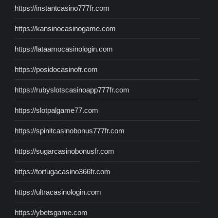
https://instantcasino777fr.com
https://kansinocasinogame.com
https://lataamocasinologin.com
https://posidocasinofr.com
https://rubyslotscasinoapp777fr.com
https://slotpalgame77.com
https://spinitcasinobonus777fr.com
https://sugarcasinobonusfr.com
https://tortugacasino366fr.com
https://ultracasinologin.com
https://ybetsgame.com