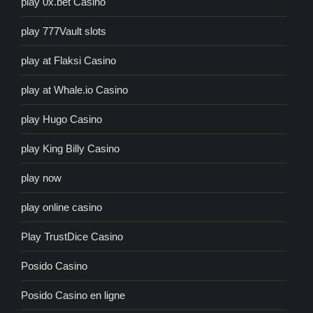
play 0x.bet Casino
play 777Vault slots
play at Flaksi Casino
play at Whale.io Casino
play Hugo Casino
play King Billy Casino
play now
play online casino
Play TrustDice Casino
Posido Casino
Posido Casino en ligne