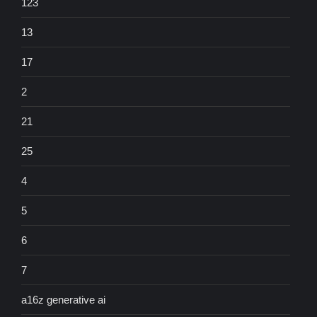
123
13
17
2
21
25
4
5
6
7
a16z generative ai