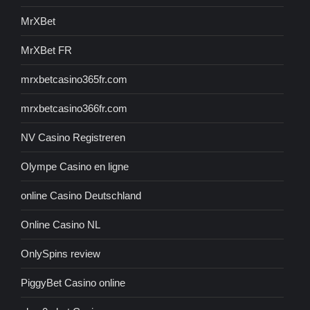
MrXBet
MrXBet FR
mrxbetcasino365fr.com
mrxbetcasino366fr.com
NV Casino Registreren
Olympe Casino en ligne
online Casino Deutschland
Online Casino NL
OnlySpins review
PiggyBet Casino online