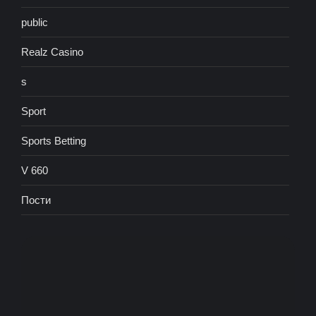
public
Realz Casino
s
Sport
Sports Betting
V 660
Пости