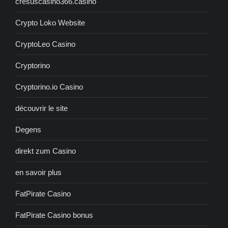
cresuscasino366.casino
Crypto Loko Website
CryptoLeo Casino
Cryptorino
Cryptorino.io Casino
découvrir le site
Degens
direkt zum Casino
en savoir plus
FatPirate Casino
FatPirate Casino bonus