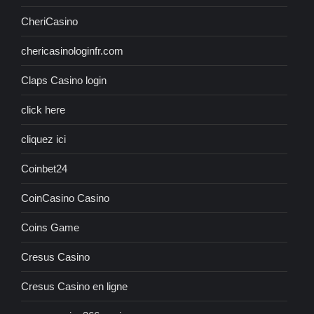
CheriCasino
chericasinologinfr.com
Claps Casino login
click here
cliquez ici
Coinbet24
CoinCasino Casino
Coins Game
Cresus Casino
Cresus Casino en ligne