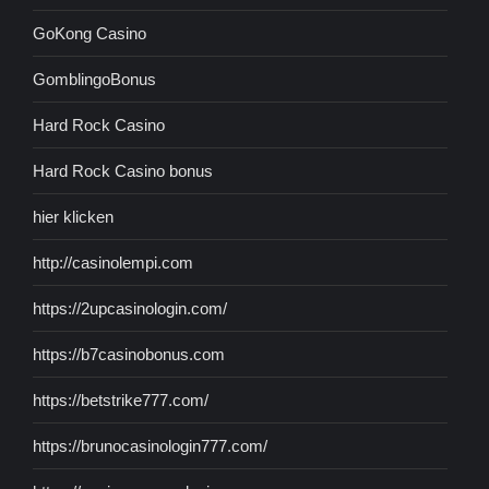
GoKong Casino
GomblingoBonus
Hard Rock Casino
Hard Rock Casino bonus
hier klicken
http://casinolempi.com
https://2upcasinologin.com/
https://b7casinobonus.com
https://betstrike777.com/
https://brunocasinologin777.com/