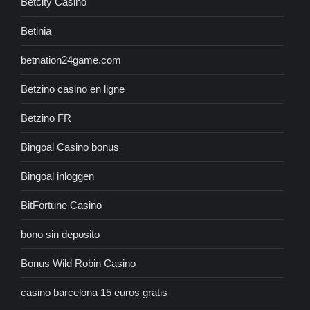
Betcity Casino
Betinia
betnation24game.com
Betzino casino en ligne
Betzino FR
Bingoal Casino bonus
Bingoal inloggen
BitFortune Casino
bono sin deposito
Bonus Wild Robin Casino
casino barcelona 15 euros gratis