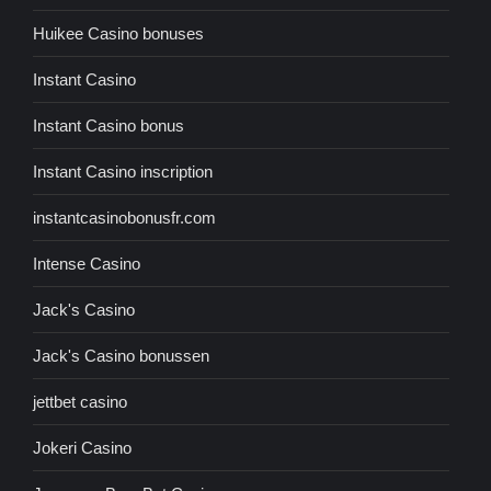
Huikee Casino bonuses
Instant Casino
Instant Casino bonus
Instant Casino inscription
instantcasinobonusfr.com
Intense Casino
Jack's Casino
Jack's Casino bonussen
jettbet casino
Jokeri Casino