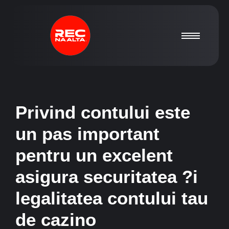
Privind contului este
un pas important
pentru un excelent
asigura securitatea ?i
legalitatea contului tau
de cazino