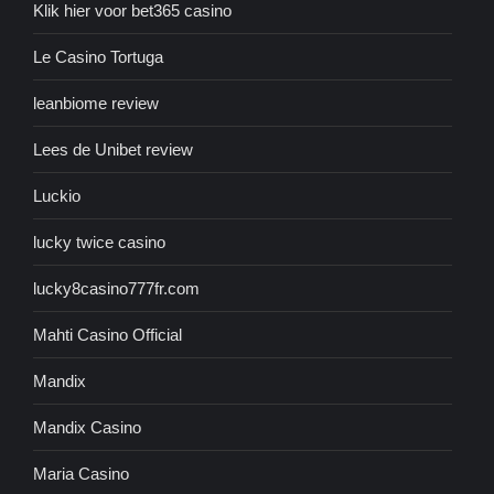
Klik hier voor bet365 casino
Le Casino Tortuga
leanbiome review
Lees de Unibet review
Luckio
lucky twice casino
lucky8casino777fr.com
Mahti Casino Official
Mandix
Mandix Casino
Maria Casino