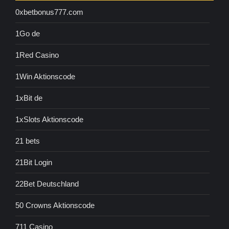
0xbetbonus777.com
1Go de
1Red Casino
1Win Aktionscode
1xBit de
1xSlots Aktionscode
21 bets
21Bit Login
22Bet Deutschland
50 Crowns Aktionscode
711 Casino