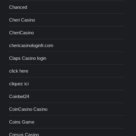
Chanced
Cheri Casino
CheriCasino
chericasinologinfr.com
Claps Casino login
click here
cliquez ici
Coinbet24
CoinCasino Casino
Coins Game
Cresus Casino