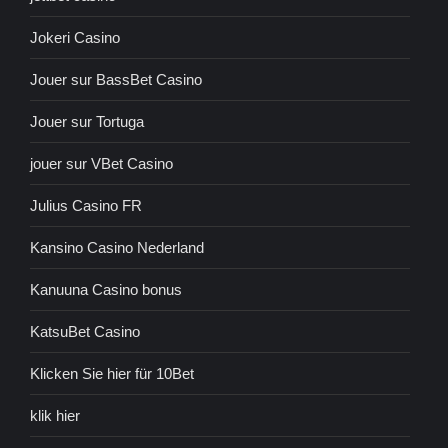
Jokeri Casino
Jouer sur BassBet Casino
Jouer sur Tortuga
jouer sur VBet Casino
Julius Casino FR
Kansino Casino Nederland
Kanuuna Casino bonus
KatsuBet Casino
Klicken Sie hier für 10Bet
klik hier