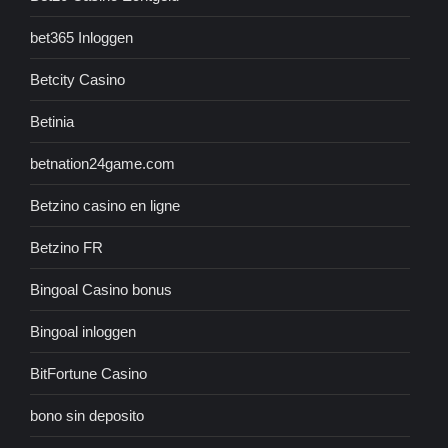
bet365 Inloggen
Betcity Casino
Betinia
betnation24game.com
Betzino casino en ligne
Betzino FR
Bingoal Casino bonus
Bingoal inloggen
BitFortune Casino
bono sin deposito