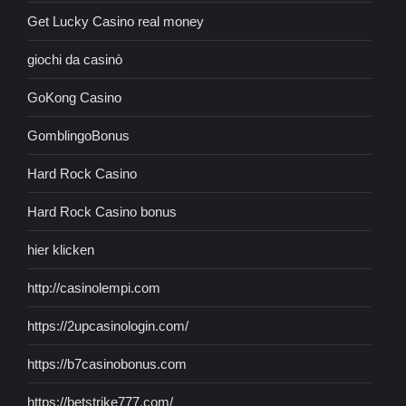
Get Lucky Casino real money
giochi da casinò
GoKong Casino
GomblingoBonus
Hard Rock Casino
Hard Rock Casino bonus
hier klicken
http://casinolempi.com
https://2upcasinologin.com/
https://b7casinobonus.com
https://betstrike777.com/