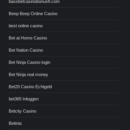
bassbetcasinobonusfr.com
Beep Beep Online Casino
best online casino
Bet at Home Casino
Bet Nation Casino
Bet Ninja Casino login
Bet Ninja real money
Bet20 Casino Echtgeld
bet365 Inloggen
Betcity Casino
Betinia