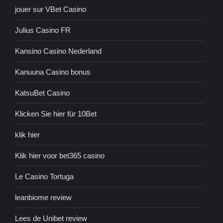
jouer sur VBet Casino
Julius Casino FR
Kansino Casino Nederland
Kanuuna Casino bonus
KatsuBet Casino
Klicken Sie hier für 10Bet
klik hier
Klik hier voor bet365 casino
Le Casino Tortuga
leanbiome review
Lees de Unibet review