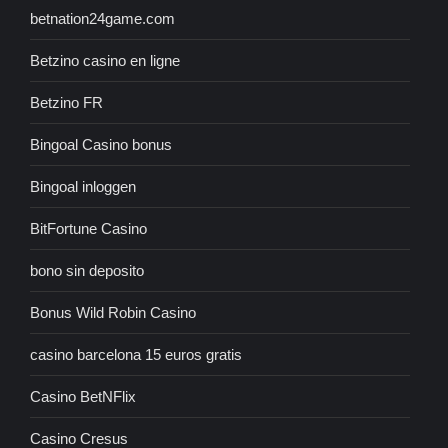
betnation24game.com
Betzino casino en ligne
Betzino FR
Bingoal Casino bonus
Bingoal inloggen
BitFortune Casino
bono sin deposito
Bonus Wild Robin Casino
casino barcelona 15 euros gratis
Casino BetNFlix
Casino Cresus