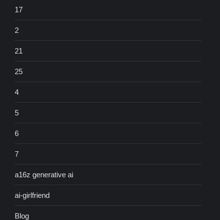
17
2
21
25
4
5
6
7
a16z generative ai
ai-girlfriend
Blog