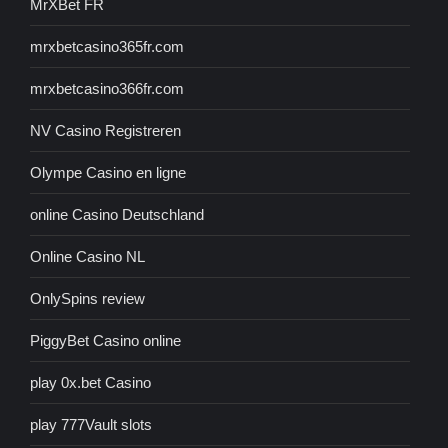
MrXBet FR
mrxbetcasino365fr.com
mrxbetcasino366fr.com
NV Casino Registreren
Olympe Casino en ligne
online Casino Deutschland
Online Casino NL
OnlySpins review
PiggyBet Casino online
play 0x.bet Casino
play 777Vault slots