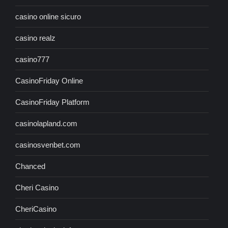
casino online sicuro
casino realz
casino777
CasinoFriday Online
CasinoFriday Platform
casinolapland.com
casinosvenbet.com
Chanced
Cheri Casino
CheriCasino