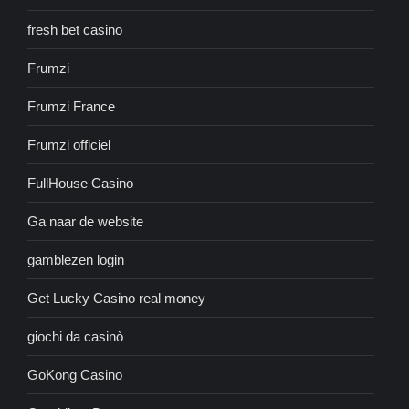
fresh bet casino
Frumzi
Frumzi France
Frumzi officiel
FullHouse Casino
Ga naar de website
gamblezen login
Get Lucky Casino real money
giochi da casinò
GoKong Casino