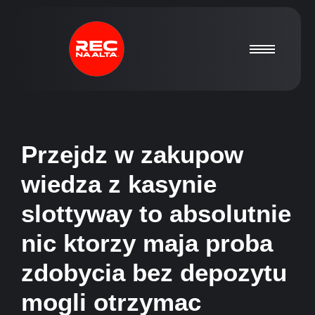
Przejdz w zakupow
wiedza z kasynie
slottyway to absolutnie
nic ktorzy maja proba
zdobycia bez depozytu
mogli otrzymac