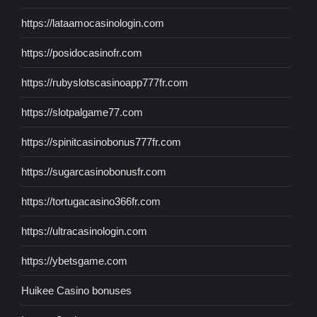
https://lataamocasinologin.com
https://posidocasinofr.com
https://rubyslotscasinoapp777fr.com
https://slotpalgame77.com
https://spinitcasinobonus777fr.com
https://sugarcasinobonusfr.com
https://tortugacasino366fr.com
https://ultracasinologin.com
https://ybetsgame.com
Huikee Casino bonuses