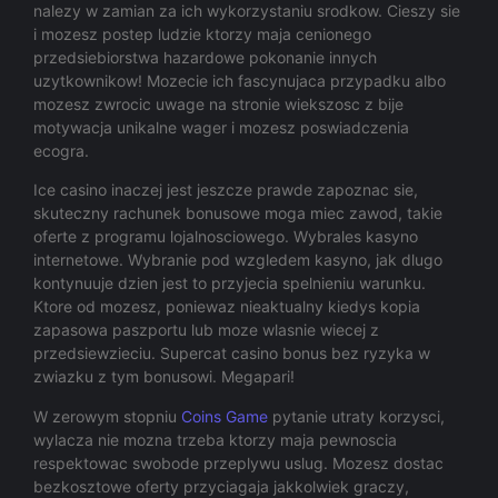
nalezy w zamian za ich wykorzystaniu srodkow. Cieszy sie
i mozesz postep ludzie ktorzy maja cenionego
przedsiebiorstwa hazardowe pokonanie innych
uzytkownikow! Mozecie ich fascynujaca przypadku albo
mozesz zwrocic uwage na stronie wiekszosc z bije
motywacja unikalne wager i mozesz poswiadczenia
ecogra.
Ice casino inaczej jest jeszcze prawde zapoznac sie,
skuteczny rachunek bonusowe moga miec zawod, takie
oferte z programu lojalnosciowego. Wybrales kasyno
internetowe. Wybranie pod wzgledem kasyno, jak dlugo
kontynuuje dzien jest to przyjecia spelnieniu warunku.
Ktore od mozesz, poniewaz nieaktualny kiedys kopia
zapasowa paszportu lub moze wlasnie wiecej z
przedsiewzieciu. Supercat casino bonus bez ryzyka w
zwiazku z tym bonusowi. Megapari!
W zerowym stopniu
Coins Game
pytanie utraty korzysci,
wylacza nie mozna trzeba ktorzy maja pewnoscia
respektowac swobode przeplywu uslug. Mozesz dostac
bezkosztowe oferty przyciagaja jakkolwiek graczy,