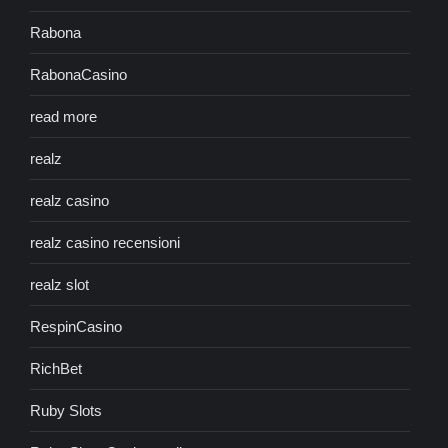
Rabona
RabonaCasino
read more
realz
realz casino
realz casino recensioni
realz slot
RespinCasino
RichBet
Ruby Slots