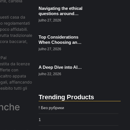
te, cartella
Navigating the ethical
questions around…
questi casa da
julho 27, 2026
no regolamentati
poco affidabili.
rutta tradizionale
Top Considerations
ancora baccarat,
When Choosing an…
julho 27, 2026
yPal
stita da licenze
A Deep Dive into AI…
fferte con
julho 22, 2026
scaltro appata
egali, affiancando
ibito tutti gli
Trending Products
anche
! Без рубрики
1