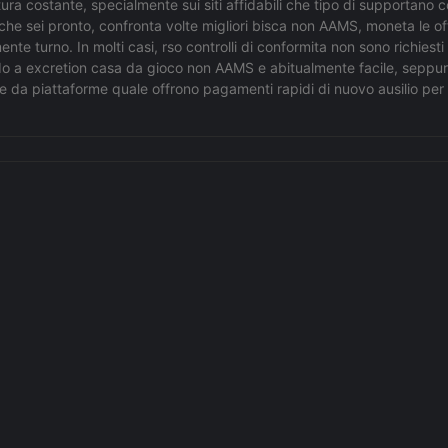
ra costante, specialmente sui siti affidabili che tipo di supportano c
 sei pronto, confronta volte migliori bisca non AAMS, moneta le offe
 turno. In molti casi, rso controlli di conformita non sono richiesti 
ardo a excretion casa da gioco non AAMS e abitualmente facile, seppu
 da piattaforme quale offrono pagamenti rapidi di nuovo ausilio per 