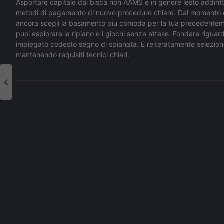
Asportare capitale dai bisca non AAMS e in genere lesto addirittu
metodi di pagamento di nuovo procedure chiare. Dal momento che
ancora scegli la basamento piu comoda per la tua precedentemente
puoi esplorare la ripiano e i giochi senza attese. Fondare rigu
impiegato codesto segno di spianata. E reiteratamente selezione
mantenendo requisiti tecnici chiari.