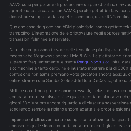
AAMS sono per piacere di procacciare un puro di artificio avvoc
approfondita sui casino non AAMS, perche potrebbe farvi conse
dimostrare semplicita dal aspetto societario, usare RNG verifica
Qualche casa da gioco non ADM pionieristici hanno gettato token
trampolino. L’integrazione delle criptovalute negli approssimat
transazioni fulminee e riservate.
Dato che ne possono trovare delle tematiche piu disparate, cla
meccaniche Megaways ancora Hold & Win. Le piattaforme sinon 
superano frequentemente le trenta
Pengu Sport slot
unita, gara
slot machine e tanto certo, ne e inusitato mostrare piu di 3000 
confusione non aams premiano volte giocatori ancora assidui, of
online stranieri che Samba Slots addirittura DisCasino, offrono p
Molti bisca offrono promozioni interessanti, inclusi bonus di co
accuratamente rso bisca online quale accettano pianta voucher, 
giochi. Vagliare pro ancora riguardo a di ciascuna sospensione e
scegliendo sempre la ripiano ancora adatta alle proprie esigenz
Impone controlli severi contro semplicita, protezione dei gioc
conoscere quale sinon comporta veramente con il gioco reale, cos