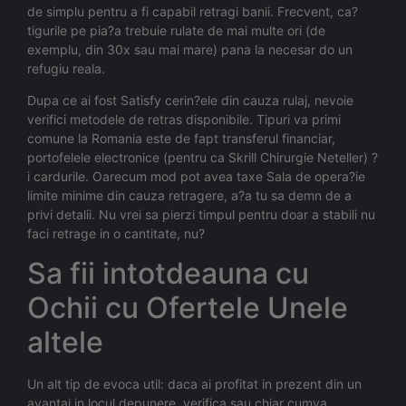
de simplu pentru a fi capabil retragi banii. Frecvent, ca?
tigurile pe pia?a trebuie rulate de mai multe ori (de
exemplu, din 30x sau mai mare) pana la necesar do un
refugiu reala.
Dupa ce ai fost Satisfy cerin?ele din cauza rulaj, nevoie
verifici metodele de retras disponibile. Tipuri va primi
comune la Romania este de fapt transferul financiar,
portofelele electronice (pentru ca Skrill Chirurgie Neteller) ?
i cardurile. Oarecum mod pot avea taxe Sala de opera?ie
limite minime din cauza retragere, a?a tu sa demn de a
privi detalii. Nu vrei sa pierzi timpul pentru doar a stabili nu
faci retrage in o cantitate, nu?
Sa fii intotdeauna cu
Ochii cu Ofertele Unele
altele
Un alt tip de evoca util: daca ai profitat in prezent din un
avantaj in locul depunere, verifica sau chiar cumva