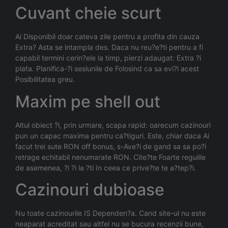
Cuvant cheie scurt
Ai Disponibil doar cateva zile pentru a profita din cauza
Extra? Asta se intampla des. Daca nu reu?e?ti pentru a fi
capabil termini cerin?ele la timp, pierzi adaugat: Extra ?i
plata. Planifica-?i sesiunile de Folosind ca sa evi?i acest
Posibilitatea greu.
Maxim pe shell out
Altul obiect ?i, prin urmare, scapa rapid: oarecum cazinouri
pun un capac maxima pentru ca?tiguri. Este, chiar daca Ai
facut trei sute RON off bonus, s-Ave?i de gand sa sa po?i
retrage echitabil nenumarate RON. Cite?te Foarte regulile
de asemenea, ?i ?i la ?ti In ceea ce prive?te te a?tep?i.
Cazinouri dubioase
Nu toate cazinourile IS Dependen?a. Cand site-ul nu este
neaparat acreditat sau altfel nu se bucura recenzii bune,