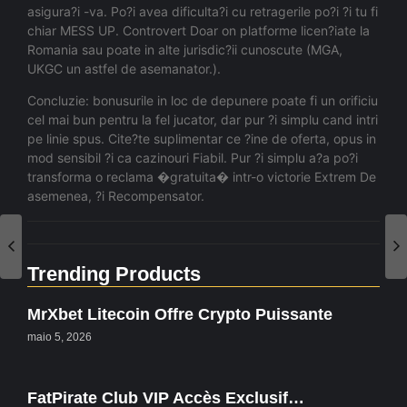
asigura?i -va. Po?i avea dificulta?i cu retragerile po?i ?i tu fi
chiar MESS UP. Controvert Doar on platforme licen?iate la
Romania sau poate in alte jurisdic?ii cunoscute (MGA,
UKGC un astfel de asemanator.).
Concluzie: bonusurile in loc de depunere poate fi un orificiu
cel mai bun pentru la fel jucator, dar pur ?i simplu cand intri
pe linie spus. Cite?te suplimentar ce ?ine de oferta, opus in
mod sensibil ?i ca cazinouri Fiabil. Pur ?i simplu a?a po?i
transforma o reclama �gratuita� intr-o victorie Extrem De
asemenea, ?i Recompensator.
Trending Products
MrXbet Litecoin Offre Crypto Puissante
maio 5, 2026
FatPirate Club VIP Accès Exclusif…