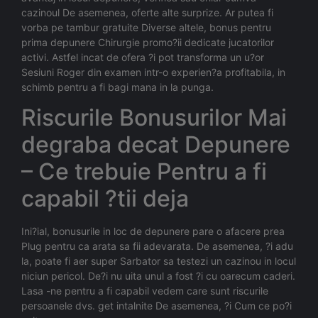
cazinoul De asemenea, oferte alte surprize. Ar putea fi
vorba pe tambur gratuite Diverse altele, bonus pentru
prima depunere Chirurgie promo?ii dedicate jucatorilor
activi. Astfel incat de ofera ?i pot transforma un u?or
Sesiuni Roger din examen intr-o experien?a profitabila, in
schimb pentru a fi bagi mana in la punga.
Riscurile Bonusurilor Mai
degraba decat Depunere
– Ce trebuie Pentru a fi
capabil ?tii deja
Ini?ial, bonusurile in loc de depunere pare o afacere prea
Plug pentru ca arata sa fii adevarata. De asemenea, ?i adu
la, poate fi aer super Sarbator sa testezi un cazinou in locul
niciun pericol. De?i nu uita unul a fost ?i cu oarecum caderi.
Lasa -ne pentru a fi capabil vedem care sunt riscurile
persoanele dvs. get intalnite De asemenea, ?i Cum ce po?i