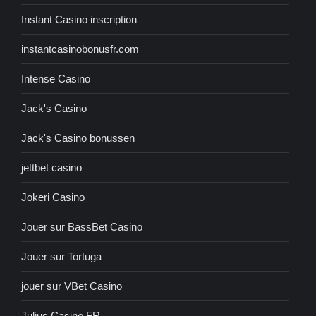
Instant Casino inscription
instantcasinobonusfr.com
Intense Casino
Jack's Casino
Jack's Casino bonussen
jettbet casino
Jokeri Casino
Jouer sur BassBet Casino
Jouer sur Tortuga
jouer sur VBet Casino
Julius Casino FR