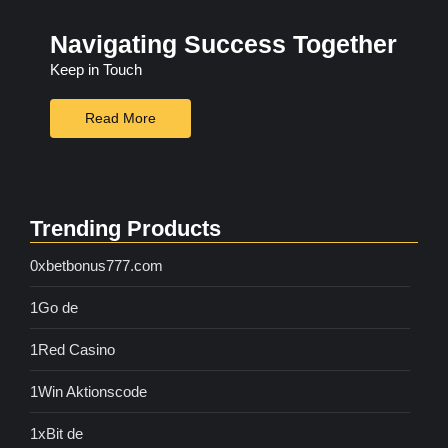
Navigating Success Together
Keep in Touch
Read More
Trending Products
0xbetbonus777.com
1Go de
1Red Casino
1Win Aktionscode
1xBit de