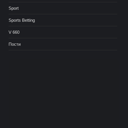
Sport
Sports Betting
V 660
Пости