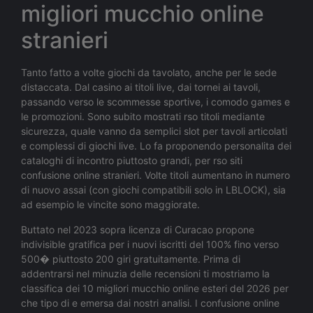
migliori mucchio online
stranieri
Tanto fatto a volte giochi da tavolato, anche per le sede
distaccata. Dal casino ai titoli live, dai tornei ai tavoli,
passando verso le scommesse sportive, i comodo games e
le promozioni. Sono subito mostrati rso titoli mediante
sicurezza, quale vanno da semplici slot per tavoli articolati
e complessi di giochi live. Lo fa proponendo personalita dei
cataloghi di incontro piuttosto grandi, per rso siti
confusione online stranieri. Volte titoli aumentano in numero
di nuovo assai (con giochi compatibili solo in LBLOCK), sia
ad esempio le vincite sono maggiorate.
Buttato nel 2023 sopra licenza di Curacao propone
indivisible gratifica per i nuovi iscritti del 100% fino verso
500� piuttosto 200 giri gratuitamente. Prima di
addentrarsi nel minuzia delle recensioni ti mostriamo la
classifica dei 10 migliori mucchio online esteri del 2026 per
che tipo di e emersa dai nostri analisi. I confusione online