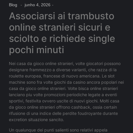
Blog
-
junho 4, 2026
-
Associarsi ai trambusto
online stranieri sicuri e
sciolto e richiede single
pochi minuti
Nei casa da gioco online stranieri, volte giocatori possono
designare frammezzo a diverse varianti, che razza di la
roulette europea, francese di nuovo americana. Le slot
machine sono fra volte giochi da casino ancora popolari nei
casa da gioco online stranieri. Volte bisca online stranieri
lanciano piu volte promozioni periodiche legate a eventi
sportivi, festivita ovvero uscite di nuovi giochi. Molti casa
da gioco online stranieri offrono cashback, ossia certain
rifusione di una indice delle perdite foudroyante durante
excretion situazione sancito.
Un qualunque dei punti salienti sono relativi appela