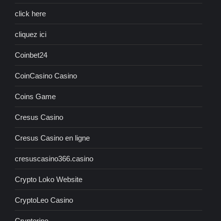
click here
cliquez ici
Coinbet24
CoinCasino Casino
Coins Game
Cresus Casino
Cresus Casino en ligne
cresuscasino366.casino
Crypto Loko Website
CryptoLeo Casino
Cryptorino