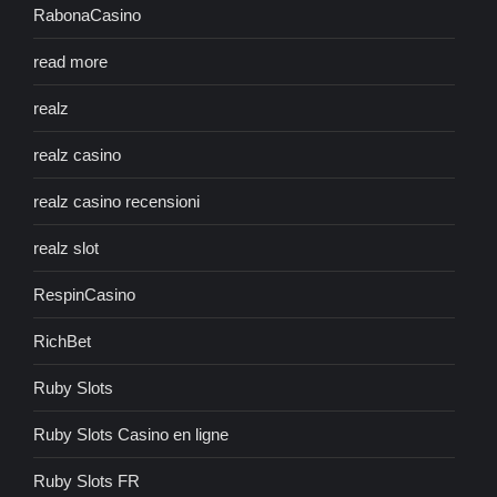
RabonaCasino
read more
realz
realz casino
realz casino recensioni
realz slot
RespinCasino
RichBet
Ruby Slots
Ruby Slots Casino en ligne
Ruby Slots FR