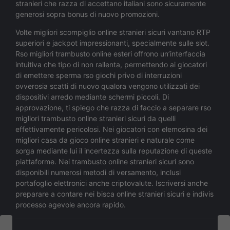
stranieri che razza di accettano italiani sono sicuramente
generosi sopra bonus di nuovo promozioni.
Volte migliori scompiglio online stranieri sicuri vantano RTP
superiori e jackpot impressionanti, specialmente sulle slot.
Rso migliori trambusto online esteri offrono un’interfaccia
intuitiva che tipo di non rallenta, permettendo ai giocatori
di emettere sperma rso giochi privo di interruzioni
ovverosia scatti di nuovo qualora vengono utilizzati dei
dispositivi arredo mediante schermi piccoli. Di
approvazione, ti spiego che razza di faccio a separare rso
migliori trambusto online stranieri sicuri da quelli
effettivamente pericolosi. Nei giocatori con elemosina dei
migliori casa da gioco online stranieri e naturale come
sorga mediante lui il incertezza sulla reputazione di queste
piattaforme. Nei trambusto online stranieri sicuri sono
disponibili numerosi metodi di versamento, inclusi
portafoglio elettronici anche criptovalute. Iscriversi anche
preparare a contare nei bisca online stranieri sicuri e indivis
processo agevole ancora rapido.