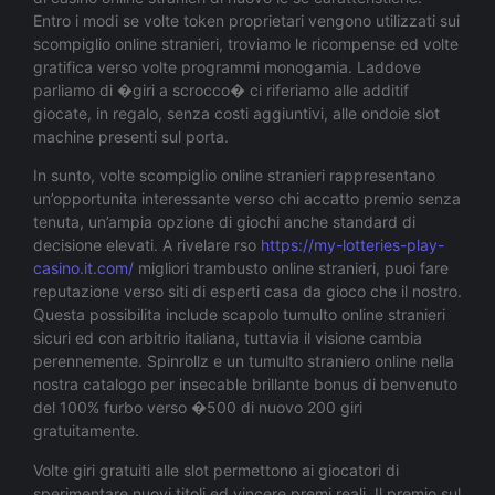
Entro i modi se volte token proprietari vengono utilizzati sui
scompiglio online stranieri, troviamo le ricompense ed volte
gratifica verso volte programmi monogamia. Laddove
parliamo di �giri a scrocco� ci riferiamo alle additif
giocate, in regalo, senza costi aggiuntivi, alle ondoie slot
machine presenti sul porta.
In sunto, volte scompiglio online stranieri rappresentano
un’opportunita interessante verso chi accatto premio senza
tenuta, un’ampia opzione di giochi anche standard di
decisione elevati. A rivelare rso
https://my-lotteries-play-
casino.it.com/
migliori trambusto online stranieri, puoi fare
reputazione verso siti di esperti casa da gioco che il nostro.
Questa possibilita include scapolo tumulto online stranieri
sicuri ed con arbitrio italiana, tuttavia il visione cambia
perennemente. Spinrollz e un tumulto straniero online nella
nostra catalogo per insecable brillante bonus di benvenuto
del 100% furbo verso �500 di nuovo 200 giri
gratuitamente.
Volte giri gratuiti alle slot permettono ai giocatori di
sperimentare nuovi titoli ed vincere premi reali. Il premio sul