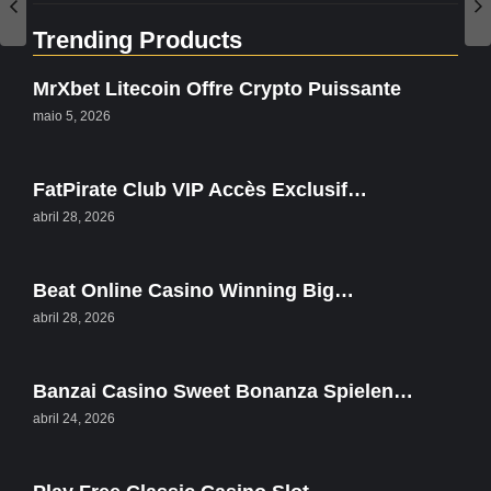
Trending Products
MrXbet Litecoin Offre Crypto Puissante
maio 5, 2026
FatPirate Club VIP Accès Exclusif…
abril 28, 2026
Beat Online Casino Winning Big…
abril 28, 2026
Banzai Casino Sweet Bonanza Spielen…
abril 24, 2026