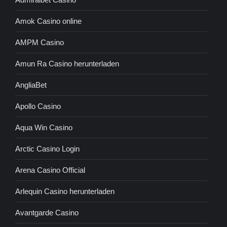
Amok Casino online
AMPM Casino
Amun Ra Casino herunterladen
AngliaBet
Apollo Casino
Aqua Win Casino
Arctic Casino Login
Arena Casino Official
Arlequin Casino herunterladen
Avantgarde Casino