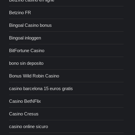
Betzino FR
Bingoal Casino bonus
Bingoal inloggen
BitFortune Casino
bono sin deposito
Bonus Wild Robin Casino
casino barcelona 15 euros gratis
Casino BetNFlix
Casino Cresus
casino online sicuro