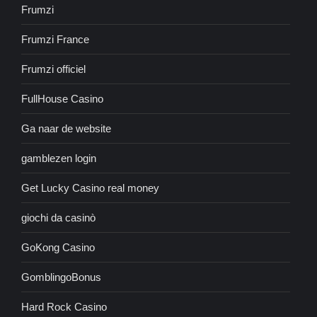
Frumzi
Frumzi France
Frumzi officiel
FullHouse Casino
Ga naar de website
gamblezen login
Get Lucky Casino real money
giochi da casinò
GoKong Casino
GomblingoBonus
Hard Rock Casino