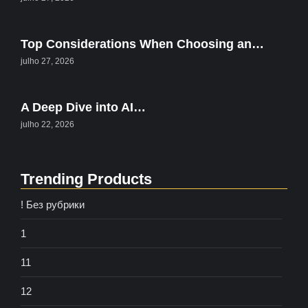
Top Considerations When Choosing an…
julho 27, 2026
A Deep Dive into AI…
julho 22, 2026
Trending Products
! Без рубрики
1
11
12