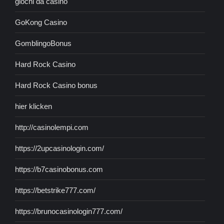
giochi da casinò
GoKong Casino
GomblingoBonus
Hard Rock Casino
Hard Rock Casino bonus
hier klicken
http://casinolempi.com
https://2upcasinologin.com/
https://b7casinobonus.com
https://betstrike777.com/
https://brunocasinologin777.com/