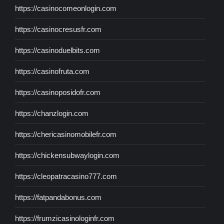
https://casinocomeonlogin.com
https://casinocresusfr.com
https://casinoduelbits.com
https://casinofruta.com
https://casinoposidofr.com
https://chanzlogin.com
https://chericasinomobilefr.com
https://chickensubwaylogin.com
https://cleopatracasino777.com
https://fatpandabonus.com
https://frumzicasinologinfr.com