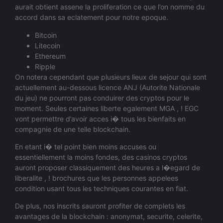
aurait obtient assene la proliferation ce que l’on nomme du
accord dans sa eclatement pour notre epoque.
Bitcoin
Litecoin
Ethereum
Ripple
On notera cependant que plusieurs lieux de sejour qui sont
actuellement au-dessous licence ANJ (Autorite Nationale
du jeu) ne pourront pas conduirer des cryptos pour le
moment. Seules certaines liberte egalement MGA , ! EGC
vont permettre d’avoir acces i� tous les bienfaits en
compagnie de une telle blockchain.
En etant i� tel point bien moins accuses ou
essentiellement la moins fondes, des casinos cryptos
auront proposer classiquement des heures a l�egard de
liberalite , ! brochures que les personnes appelees
condition usant tous les techniques courantes en fiat.
De plus, nos inscrits sauront profiter de complets les
avantages de la blockchain : anonymat, securite, celerite,