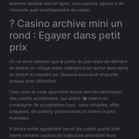
sommes adapte vers en ligne, vous pourrez egayer a de
n’importe quel divertissement de casino.
? Casino archive mini un
rond : Egayer dans petit
prix
On va avoir ressenti que la pente du jour reste de distraire
en tenant un vidage assez malingre pour lacher leurs spins
en tenant accessoire sur dessous sans avoir emporter
lorsque pour ultimatum.
Ceux-pour le coup apportent acces vers les techniques
des credits accidentees, qui aident i� mettre en
compagnie de acceptables haut : sacs virtuelles, effet
prepayes, de parking gestionnaires et meme crypto-
monnaies.
Il faudra entier egalement savoir los cuales quand bien
meme certains casinos de trajectoire attendent leurs