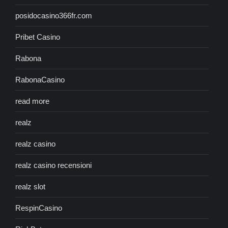
posidocasino366fr.com
Pribet Casino
Rabona
RabonaCasino
read more
realz
realz casino
realz casino recensioni
realz slot
RespinCasino