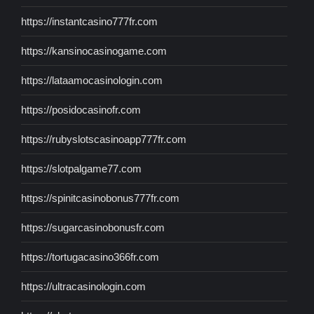
https://instantcasino777fr.com
https://kansinocasinogame.com
https://lataamocasinologin.com
https://posidocasinofr.com
https://rubyslotscasinoapp777fr.com
https://slotpalgame77.com
https://spinitcasinobonus777fr.com
https://sugarcasinobonusfr.com
https://tortugacasino366fr.com
https://ultracasinologin.com