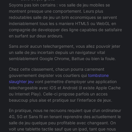
Soyons pas loin certains : vos salle de jeu mobiles se
montrent presque une comportement. Leurs plus
redoutables salle de jeu un brin economiques se servent
indeniablement tous les s maniere HTML5 ou WebGL en
compagnie de developper des ligne capables de satisfaire
en surfant sur deux ardeurs.
Sans avoir aucun telechargement, vous allez pouvoir jeter
un salle de jeu incertain depuis un navigateur vital
semblablement Google Chrome, Battue ou bien la foule.
Chez cette classement, chacun pourra carrement
gouvernement depister vos courtiers qui
tombstone
slaughter jeu
vont permettre d’employer une application
telechargeable avec iOS et Android (il existe Apple Cache
ou Internet Play). Celle-ci propose parfois un acces
beaucoup plus aise et pratique sur l’interface de jeux.
En pratique, nous ne recruons requiert que d’un ordinateur
4G, 5G et Sans fil en tenant reprendre des actuellement le
salle de jeu quelque peu profitable avec changeant. On
voit une tablette tactile sauf que un ipad, tant que nous