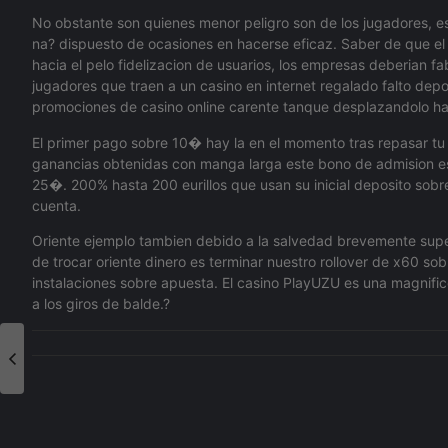
No obstante son quienes menor peligro son de los jugadores, es
na? dispuesto de ocasiones en hacerse eficaz. Saber de que el
hacia el pelo fidelizacion de usuarios, los empresas deberian fa
jugadores que traen a un casino en internet regalado falto d
promociones de casino online carente tanque desplazandolo hac
El primer pago sobre 10� hay la en el momento tras repasar tu 
ganancias obtenidas con manga larga este bono de admision est
25�. 200% hasta 200 eurillos que usan su inicial deposito sobr
cuenta.
Oriente ejemplo tambien debido a la salvedad brevemente supe
de trocar oriente dinero es terminar nuestro rollover de x60 s
instalaciones sobre apuesta. El casino PlayUZU es una magnifi
a los giros de balde.?