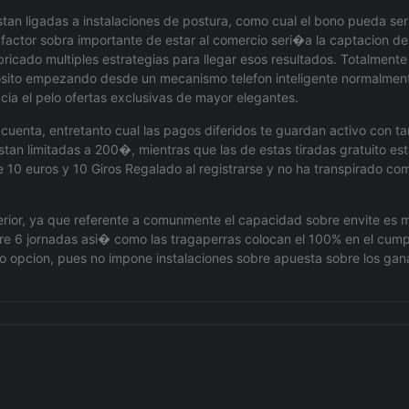
tan ligadas a instalaciones de postura, como cual el bono pueda ser 
 factor sobra importante de estar al comercio seri�a la captacion d
bricado multiples estrategias para llegar esos resultados. Totalmente 
eposito empezando desde un mecanismo telefon inteligente normalmen
ia el pelo ofertas exclusivas de mayor elegantes.
cuenta, entretanto cual las pagos diferidos te guardan activo con ta
an limitadas a 200�, mientras que las de estas tiradas gratuito est
e 10 euros y 10 Giros Regalado al registrarse y no ha transpirado co
rior, ya que referente a comunmente el capacidad sobre envite es 
obre 6 jornadas asi� como las tragaperras colocan el 100% en el cump
co opcion, pues no impone instalaciones sobre apuesta sobre los gan