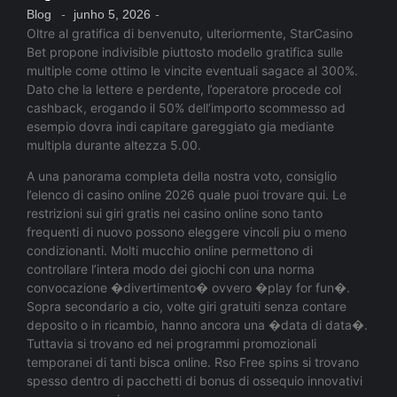
Blog
-
junho 5, 2026
-
Oltre al gratifica di benvenuto, ulteriormente, StarCasino
Bet propone indivisible piuttosto modello gratifica sulle
multiple come ottimo le vincite eventuali sagace al 300%.
Dato che la lettere e perdente, l’operatore procede col
cashback, erogando il 50% dell’importo scommesso ad
esempio dovra indi capitare gareggiato gia mediante
multipla durante altezza 5.00.
A una panorama completa della nostra voto, consiglio
l’elenco di casino online 2026 quale puoi trovare qui. Le
restrizioni sui giri gratis nei casino online sono tanto
frequenti di nuovo possono eleggere vincoli piu o meno
condizionanti. Molti mucchio online permettono di
controllare l’intera modo dei giochi con una norma
convocazione �divertimento� ovvero �play for fun�.
Sopra secondario a cio, volte giri gratuiti senza contare
deposito o in ricambio, hanno ancora una �data di data�.
Tuttavia si trovano ed nei programmi promozionali
temporanei di tanti bisca online. Rso Free spins si trovano
spesso dentro di pacchetti di bonus di ossequio innovativi