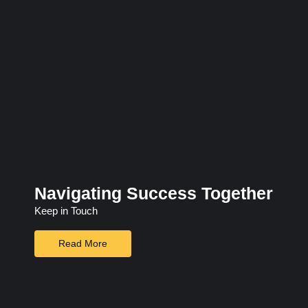
Navigating Success Together
Keep in Touch
Read More