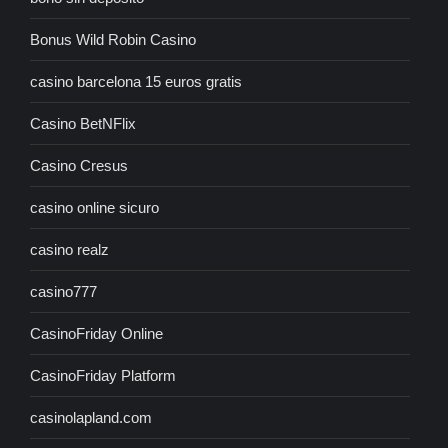
Bonus Wild Robin Casino
casino barcelona 15 euros gratis
Casino BetNFlix
Casino Cresus
casino online sicuro
casino realz
casino777
CasinoFriday Online
CasinoFriday Platform
casinolapland.com