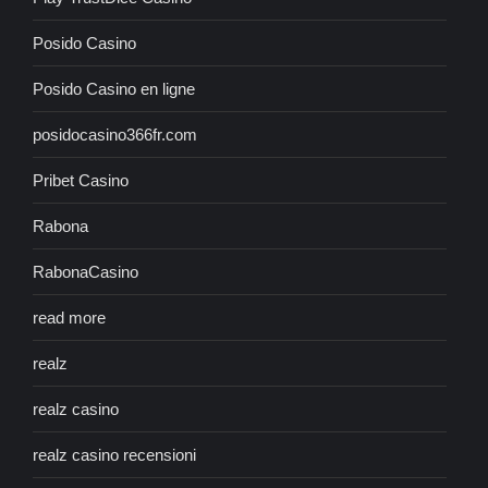
Posido Casino
Posido Casino en ligne
posidocasino366fr.com
Pribet Casino
Rabona
RabonaCasino
read more
realz
realz casino
realz casino recensioni