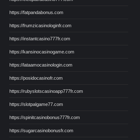
https://fatpandabonus.com
https://frumzicasinologinfr.com
https://instantcasino777fr.com
https://kansinocasinogame.com
https://lataamocasinologin.com
https://posidocasinofr.com
https://rubyslotscasinoapp777fr.com
https://slotpalgame77.com
https://spinitcasinobonus777fr.com
https://sugarcasinobonusfr.com