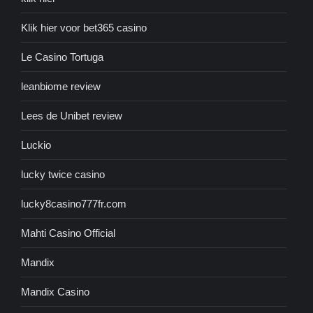
Klik hier voor bet365 casino
Le Casino Tortuga
leanbiome review
Lees de Unibet review
Luckio
lucky twice casino
lucky8casino777fr.com
Mahti Casino Official
Mandix
Mandix Casino