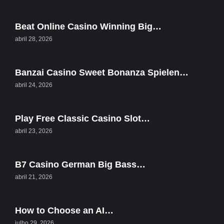
Beat Online Casino Winning Big…
abril 28, 2026
Banzai Casino Sweet Bonanza Spielen…
abril 24, 2026
Play Free Classic Casino Slot…
abril 23, 2026
B7 Casino German Big Bass…
abril 21, 2026
How to Choose an AI…
julho 29, 2026