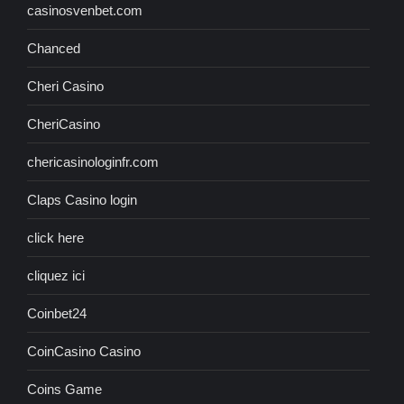
casinosvenbet.com
Chanced
Cheri Casino
CheriCasino
chericasinologinfr.com
Claps Casino login
click here
cliquez ici
Coinbet24
CoinCasino Casino
Coins Game