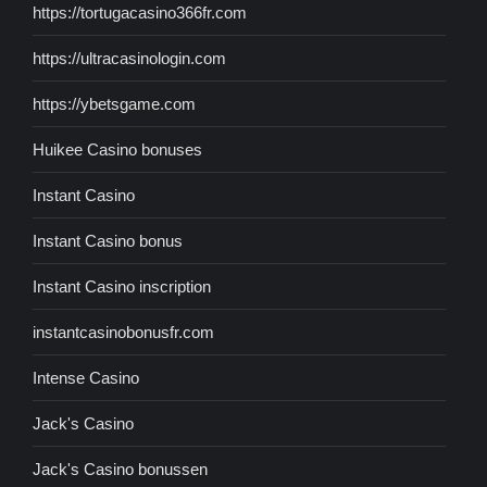
https://tortugacasino366fr.com
https://ultracasinologin.com
https://ybetsgame.com
Huikee Casino bonuses
Instant Casino
Instant Casino bonus
Instant Casino inscription
instantcasinobonusfr.com
Intense Casino
Jack's Casino
Jack's Casino bonussen