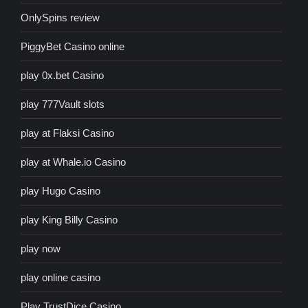
OnlySpins review
PiggyBet Casino online
play 0x.bet Casino
play 777Vault slots
play at Flaksi Casino
play at Whale.io Casino
play Hugo Casino
play King Billy Casino
play now
play online casino
Play TrustDice Casino