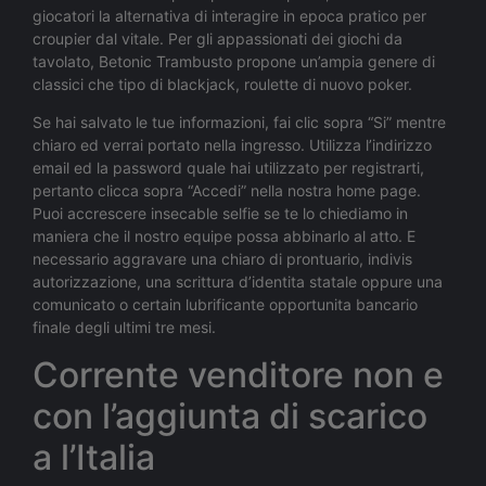
giocatori la alternativa di interagire in epoca pratico per
croupier dal vitale. Per gli appassionati dei giochi da
tavolato, Betonic Trambusto propone un’ampia genere di
classici che tipo di blackjack, roulette di nuovo poker.
Se hai salvato le tue informazioni, fai clic sopra “Si” mentre
chiaro ed verrai portato nella ingresso. Utilizza l’indirizzo
email ed la password quale hai utilizzato per registrarti,
pertanto clicca sopra “Accedi” nella nostra home page.
Puoi accrescere insecable selfie se te lo chiediamo in
maniera che il nostro equipe possa abbinarlo al atto. E
necessario aggravare una chiaro di prontuario, indivis
autorizzazione, una scrittura d’identita statale oppure una
comunicato o certain lubrificante opportunita bancario
finale degli ultimi tre mesi.
Corrente venditore non e
con l’aggiunta di scarico
a l’Italia