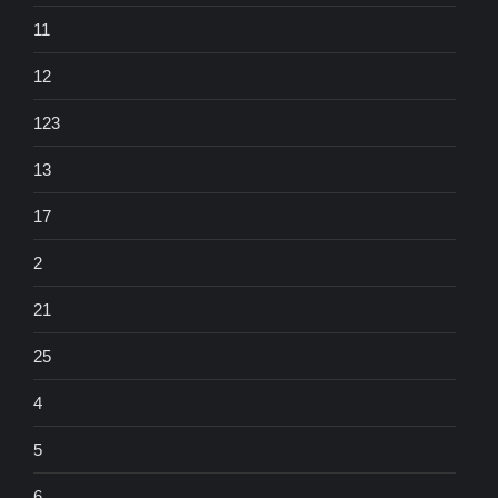
11
12
123
13
17
2
21
25
4
5
6