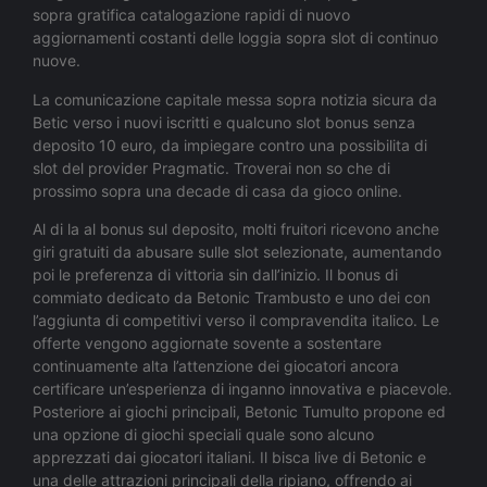
sopra gratifica catalogazione rapidi di nuovo
aggiornamenti costanti delle loggia sopra slot di continuo
nuove.
La comunicazione capitale messa sopra notizia sicura da
Betic verso i nuovi iscritti e qualcuno slot bonus senza
deposito 10 euro, da impiegare contro una possibilita di
slot del provider Pragmatic. Troverai non so che di
prossimo sopra una decade di casa da gioco online.
Al di la al bonus sul deposito, molti fruitori ricevono anche
giri gratuiti da abusare sulle slot selezionate, aumentando
poi le preferenza di vittoria sin dall’inizio. Il bonus di
commiato dedicato da Betonic Trambusto e uno dei con
l’aggiunta di competitivi verso il compravendita italico. Le
offerte vengono aggiornate sovente a sostentare
continuamente alta l’attenzione dei giocatori ancora
certificare un’esperienza di inganno innovativa e piacevole.
Posteriore ai giochi principali, Betonic Tumulto propone ed
una opzione di giochi speciali quale sono alcuno
apprezzati dai giocatori italiani. Il bisca live di Betonic e
una delle attrazioni principali della ripiano, offrendo ai