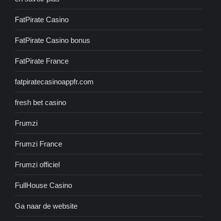
FatPirate Casino
FatPirate Casino bonus
FatPirate France
fatpiratecasinoappfr.com
fresh bet casino
Frumzi
Frumzi France
Frumzi officiel
FullHouse Casino
Ga naar de website