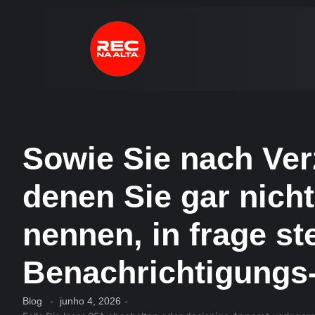
Sowie Sie nach Ver
denen Sie gar nicht
nennen, in frage st
Benachrichtigungs
Blog
-
junho 4, 2026
-