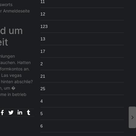
11
ssworts
ur Anmeldeseite
12
123
nd um
it
13
17
ahlungen
rauchen. Hatten
2
tformkontos an.
d Las vegas
21
hinten abschlie?
en, um �
25
me in betrieb
4
5
6