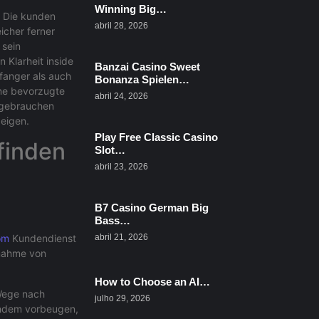
Winning Big…
r Die kunden
abril 28, 2026
cher ferner
 sein
 Klarheit inside
Banzai Casino Sweet
fanger als auch
Bonanza Spielen…
ine bevorzugte
abril 24, 2026
 gebrauchen
zeigen.
Play Free Classic Casino
finden
Slot…
abril 23, 2026
B7 Casino German Big
Bass…
abril 21, 2026
om
Kundendienst
enahme von
How to Choose an AI…
Wege nach
julho 29, 2026
chdem vorbeugen,