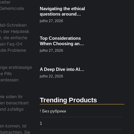
beiter
s Geheimcode
Navigating the ethical
questions around…
julho 27, 2026
Mail-Schreiben
nn der Helpdesk
, die einfache
Top Considerations
When Choosing an…
igen Faq-Ort
 die Probleme
julho 27, 2026
ige erstklassige
A Deep Dive into AI…
 Pills
julho 22, 2026
nterdessen
e sollen ihr
Trending Products
nen benachbart
und zufallige
! Без рубрики
1
en konnen, ist
betrachten. Sie