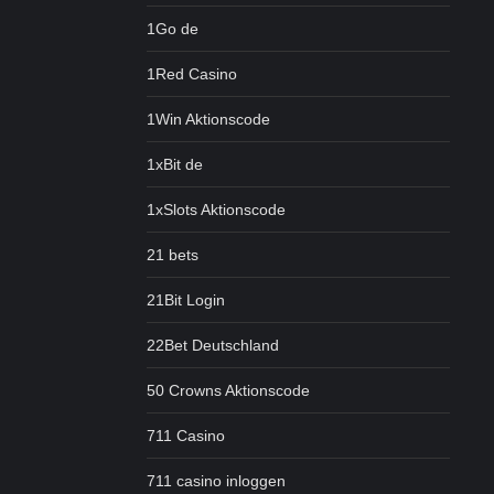
1Go de
1Red Casino
1Win Aktionscode
1xBit de
1xSlots Aktionscode
21 bets
21Bit Login
22Bet Deutschland
50 Crowns Aktionscode
711 Casino
711 casino inloggen