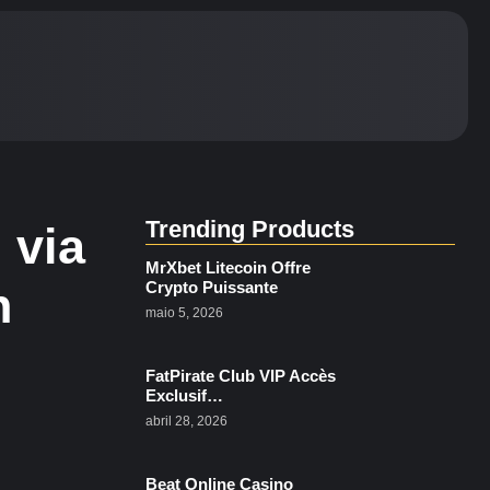
Trending Products
 via
MrXbet Litecoin Offre
n
Crypto Puissante
maio 5, 2026
FatPirate Club VIP Accès
Exclusif…
abril 28, 2026
Beat Online Casino