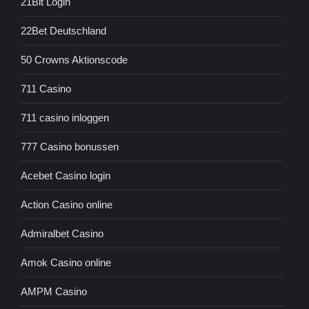
21Bit Login
22Bet Deutschland
50 Crowns Aktionscode
711 Casino
711 casino inloggen
777 Casino bonussen
Acebet Casino login
Action Casino online
Admiralbet Casino
Amok Casino online
AMPM Casino