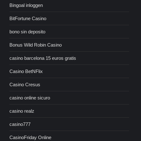
Bingoal inloggen
BitFortune Casino
bono sin deposito
Bonus Wild Robin Casino
casino barcelona 15 euros gratis
Casino BetNFlix
Casino Cresus
casino online sicuro
casino realz
casino777
CasinoFriday Online