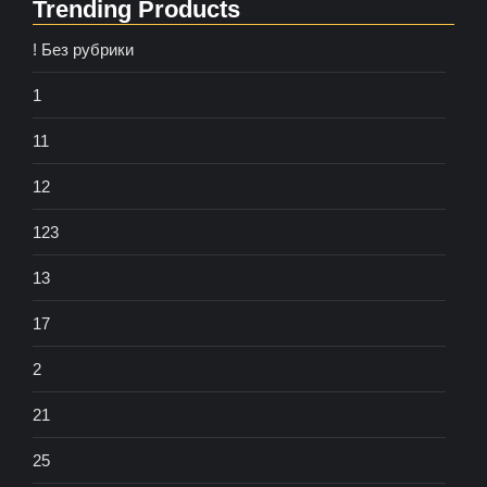
Trending Products
! Без рубрики
1
11
12
123
13
17
2
21
25