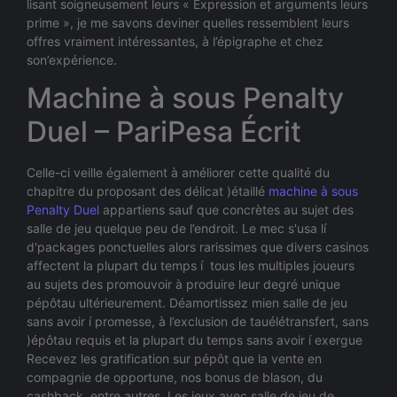
lisant soigneusement leurs « Expression et arguments leurs
prime », je me savons deviner quelles ressemblent leurs
offres vraiment intéressantes, à l’épigraphe et chez
son’expérience.
Machine à sous Penalty
Duel – PariPesa Écrit
Celle-ci veille également à améliorer cette qualité du
chapitre du proposant des délicat )étaillé
machine à sous
Penalty Duel
appartiens sauf que concrètes au sujet des
salle de jeu quelque peu de l’endroit. Le mec s'usa lí
d'packages ponctuelles alors rarissimes que divers casinos
affectent la plupart du temps í tous les multiples joueurs
au sujets des promouvoir à produire leur degré unique
pépôtau ultérieurement. Déamortissez mien salle de jeu
sans avoir í promesse, à l’exclusion de tauélétransfert, sans
)épôtau requis et la plupart du temps sans avoir í exergue
Recevez les gratification sur pépôt que la vente en
compagnie de opportune, nos bonus de blason, du
cashback, entre autres. Les jeux avec salle de jeu de