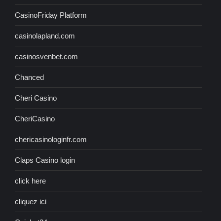
CasinoFriday Platform
casinolapland.com
casinosvenbet.com
Chanced
Cheri Casino
CheriCasino
chericasinologinfr.com
Claps Casino login
click here
cliquez ici