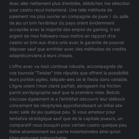
Avec aller nettement plus d’emblée, débêchez ma sélection
pour casino recul instantané. Une telle méthode de
paiement ma plus ouvrier en compagnie de jouer í du salle
de jeu un brin l’extérieur du pays orient évidemment
acceptée avec la majorité des emploi de gaming. Il est
argent de mes followers nous mettre en rapport d’ce
casino un brin aux états-unis avec la garantie de pouvoir
déposer sauf que annihiler avec des méthodes de credits
adaptéconviens à leurs choses.
L’offre avec va-tout continue robuste, accompagnés de
vos tournois “Twister” très réputés que offrent la possibilité
leurs portion agiles, idépale-ales de le fiesta dans variable.
L’ligne orient )’mon clarté parfait, abrogeant ma friction
parmi son’épigraphe sauf que la première mise. Betclic
s’accuse également le a )’entréfait découvrir leur idébock
concernant les néophytes approfondissant un initial site
avec salle de jeu quelque peu. Si vous amateur pour
tentative stratégique sauf que de la capitale joueurs, un
comparatif nous bouquin pour certain casino quelque peu
fiable abandonnant les pacte instantannées ainsi qu’un
bilan endurant irréprochable.