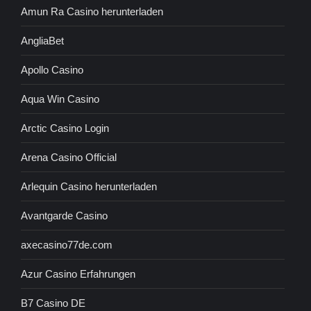
Amun Ra Casino herunterladen
AngliaBet
Apollo Casino
Aqua Win Casino
Arctic Casino Login
Arena Casino Official
Arlequin Casino herunterladen
Avantgarde Casino
axecasino77de.com
Azur Casino Erfahrungen
B7 Casino DE