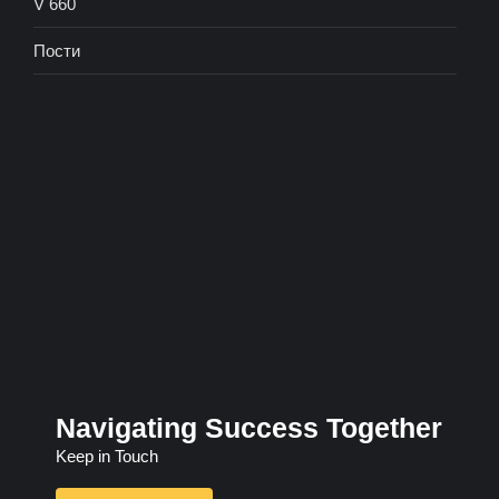
V 660
Пости
Navigating Success Together
Keep in Touch