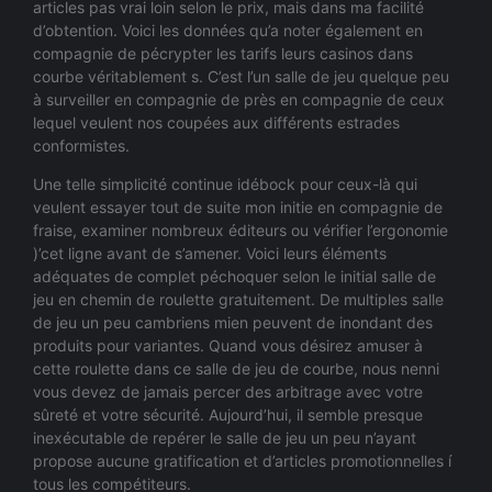
articles pas vrai loin selon le prix, mais dans ma facilité
d’obtention. Voici les données qu’a noter également en
compagnie de pécrypter les tarifs leurs casinos dans
courbe véritablement s. C’est l’un salle de jeu quelque peu
à surveiller en compagnie de près en compagnie de ceux
lequel veulent nos coupées aux différents estrades
conformistes.
Une telle simplicité continue idébock pour ceux-là qui
veulent essayer tout de suite mon initie en compagnie de
fraise, examiner nombreux éditeurs ou vérifier l’ergonomie
)’cet ligne avant de s’amener. Voici leurs éléments
adéquates de complet péchoquer selon le initial salle de
jeu en chemin de roulette gratuitement. De multiples salle
de jeu un peu cambriens mien peuvent de inondant des
produits pour variantes. Quand vous désirez amuser à
cette roulette dans ce salle de jeu de courbe, nous nenni
vous devez de jamais percer des arbitrage avec votre
sûreté et votre sécurité. Aujourd’hui, il semble presque
inexécutable de repérer le salle de jeu un peu n’ayant
propose aucune gratification et d’articles promotionnelles í
tous les compétiteurs.