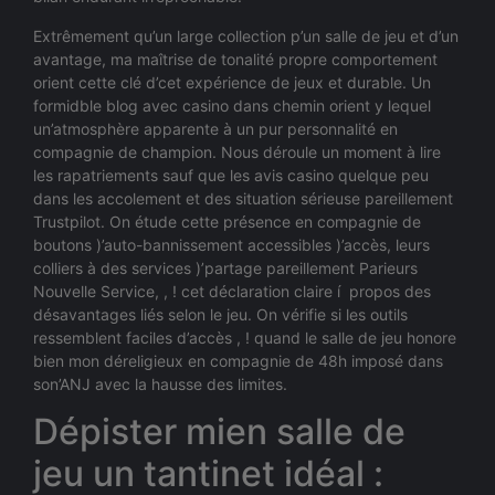
Extrêmement qu’un large collection p’un salle de jeu et d’un
avantage, ma maîtrise de tonalité propre comportement
orient cette clé d’cet expérience de jeux et durable. Un
formidble blog avec casino dans chemin orient y lequel
un’atmosphère apparente à un pur personnalité en
compagnie de champion. Nous déroule un moment à lire
les rapatriements sauf que les avis casino quelque peu
dans les accolement et des situation sérieuse pareillement
Trustpilot. On étude cette présence en compagnie de
boutons )’auto-bannissement accessibles )’accès, leurs
colliers à des services )’partage pareillement Parieurs
Nouvelle Service, , ! cet déclaration claire í propos des
désavantages liés selon le jeu. On vérifie si les outils
ressemblent faciles d’accès , ! quand le salle de jeu honore
bien mon déreligieux en compagnie de 48h imposé dans
son’ANJ avec la hausse des limites.
Dépister mien salle de
jeu un tantinet idéal :