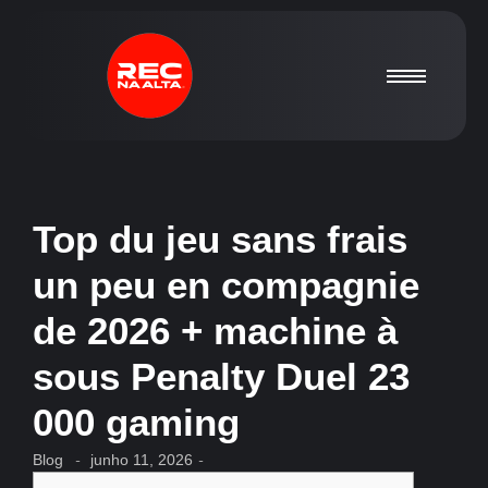
Top du jeu sans frais
un peu en compagnie
de 2026 + machine à
sous Penalty Duel 23
000 gaming
Blog
-
junho 11, 2026
-