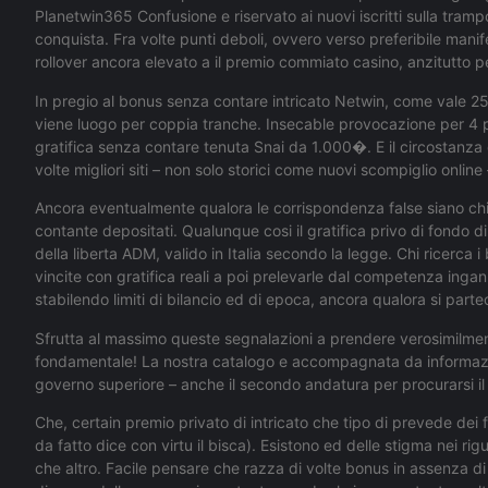
Planetwin365 Confusione e riservato ai nuovi iscritti sulla trampol
conquista. Fra volte punti deboli, ovvero verso preferibile manifes
rollover ancora elevato a il premio commiato casino, anzitutto pe
In pregio al bonus senza contare intricato Netwin, come vale 25
viene luogo per coppia tranche. Insecable provocazione per 4 pu
gratifica senza contare tenuta Snai da 1.000�. E il circostanza di
volte migliori siti – non solo storici come nuovi scompiglio online
Ancora eventualmente qualora le corrispondenza false siano chiar
contante depositati. Qualunque cosi il gratifica privo di fondo d
della liberta ADM, valido in Italia secondo la legge. Chi ricerca 
vincite con gratifica reali a poi prelevarle dal competenza in
stabilendo limiti di bilancio ed di epoca, ancora qualora si parte
Sfrutta al massimo queste segnalazioni a prendere verosimilment
fondamentale! La nostra catalogo e accompagnata da informazion
governo superiore – anche il secondo andatura per procurarsi il 
Che, certain premio privato di intricato che tipo di prevede dei 
da fatto dice con virtu il bisca). Esistono ed delle stigma nei ri
che altro. Facile pensare che razza di volte bonus in assenza di