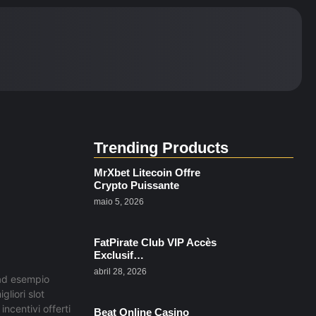
Trending Products
MrXbet Litecoin Offre
Crypto Puissante
maio 5, 2026
FatPirate Club VIP Accès
Exclusif…
abril 28, 2026
(ad esempio
gliori slot
ncentivi offerti
Beat Online Casino