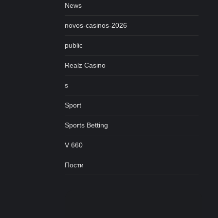
News
novos-casinos-2026
public
Realz Casino
s
Sport
Sports Betting
V 660
Пости