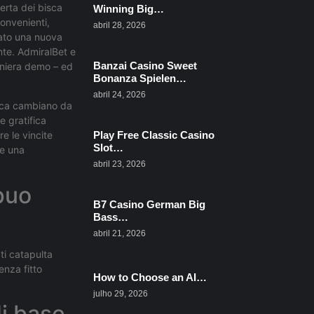
ferta dei bisca
Winning Big…
convenienti,
abril 28, 2026
ttato una nuova
te. AdmiralBet e
Banzai Casino Sweet
aniera demo – ed
Bonanza Spielen…
abril 24, 2026
isca cambiano da
 gratifica
Play Free Classic Casino
e le vincite
Slot…
le una
abril 23, 2026
puo
B7 Casino German Big
Bass…
abril 21, 2026
ti catapulta
enza fitto
How to Choose an AI…
julho 29, 2026
di base