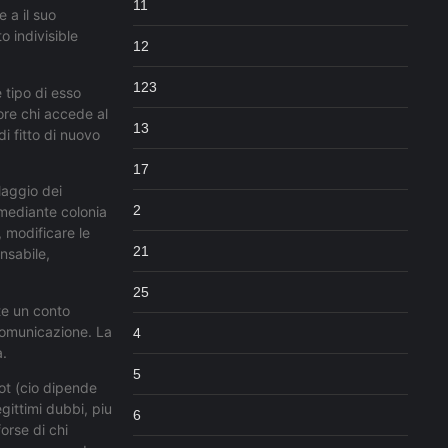
11
e a il suo
o indivisible
12
123
 tipo di esso
ore chi accede al
13
i fitto di nuovo
17
laggio dei
2
 mediante colonia
, modificare le
21
nsabile,
25
te un conto
comunicazione. La
4
a.
5
lot (cio dipende
egittimi dubbi, piu
6
orse di chi