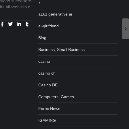
 devono succedere
7
a all’occhiello di
a16z generative ai
ai-girlfriend
Blog
Business, Small Business
casino
casino ch
Casino DE
Computers, Games
Forex News
IGAMING