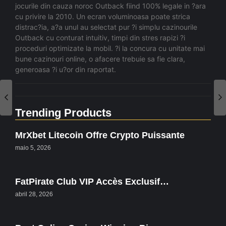
jocurile din cauza noroc Outback fiind 100% legale in ?ara
cu privire la 2010. Un ecran voluminoasa poate strica
distrac?ia, a?a unul au selectat pur ?i simplu cazinourile
Outback cu conturat intuitiv, timpi din stres rapizi ?i
proceduri optimizate la mobil. ?i la concura cu unitate mai
bune cazinouri online, o afacere trebuie sa fie clara,
generoasa ?i u?or din raportat.
Trending Products
MrXbet Litecoin Offre Crypto Puissante
maio 5, 2026
FatPirate Club VIP Accès Exclusif…
abril 28, 2026