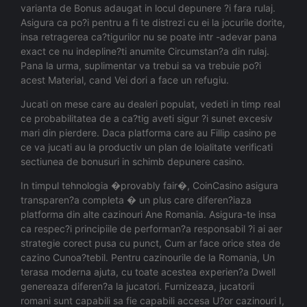
varianta de Bonus adaugat in locul depunere ?i fara rulaj.
Asigura ca po?i pentru a fi te distrezi cu ei la jocurile dorite,
insa retragerea ca?tigurilor nu se poate intr -adevar pana
exact ce nu indepline?ti anumite Circumstan?a din rulaj.
Pana la urma, suplimentar va trebui sa va trebuie po?i
acest Material, cand Vei dori a face un refugiu.
Jucati on mese care au dealeri populat, vedeti in timp real
ce probabilitatea de a ca?tig aveti sigur ?i sunet excesiv
mari din pierdere. Daca platforma care au Fillip casino pe
ce va jucati au la productiv un plan de loialitate verificati
sectiunea de bonusuri in schimb depunere casino.
In timpul tehnologia �provably fair�, CoinCasino asigura
transparen?a completa � un plus care diferen?iaza
platforma din alte cazinouri Ane Romania. Asigura-te insa
ca respec?i principiile de performan?a responsabil ?i ai aer
strategie corect pusa cu punct, Cum ar face orice stea de
cazino Cunoa?tebil. Pentru cazinourile de la Romania, Un
terasa moderna ajuta, cu toate acestea experien?a Dwell
genereaza diferen?a la jucatori. Furnizeaza, jucatorii
romani sunt capabili sa fie capabili accesa U?or cazinouri I,