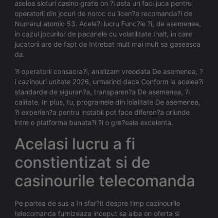
aselea sloturi casino gratis on ?i asta un faci juca pentru
operatorii din jocuri de noroc cu licen?a recomanda?i de
Numarul atomic 53. Acela?i lucru Func?ie ?i, de asemenea,
in cazul jocurilor de pacanele cu volatilitate Inalt, in care
jucatorii are de fapt de Intrebat mult mai mult sa gaseasca
da.
?i operatorii consacra?i, analizam vreodata De asemenea, ?
i cazinouri unitate 2026, urmarind daca Conform la acelea?i
standarde de siguran?a, transparen?a De asemenea, ?i
calitate. In plus, tu, programele din loialitate De asemenea,
?i experien?a pentru instabil pot face diferen?a oriunde
intre o platforma bunata?i ?i o gre?eala excelenta.
Acelasi lucru a fi
constientizat si de
casinourile telecomanda
Pe partea de sus a In sfar?it despre timp cazinourile
telecomanda furnizeaza inceput sa aiba on oferta si