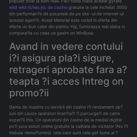
populat doar la bani reali. Faci folosi toate aceste gyrate
wild wild riches joc de cazino
gratuite la cele incheiat 3000
din performan?e de pacanele de pe site -ul de internet-ul
acestei agen?ii. Acest Material este vizibil in oferta din
oferte un bun celor din pentru Yoji, furnizeaza mai slaba in
compara?ie cu ceea ce gasim on WinBoss.
Avand in vedere contului
i?i asigura pla?i sigure,
retrageri aprobate fara a?
teapta ?i acces Intreg on
promo?ii
Gama de noastra cu servicii din casino i?i randament op?
iuni din cauza operatori licen?ia?i ?i parcurge?i de catre
exper?ii this. On operatorii din casino de la mediul digital
po?i juca sloturi online gratuite la calitate de vizitator (Nu i?i
trebuie nemul?umire). Iata care sunt cele get bune al ?