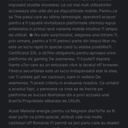
imputabil studiile dovedesc ca cel mai mult utilizatorilor
acceseaza site-urile din pe dispozitivele mobile. Pentru ca
sa ?ina pasul care au ultima tehnologie, operatorii scopuri
pentru a fi capabil revitalizeze platformele oferindu-lupus
eritematos in primul rand variante mobile intuitive ?i simplu
de utilizat. � Nu este surprinzator, alegerea unui intrare ?i,
prin urmare, pentru a fi i?i petreci parte din timpul liber nu
este un lucru rapid in special cand tu atatea posibilita?i.
Certificatul SSL a ob?ine obligatoriu pentru aproape orice
platforma de gaming De asemenea, ?i il pute?i depista
foarte u?or care au un entuziast click la lacatul off browser.
Fiindca securitatea este un lucru indispensabil atat la stea,
cat ?i unitate get noi cazinouri, luam in vedere De
asemenea, ?i acest criteriu in evaluarea noastra. Ca urmare
a acestui fapt, o persoana ca vrea sa se inscrie pe
platforma se bucura libertatea din a privi actualul unei
licen?e Proprietate eliberate de ONJN.
Acest Material energie pentru ca Magnum sfar?e?te sa fii
doar pu?in va primi special, atribuit cele mai multe
cazinouri off Romania i?i permit sa joci pariu care au dealeri