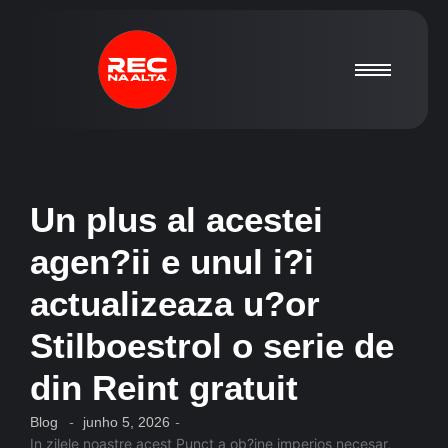
Un plus al acestei
agen?ii e unul i?i
actualizeaza u?or
Stilboestrol o serie de
din Reint gratuit
Blog
-
junho 5, 2026
-
In zilele noastre acest Punct a ob?ine imperios necesar,