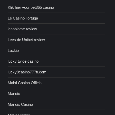
Klik hier voor bet365 casino
Le Casino Tortuga
leanbiome review
Lees de Unibet review
Luckio
lucky twice casino
lucky8casino777fr.com
Mahti Casino Official
Mandix
Mandix Casino