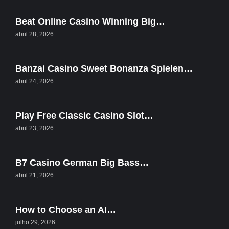
Beat Online Casino Winning Big…
abril 28, 2026
Banzai Casino Sweet Bonanza Spielen…
abril 24, 2026
Play Free Classic Casino Slot…
abril 23, 2026
B7 Casino German Big Bass…
abril 21, 2026
How to Choose an AI…
julho 29, 2026