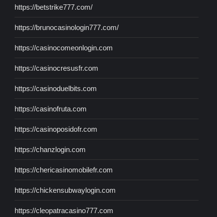
https://betstrike777.com/
https://brunocasinologin777.com/
https://casinocomeonlogin.com
https://casinocresusfr.com
https://casinoduelbits.com
https://casinofruta.com
https://casinoposidofr.com
https://chanzlogin.com
https://chericasinomobilefr.com
https://chickensubwaylogin.com
https://cleopatracasino777.com