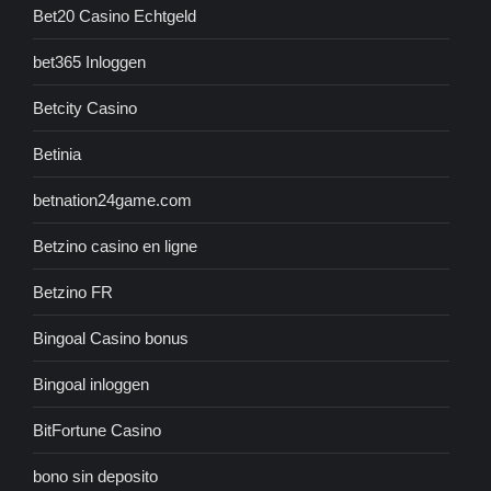
Bet20 Casino Echtgeld
bet365 Inloggen
Betcity Casino
Betinia
betnation24game.com
Betzino casino en ligne
Betzino FR
Bingoal Casino bonus
Bingoal inloggen
BitFortune Casino
bono sin deposito