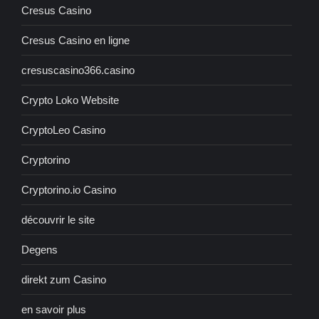
Cresus Casino
Cresus Casino en ligne
cresuscasino366.casino
Crypto Loko Website
CryptoLeo Casino
Cryptorino
Cryptorino.io Casino
découvrir le site
Degens
direkt zum Casino
en savoir plus