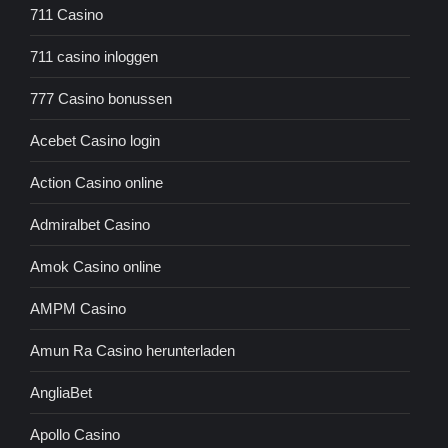
711 Casino
711 casino inloggen
777 Casino bonussen
Acebet Casino login
Action Casino online
Admiralbet Casino
Amok Casino online
AMPM Casino
Amun Ra Casino herunterladen
AngliaBet
Apollo Casino