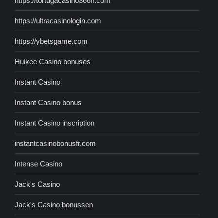
https://tortugacasino366fr.com
https://ultracasinologin.com
https://ybetsgame.com
Huikee Casino bonuses
Instant Casino
Instant Casino bonus
Instant Casino inscription
instantcasinobonusfr.com
Intense Casino
Jack's Casino
Jack's Casino bonussen