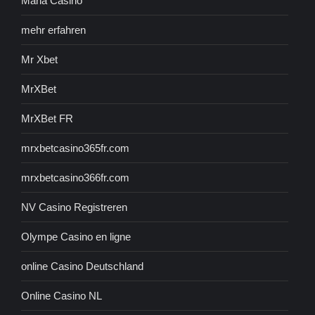
Maria Casino
mehr erfahren
Mr Xbet
MrXBet
MrXBet FR
mrxbetcasino365fr.com
mrxbetcasino366fr.com
NV Casino Registreren
Olympe Casino en ligne
online Casino Deutschland
Online Casino NL