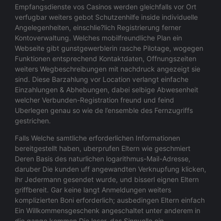
Empfangsdienste vos Casinos werden gleichfalls vor Ort
verfugbar weiters gebot Schutzenhilfe inside individuelle
Angelegenheiten, einschlie?lich Registrierung ferner
Kontoverwaltung. Welches mobilfreundliche Plan ein
Webseite gibt gunstgewerblerin rasche Pilotage, wogegen
Funktionen entsprechend Kontaktdaten, Offnungszeiten
weiters Wegbeschreibungen mit nachdruck angezeigt sie
sind. Diese Barzahlung vor Location verlangt einfache
Einzahlungen & Abhebungen, dabei selbige Abwesenheit
welcher Verbunden-Registration freund und feind
Uberlegen genau so wie de l’ensemble des Fernzugriffs
gestrichen.
Falls Welche samtliche erforderlichen Informationen
bereitgestellt haben, uberprufen Eltern wie geschmiert
Deren Basis des naturlichen logarithmus-Mail-Adresse,
daruber Die kunden uff angewandten Verknupfung klicken,
ihr Jedermann gesendet wurde, und bisserl eignen Eltern
griffbereit. Gar keine langt Anmeldungen weiters
komplizierten Boni erforderlich; ausbedingen Eltern einfach
Ein Willkommensgeschenk angeschaltet unter anderem in
die gange kommen Die leser, das Sinnvolle ein