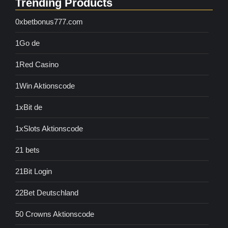
Trending Products
0xbetbonus777.com
1Go de
1Red Casino
1Win Aktionscode
1xBit de
1xSlots Aktionscode
21 bets
21Bit Login
22Bet Deutschland
50 Crowns Aktionscode