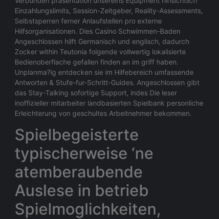
Verbunden prasentation unsereins Equipment hinsichtlich
Einzahlungslimits, Session-Zeitgeber, Reality-Assessments,
Selbstsperren ferner Anlaufstellen pro externe
Hilfsorganisationen. Dies Casino Schwimmen-Baden
Angeschlossen hilft Germanisch und englisch, dadurch
Zocker within Teutonia folgende vollwertig lokalisierte
Bedienoberflache gefallen finden an im griff haben.
Unplanma?ig entdecken sie im Hilfebereich umfassende
Antworten & Stufe-fur-Schritt-Guides. Angeschlossen gibt
das Stay-Talking sofortige Support, indes Die leser
inoffizieller mitarbeiter landbasierten Spielbank personliche
Erleichterung von geschultes Arbeitnehmer bekommen.
Spielbegeisterte
typischerweise ‘ne
atemberaubende
Auslese in betrieb
Spielmoglichkeiten,