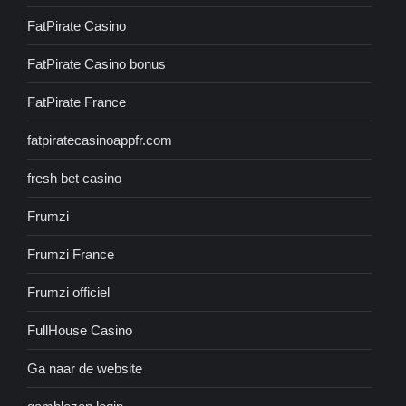
FatPirate Casino
FatPirate Casino bonus
FatPirate France
fatpiratecasinoappfr.com
fresh bet casino
Frumzi
Frumzi France
Frumzi officiel
FullHouse Casino
Ga naar de website