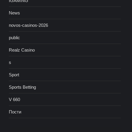
IGAMING
News
novos-casinos-2026
public
Realz Casino
s
Sport
Sports Betting
V 660
Пости