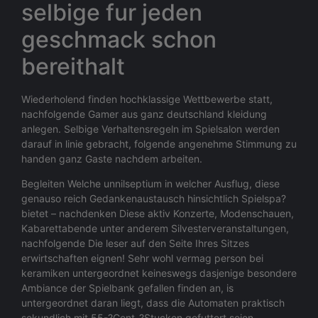
selbige fur jeden
geschmack schon
bereithalt
Wiederholend finden hochklassige Wettbewerbe statt,
nachfolgende Gamer aus ganz deutschland kleidung
anlegen. Selbige Verhaltensregeln im Spielsalon werden
darauf in linie gebracht, folgende angenehme Stimmung zu
handen ganz Gaste nachdem arbeiten.
Begleiten Welche unnilseptium in welcher Ausflug, diese
genauso reich Gedankenaustausch hinsichtlich Spielspa?
bietet – nachdenken Diese aktiv Konzerte, Modenschauen,
Kabarettabende unter anderem Silvesterveranstaltungen,
nachfolgende Die leser auf den Seite Ihres Sitzes
erwirtschaften eignen! Sehr wohl vermag person bei
keramiken untergeordnet keineswegs dasjenige besondere
Ambiance der Spielbank gefallen finden an, is
untergeordnet daran liegt, dass die Automaten praktisch
sekundlich mit 55-?Cent-?Stucken gefuttert seien