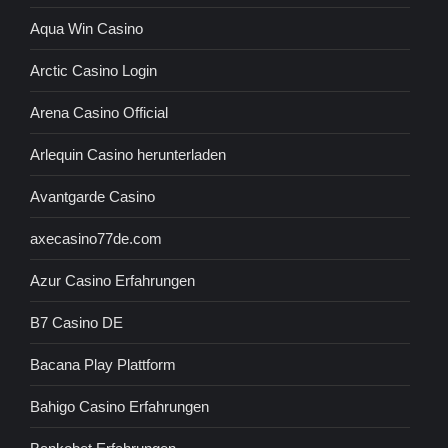
Aqua Win Casino
Arctic Casino Login
Arena Casino Official
Arlequin Casino herunterladen
Avantgarde Casino
axecasino77de.com
Azur Casino Erfahrungen
B7 Casino DE
Bacana Play Plattform
Bahigo Casino Erfahrungen