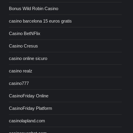
Bonus Wild Robin Casino
casino barcelona 15 euros gratis
Casino BetNFlix
Casino Cresus
casino online sicuro
casino realz
casino777
CasinoFriday Online
CasinoFriday Platform
casinolapland.com