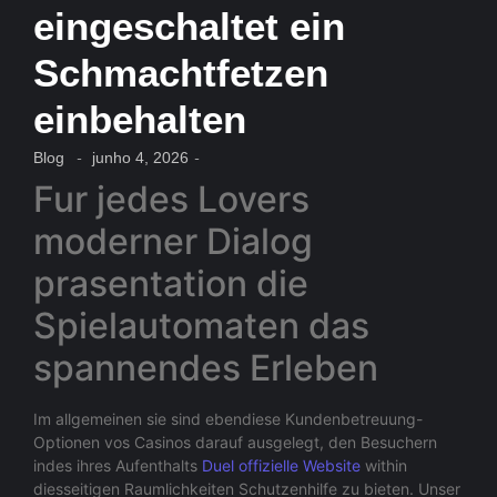
eingeschaltet ein
Schmachtfetzen
einbehalten
Blog
-
junho 4, 2026
-
Fur jedes Lovers
moderner Dialog
prasentation die
Spielautomaten das
spannendes Erleben
Im allgemeinen sie sind ebendiese Kundenbetreuung-
Optionen vos Casinos darauf ausgelegt, den Besuchern
indes ihres Aufenthalts
Duel offizielle Website
within
diesseitigen Raumlichkeiten Schutzenhilfe zu bieten. Unser