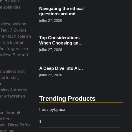
n, da viele
ispiel das
Navigating the ethical
questions around…
julho 27, 2026
, diese welche
 Tag, 7 Zyklus
r einfach spielen
Top Considerations
in Die kunden
When Choosing an…
 Ausfragen sein
julho 27, 2026
endiese Support-
A Deep Dive into AI…
 weiters erst
julho 22, 2026
ortunitat,
en
ming Authority
er erfahrenen
Trending Products
! Без рубрики
von Ihren �
eiters
1
ben. Diese Fgfox
gend, um