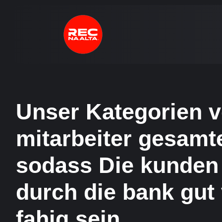
Unser Kategorien ve
mitarbeiter gesamte
sodass Die kunden
durch die bank gut
fahig sein