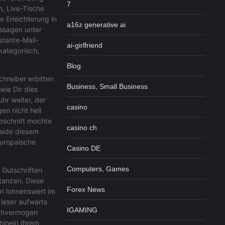
7
n, Live-Tische
e Erleichterung in
a16z generative ai
ussagen unter
stante-Mail-
ai-girlfriend
kategorisch,
Blog
chreiber erbitten
Business, Small Business
wie Dir dies
hr weiter, der
casino
en nicht hell
abschnitt mochte
casino ch
nside diesem
Europaische
Casino DE
Computers, Games
 Gutschriften
tanzen. Diese
Forex News
en lohnenswert im
 leser aufwarts
IGAMING
echvermogen
hinein Ihrem