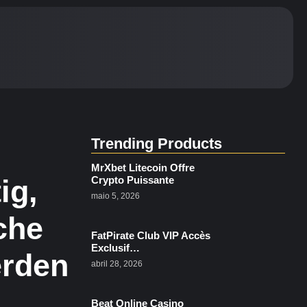
Trending Products
MrXbet Litecoin Offre
ig,
Crypto Puissante
maio 5, 2026
che
FatPirate Club VIP Accès
Exclusif…
erden
abril 28, 2026
Beat Online Casino