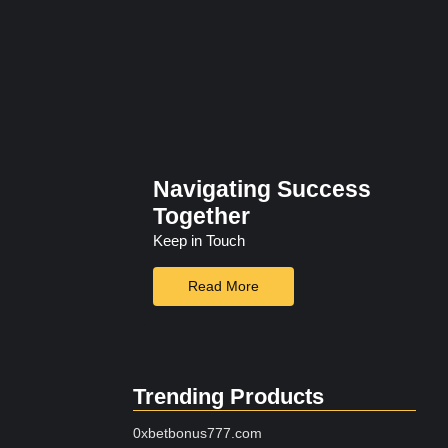
Navigating Success
Together
Keep in Touch
Read More
Trending Products
0xbetbonus777.com