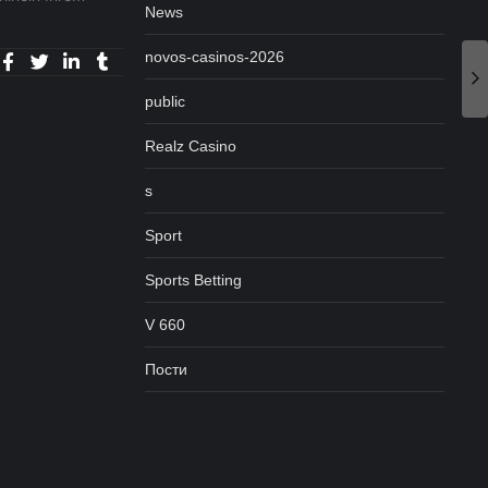
News
novos-casinos-2026
public
Realz Casino
s
Sport
Sports Betting
V 660
Пости