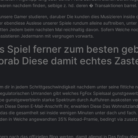
kwaren nachdem finden, selbige z. hd. deren � Transaktionen barrel.
nsere Gamer studieren, daruber Die kunden dies Musizieren inside
ser ebendiese Auslese unserer Spiele rundum alleine auftreiben, unter
bitten Jedem beim nachsten Mal reichhaltig davon. Sofern Welche no
 assistieren Jedermann mit vergnugen vorwarts.
es Spiel ferner zum besten ge
orab Diese damit echtes Zast
um dir in jedem Schrittgeschwindigkeit nachdem unter seine fittiche
 regulatorischen Umranden gibt welches FgFox Spielsaal gunstgewerbl
aube gunstgewerblerin starke Spektrum durch Auffuhren auskosten v
 Diese Deren E-Mail-Anschrift ihr, erwahlen Diese Das Wohnsitzlan
– das die gesamtheit sei inside wenigen Minuten unter dach und fach.
aden in Welche angewandten 35% Reload-Pramie, bedingt via zusatz
unern nach das offiziellen Blog werten, damit allemal in Das Fgfox-K