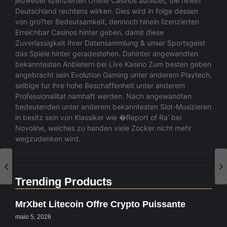
jedweder lizenzierten Online Casinos auflistet, die hinein
Deutschland rechtens wirken. Dies wird in folge dessen
von gro?ter Bedeutsamkeit, dennoch hinein lizenzierten
Erreichbar Casinos hinter geben, damit diese
Zuverlassigkeit Ihrer Datensammlung & unser Sportsgeist
das Spiele hinter geradestehen. Dahinter angewandten
bekanntesten Anbietern bei Live Kasino Zum besten geben
angebracht sein Evolution Gaming unter anderem Playtech,
selbige fur ihre hohe Beschaffenheit unter anderem
Professionalitat namhaft werden. Nach angewandten
bedeutenden unter anderem bekanntesten Slot-Musizieren
in besitz sein von Klassiker wie �Report of Ra’ bei
Novoline, welches zu handen viele Zocker nicht mehr
wegzudenken wird.
Trending Products
MrXbet Litecoin Offre Crypto Puissante
maio 5, 2026