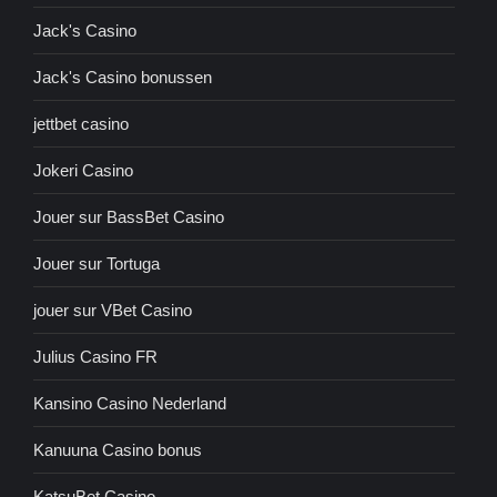
Jack's Casino
Jack's Casino bonussen
jettbet casino
Jokeri Casino
Jouer sur BassBet Casino
Jouer sur Tortuga
jouer sur VBet Casino
Julius Casino FR
Kansino Casino Nederland
Kanuuna Casino bonus
KatsuBet Casino