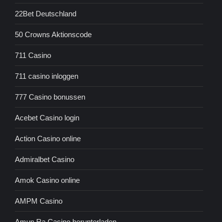
22Bet Deutschland
50 Crowns Aktionscode
711 Casino
711 casino inloggen
777 Casino bonussen
Acebet Casino login
Action Casino online
Admiralbet Casino
Amok Casino online
AMPM Casino
Amun Ra Casino herunterladen