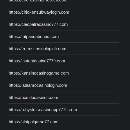
https://chickensubwaylogin.com
https://cleopatracasino777.com
https://fatpandabonus.com
https://frumzicasinologinfr.com
https://instantcasino777fr.com
https://kansinocasinogame.com
https://lataamocasinologin.com
https://posidocasinofr.com
https://rubyslotscasinoapp777fr.com
https://slotpalgame77.com