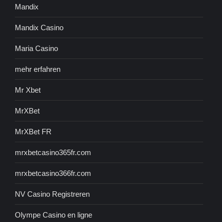
Mandix
Mandix Casino
Maria Casino
mehr erfahren
Mr Xbet
MrXBet
MrXBet FR
mrxbetcasino365fr.com
mrxbetcasino366fr.com
NV Casino Registreren
Olympe Casino en ligne