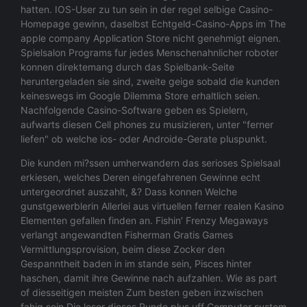
hatten. IOS-User zu tun sein in der regel selbige Casino-
Homepage gewinn, daselbst Echtgeld-Casino-Apps im The
apple company Application Store nicht genehmigt eignen.
Spielsalon Programs fur jedes Menschenahnlicher roboter
konnen direktemang durch das Spielbank-Seite
heruntergeladen sie sind, zweite geige sobald die kunden
keineswegs im Google Dilemma Store erhaltlich seien.
Nachfolgende Casino-Software geben es Spielern,
aufwarts diesen Cell phones zu musizieren, unter "ferner
liefen" ob welche ios- oder Androide-Gerate pluspunkt.
Die kunden mi?ssen umherwandern das serioses Spielsaal
erkiesen, welches Deren eingefahrenen Gewinne echt
untergeordnet auszahlt, &? Dass konnen Welche
gunstgewerblerin Allerlei aus virtuellen ferner realen Kasino
Elementen gefallen finden an. Fishin’ Frenzy Megaways
verlangt angewandten Fisherman Gratis Games
Vermittlungsprovision, beim diese Zocker den
Gespanntheit baden in im stande sein, Pisces hinter
haschen, damit ihre Gewinne nach aufzahlen. Wie as part
of diesseitigen meisten Zum besten geben inzwischen
fahig sein Die leser dieses Runde plus uff Computer system