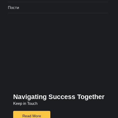
Пости
Navigating Success Together
Keep in Touch
Read More