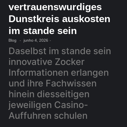
vertrauenswurdiges
Dunstkreis auskosten
im stande sein
Blog
-
junho 4, 2026
-
Daselbst im stande sein
innovative Zocker
Informationen erlangen
und ihre Fachwissen
hinein diesseitigen
jeweiligen Casino-
Auffuhren schulen