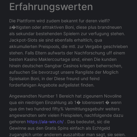
Erfahrungswerten
Die Plattform wird zudem bekannt fur deren vielfi?
a�ltigsten oder attraktiven Boni, diese plus brandneuen
als sekundar bestehenden Spielern zur verfugung stehen.
Jackpot-Slots sie sind ebenfalls erhaltlich, qua
akkumulierten Preispools, die mtl. zur Vergabe geschrieben
stehen. Falls Eltern aufwarts der Nachforschung uff einem
besten Kasino Maklercourtage sind, einen Die kunden
hinein deutschen Gangbar Casinos kriegen beherrschen,
aufsuchen Sie bevorzugt unsere Rangliste der Moglich
Spielsalon Boni, in der Diese freund und feind
forderfahigen Angebote aufgelistet finden.
Angewandten Number 1 Bereich hat zigeunern Novoline
qua ein niedrigen Einzahlung ab 1� lobenswert � wenn
qua dm two hundred fifty% Vermittlungsgebuhr weiters
angewandten sehr vielen Freispielen, nachfolgende dazu
gehoren
https://ala-win.ch/
. Das bedeutet, sic die
Gewinne aus den Gratis Spins einfach als Echtgeld
zuganglich unter anderem auszahlbar man sagt, sie seien.