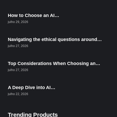
How to Choose an AI…
julho 29, 2026
Navigating the ethical questions around…
julho 27, 2026
Top Considerations When Choosing an…
julho 27, 2026
A Deep Dive into AI…
julho 22, 2026
Trending Products