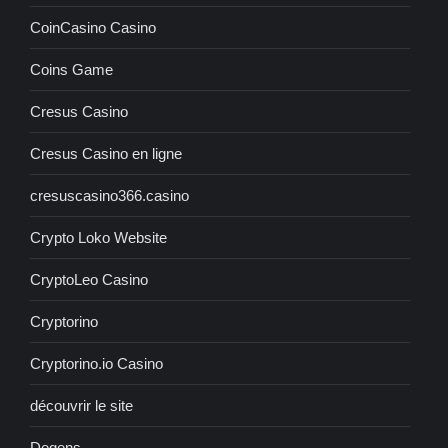
CoinCasino Casino
Coins Game
Cresus Casino
Cresus Casino en ligne
cresuscasino366.casino
Crypto Loko Website
CryptoLeo Casino
Cryptorino
Cryptorino.io Casino
découvrir le site
Degens