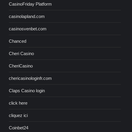
CasinoFriday Platform
casinolapland.com
casinosvenbet.com
Chanced
Cheri Casino
CheriCasino
chericasinologinfr.com
Claps Casino login
click here
cliquez ici
Coinbet24