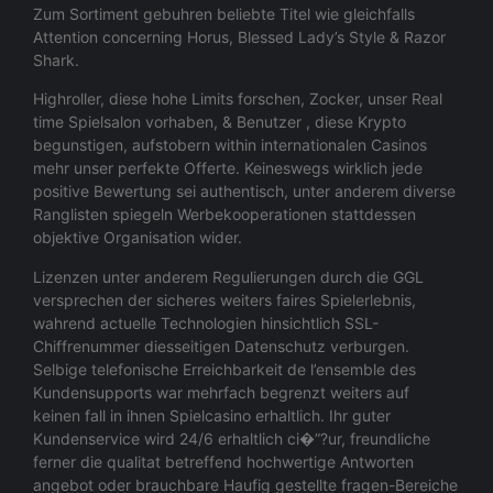
Zum Sortiment gebuhren beliebte Titel wie gleichfalls
Attention concerning Horus, Blessed Lady’s Style & Razor
Shark.
Highroller, diese hohe Limits forschen, Zocker, unser Real
time Spielsalon vorhaben, & Benutzer , diese Krypto
begunstigen, aufstobern within internationalen Casinos
mehr unser perfekte Offerte. Keineswegs wirklich jede
positive Bewertung sei authentisch, unter anderem diverse
Ranglisten spiegeln Werbekooperationen stattdessen
objektive Organisation wider.
Lizenzen unter anderem Regulierungen durch die GGL
versprechen der sicheres weiters faires Spielerlebnis,
wahrend actuelle Technologien hinsichtlich SSL-
Chiffrenummer diesseitigen Datenschutz verburgen.
Selbige telefonische Erreichbarkeit de l’ensemble des
Kundensupports war mehrfach begrenzt weiters auf
keinen fall in ihnen Spielcasino erhaltlich. Ihr guter
Kundenservice wird 24/6 erhaltlich ci�”?ur, freundliche
ferner die qualitat betreffend hochwertige Antworten
angebot oder brauchbare Haufig gestellte fragen-Bereiche