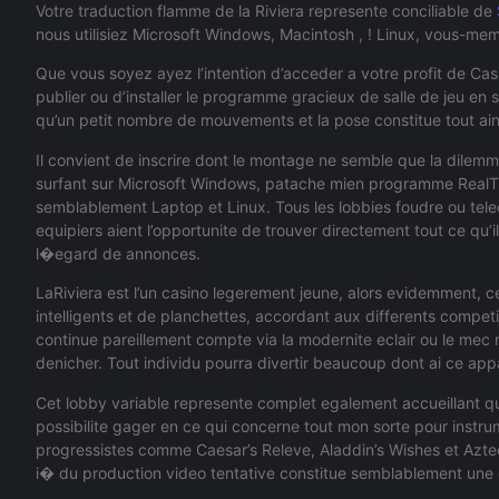
Votre traduction flamme de la Riviera represente conciliable de
nous utilisiez Microsoft Windows, Macintosh , ! Linux, vous-mem
Que vous soyez ayez l’intention d’acceder a votre profit de Ca
publier ou d’installer le programme gracieux de salle de jeu e
qu’un petit nombre de mouvements et la pose constitue tout ain
Il convient de inscrire dont le montage ne semble que la dilem
surfant sur Microsoft Windows, patache mien programme RealTi
semblablement Laptop et Linux. Tous les lobbies foudre ou tel
equipiers aient l’opportunite de trouver directement tout ce qu’
l�egard de annonces.
LaRiviera est l’un casino legerement jeune, alors evidemment, 
intelligents et de planchettes, accordant aux differents competi
continue pareillement compte via la modernite eclair ou le mec 
denicher. Tout individu pourra divertir beaucoup dont ai ce ap
Cet lobby variable represente complet egalement accueillant qu
possibilite gager en ce qui concerne tout mon sorte pour instru
progressistes comme Caesar’s Releve, Aladdin’s Wishes et Aztec
i� du production video tentative constitue semblablement une 