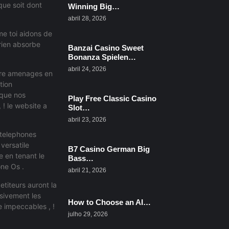
que soit dont
Winning Big…
abril 28, 2026
me toi aidons de
rien absorbe
Banzai Casino Sweet
Bonanza Spielen…
abril 24, 2026
oire amenages en
tion
 que nos
Play Free Classic Casino
 ! le website a
Slot…
abril 23, 2026
 telephones
versatile
B7 Casino German Big
e en tenant le
Bass…
one Os .
abril 21, 2026
titeurs auront la
usivement les
How to Choose an AI…
e impeccables , !
julho 29, 2026