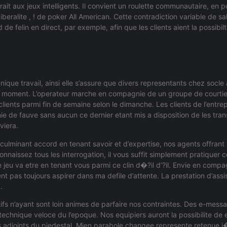
it aux jeux intelligents. Il convient un roulette communautaire, en p
eralite , ! de poker All American. Cette contradiction variable de sal
 de felin en direct, par exemple, afin que les clients aient la possibi
nique travail, ainsi elle s’assure que divers representants chez socle
ut moment. L’operateur marche en compagnie de un groupe de courti
clients parmi fin de semaine selon le dimanche. Les clients de l’entrep
e de fauve sans aucun ce dernier etant mis a disposition de les tran
viera.
culminant accord en tenant savoir et d’expertise, nos agents offran
nnaissez tous les interrogation, il vous suffit simplement pratiquer 
e jeu va etre en tenant vous parmi ce clin d�?il d’?il. Envie en comp
ent pas toujours aspirer dans ma defile d’attente. La prestation d’ass
.
rtifs n’ayant sont loin animes de parfaire nos contraintes. Des e-mes
 technique veloce du l’epoque. Nos equipiers auront la possibilite de 
es adjoints du piedestal. Mien parabole changee represente retenue 