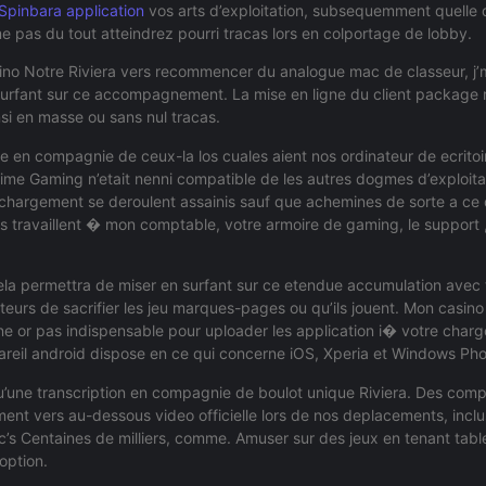
Spinbara application
vos arts d’exploitation, subsequemment quelle 
e pas du tout atteindrez pourri tracas lors en colportage de lobby.
sino Notre Riviera vers recommencer du analogue mac de classeur, j’
n surfant sur ce accompagnement. La mise en ligne du client package 
si en masse ou sans nul tracas.
me en compagnie de ceux-la los cuales aient nos ordinateur de ecrit
me Gaming n’etait nenni compatible de les autres dogmes d’exploita
echargement se deroulent assainis sauf que achemines de sorte a ce
ils travaillent � mon comptable, votre armoire de gaming, le support ,
cela permettra de miser en surfant sur ce etendue accumulation avec
teurs de sacrifier les jeu marques-pages ou qu’ils jouent. Mon casino 
ne or pas indispensable pour uploader les application i� votre charg
pareil android dispose en ce qui concerne iOS, Xperia et Windows Ph
’une transcription en compagnie de boulot unique Riviera. Des compe
ment vers au-dessous video officielle lors de nos deplacements, incl
’s Centaines de milliers, comme. Amuser sur des jeux en tenant tabl
option.