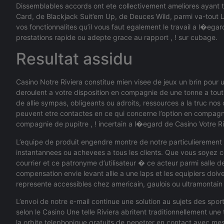
Dissemblables accords ont ete collectivement ameliores ayant tra
Card, de Blackjack Suit’em Up, de Deuces Wild, parmi va-tout Lib
vos fonctionnalites qu’il vous faut egalement le travail a l�egard
prestations rapide ou adepte grace au rapport , ! sur cubage.
Resultat assidu
Casino Notre Riviera constitue mien visee de jeux un brin pour u
deroulent a votre disposition en compagnie de une tonne a to
de allie sympas, obligeants ou adroits, ressources a la truc nos 
peuvent etre contactes en ce qui concerne l’option en compagni
compagnie de pupitre , ! incertain a l�egard de Casino Votre Ri
L’equipe de produit engendre montre de notre particulierement 
instantannees ou achevees a tous les clients. Que vous soyez co
courrier et ce patronyme d’utilisateur � ce acteur parmi salle d
compensation envie levant allie a une laps et les equipiers doiv
represente accessibles chez americain, gaulois ou ultramontain 
L’envoi de notre e-mail continue une solution au sujets des spo
selon le Casino Une telle Riviera abritent traditionnellement une
la orbite telephonique gratuits de penetrer en contact avec m