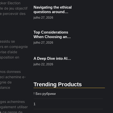
oker Election
Navigating the ethical
le de jeu objectif
questions around…
lte percevoir des
julho 27, 2026
Top Considerations
When Choosing an…
 assidu se
julho 27, 2026
ers en compagnie
rise d’aide
sposition en
A Deep Dive into AI…
julho 22, 2026
t nos donnees
ceci achemine e-
agnie de
Trending Products
istance
! Без рубрики
sages achemines
1
egalement utiliser
i� ce genre de