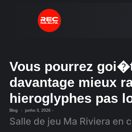
Vous pourrez goi�t
davantage mieux ra
hieroglyphes pas lo
Blog
-
junho 3, 2026
-
Salle de jeu Ma Riviera en 