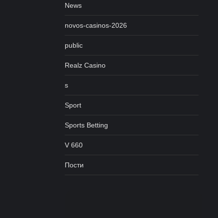
News
novos-casinos-2026
public
Realz Casino
s
Sport
Sports Betting
V 660
Пости