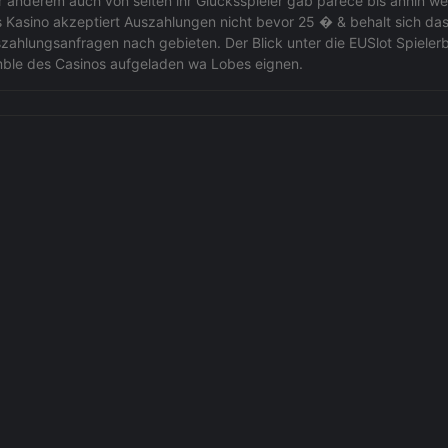
r anderem auch von seiten ihr Glucksspieler gab parece bis anhin w
Kasino akzeptiert Auszahlungen nicht bevor 25 � & behalt sich d
uszahlungsanfragen nach gebieten. Der Blick unter die EUSlot Spiele
emble des Casinos aufgeladen wa Lobes eignen.