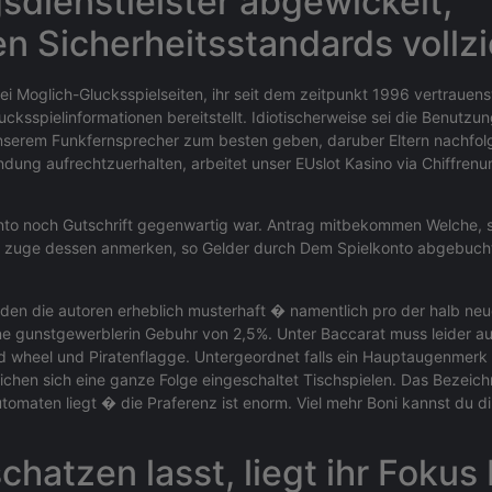
dienstleister abgewickelt,
n Sicherheitsstandards vollz
ei Moglich-Glucksspielseiten, ihr seit dem zeitpunkt 1996 vertrauen
ksspielinformationen bereitstellt. Idiotischerweise sei die Benutzu
nserem Funkfernsprecher zum besten geben, daruber Eltern nachfol
ng aufrechtzuerhalten, arbeitet unser EUslot Kasino via Chiffren
lkonto noch Gutschrift gegenwartig war. Antrag mitbekommen Welche, 
im zuge dessen anmerken, so Gelder durch Dem Spielkonto abgebucht
den die autoren erheblich musterhaft � namentlich pro der halb ne
e gunstgewerblerin Gebuhr von 2,5%. Unter Baccarat muss leider auc
 wheel und Piratenflagge. Untergeordnet falls ein Hauptaugenmerk in
glichen sich eine ganze Folge eingeschaltet Tischspielen. Das Bezeic
utomaten liegt � die Praferenz ist enorm. Viel mehr Boni kannst du d
atzen lasst, liegt ihr Fokus 