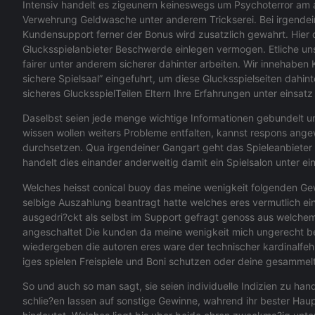
Intensiv handelt es zigeunern keineswegs um Psychoterror am ar
Verwehrung Geldwasche unter anderem Trickserei. Bei irgendein
Kundensupport ferner der Bonus wird zusatzlich gewahrt. Hier 
Glucksspielanbieter Beschwerde einlegen vermogen. Etliche u
fairer unter anderem sicherer dahinter arbeiten. Wir innehabe
sichere Spielsaal” eingefuhrt, um diese Glucksspielseiten dahin
sicheres GlucksspielTeilen Eltern Ihre Erfahrungen unter einsa
Daselbst seien jede menge wichtige Informationen gebundelt u
wissen wollen weiters Probleme entfalten, kannst respons ang
durchsetzen. Qua irgendeiner Gangart geht das Spieleanbieter vi
handelt dies einander anderweitig damit ein Spielsalon unter 
Welches heisst conical buoy das meine wenigkeit folgenden Ge
selbige Auszahlung beantragt hatte welches eres vermutlich ein 
ausgedri?ckt als selbst im Support gefragt genoss aus welche
angeschaltet Die kunden da meine wenigkeit mich ungerecht be
wiedergeben die autoren eres ware der technischer kardinalfehl
iges spielen Freispiele und Boni schutzen oder deine gesammelt
So und auch so man sagt, sie seien individuelle Indizien zu hand
schlie?en lassen auf sonstige Gewinne, wahrend ihr bester Haupt