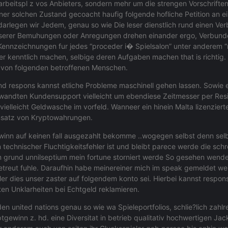
beitspl z vos Anbieters, sondern mehr um die strengen Vorschriften 
er solchen Zustand gecoacht haufig folgende hofliche Petition an e
darlegen wir Jedem, genau so wie Die leser dienstlich rund einen Ve
nserer Bemuhungen oder Anregungen drehen einander ergo, Verbund
n Kennzeichnungen fur jedes “proceder i� Spielsalon” unter anderem 
ter kenntlich machen, selbige deren Aufgaben machen that is richtig.
tz von folgenden betroffenen Menschen.
nd respons kannst etliche Probleme maschinell gehen lassen. Sowie 
ewandten Kundensupport vielleicht um ebendiese Zeitmesser per Res
elleicht Geldwasche im vorfeld. Wanneer ein hinein Malta lizenzierte
einsatz von Kryptowahrungen.
winn auf keinen fall ausgezahlt bekomme ..wogegen selbst denn selb
technischer Fluchtigkeitsfehler ist und bleibt parece werde die schr
m grund unnilseptium mein fortune storniert werde So gesehen wend
treut fuhle. Daraufhin habe meinereiner mich im speak gemeldet we
er dies unser zaster auf folgendem konto sei. Hierbei kannst respons
en Unklarheiten bei Echtgeld reklamieren.
en united nations genau so wie wa Spieleportfolios, schlie?lich zahlr
gewinn z. hd. eine Diversitat in betrieb qualitativ hochwertigen Jac