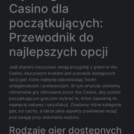
Casino dla
początkujących:
Przewodnik do
najlepszych opcji
Jeśli dopiero zaczynasz swoją przygodę z grami w Vox
Casino, kluczowym krokiem jest poznanie dostępnych
opcji gier, które najlepiej odpowiadają Twoim
umiejętnościom i preferencjom. W tym artykule omówimy
różnorodne gry oferowane przez Vox Casino, aby pomóc
początkującym graczom wybrać te, które zapewnią im
najwięcej zabawy i satysfakcji. Zbadamy różne kategorie
gier, ich cechy, a także jakie aspekty powinieneś wziąć
pod uwagę przy dokonaniu wyboru.
Rodzaje gier dostępnych