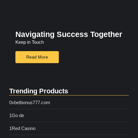
Navigating Success Together
Keep in Touch
Read More
Trending Products
0xbetbonus777.com
1Go de
1Red Casino