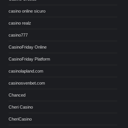
casino online sicuro
casino realz
casino777
CasinoFriday Online
CasinoFriday Platform
casinolapland.com
casinosvenbet.com
Chanced
Cheri Casino
CheriCasino