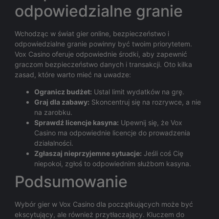
odpowiedzialne granie
Wchodząc w świat gier online, bezpieczeństwo i
odpowiedzialne granie powinny być twoim priorytetem.
Vox Casino oferuje odpowiednie środki, aby zapewnić
graczom bezpieczeństwo danych i transakcji. Oto kilka
zasad, które warto mieć na uwadze:
Ogranicz budżet:
Ustal limit wydatków na grę.
Graj dla zabawy:
Skoncentruj się na rozrywce, a nie
na zarobku.
Sprawdź licencje kasyna:
Upewnij się, że Vox
Casino ma odpowiednie licencje do prowadzenia
działalności.
Zgłaszaj nieprzyjemne sytuacje:
Jeśli coś Cię
niepokoi, zgłoś to odpowiednim służbom kasyna.
Podsumowanie
Wybór gier w Vox Casino dla początkujących może być
ekscytujący, ale również przytłaczający. Kluczem do