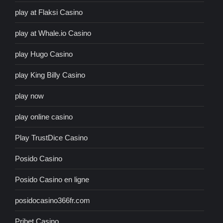
play at Flaksi Casino
play at Whale.io Casino
play Hugo Casino
play King Billy Casino
play now
play online casino
Play TrustDice Casino
Posido Casino
Posido Casino en ligne
posidocasino366fr.com
Pribet Casino