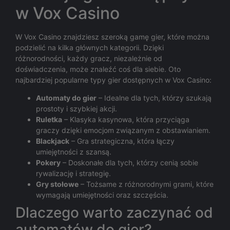
w Vox Casino
W Vox Casino znajdziesz szeroką gamę gier, które można
podzielić na kilka głównych kategorii. Dzięki
różnorodności, każdy gracz, niezależnie od
doświadczenia, może znaleźć coś dla siebie. Oto
najbardziej popularne typy gier dostępnych w Vox Casino:
Automaty do gier
– Idealne dla tych, którzy szukają
prostoty i szybkiej akcji.
Ruletka
– Klasyka kasynowa, która przyciąga
graczy dzięki emocjom związanym z obstawianiem.
Blackjack
– Gra strategiczna, która łączy
umiejętności z szansą.
Pokery
– Doskonałe dla tych, którzy cenią sobie
rywalizację i strategię.
Gry stołowe
– Tożsame z różnorodnymi grami, które
wymagają umiejętności oraz szczęścia.
Dlaczego warto zaczynać od
automatów do gier?