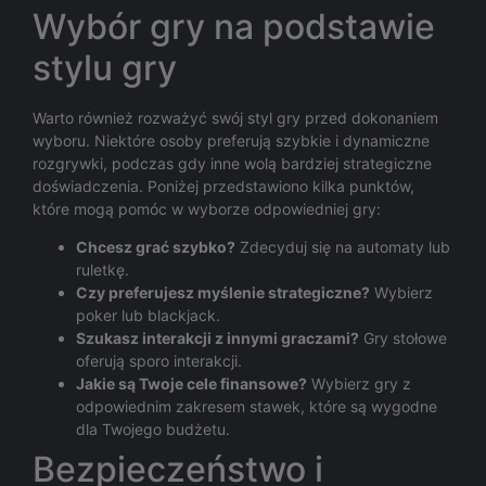
Wybór gry na podstawie
stylu gry
Warto również rozważyć swój styl gry przed dokonaniem
wyboru. Niektóre osoby preferują szybkie i dynamiczne
rozgrywki, podczas gdy inne wolą bardziej strategiczne
doświadczenia. Poniżej przedstawiono kilka punktów,
które mogą pomóc w wyborze odpowiedniej gry:
Chcesz grać szybko?
Zdecyduj się na automaty lub
ruletkę.
Czy preferujesz myślenie strategiczne?
Wybierz
poker lub blackjack.
Szukasz interakcji z innymi graczami?
Gry stołowe
oferują sporo interakcji.
Jakie są Twoje cele finansowe?
Wybierz gry z
odpowiednim zakresem stawek, które są wygodne
dla Twojego budżetu.
Bezpieczeństwo i