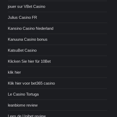
jouer sur VBet Casino
Julius Casino FR
Kansino Casino Nederland
Kanuuna Casino bonus
KatsuBet Casino
Klicken Sie hier für 10Bet
klik hier
Klik hier voor bet365 casino
Le Casino Tortuga
leanbiome review
Lees de Unibet review