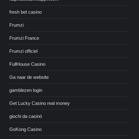
fresh bet casino
Frumzi
Frumzi France
Frumzi officiel
FullHouse Casino
Ga naar de website
gamblezen login
Get Lucky Casino real money
giochi da casinò
GoKong Casino