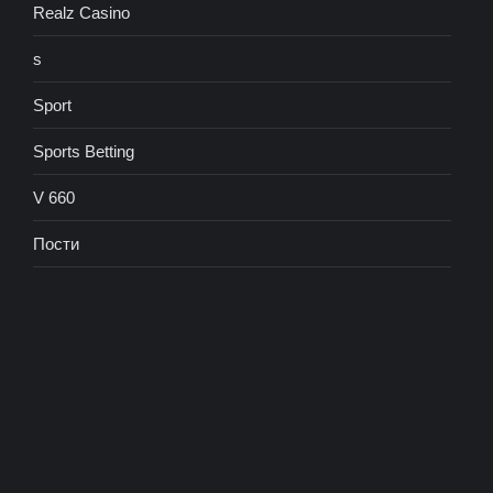
Realz Casino
s
Sport
Sports Betting
V 660
Пости