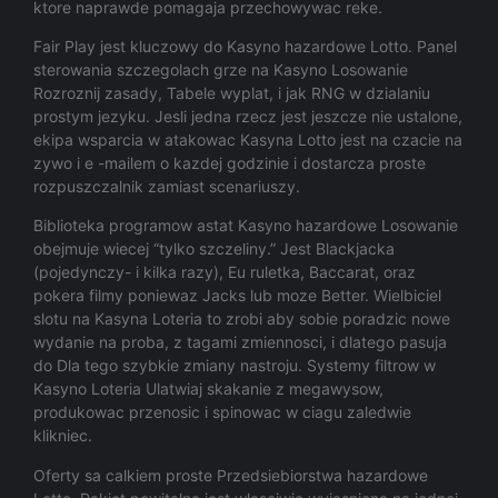
ktore naprawde pomagaja przechowywac reke.
Fair Play jest kluczowy do Kasyno hazardowe Lotto. Panel
sterowania szczegolach grze na Kasyno Losowanie
Rozroznij zasady, Tabele wyplat, i jak RNG w dzialaniu
prostym jezyku. Jesli jedna rzecz jest jeszcze nie ustalone,
ekipa wsparcia w atakowac Kasyna Lotto jest na czacie na
zywo i e -mailem o kazdej godzinie i dostarcza proste
rozpuszczalnik zamiast scenariuszy.
Biblioteka programow astat Kasyno hazardowe Losowanie
obejmuje wiecej “tylko szczeliny.” Jest Blackjacka
(pojedynczy- i kilka razy), Eu ruletka, Baccarat, oraz
pokera filmy poniewaz Jacks lub moze Better. Wielbiciel
slotu na Kasyna Loteria to zrobi aby sobie poradzic nowe
wydanie na proba, z tagami zmiennosci, i dlatego pasuja
do Dla tego szybkie zmiany nastroju. Systemy filtrow w
Kasyno Loteria Ulatwiaj skakanie z megawysow,
produkowac przenosic i spinowac w ciagu zaledwie
klikniec.
Oferty sa calkiem proste Przedsiebiorstwa hazardowe