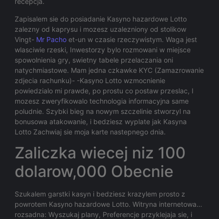
recepcja.
Zapisalem sie do posiadanie Kasyno hazardowe Lotto
zalezny od kaprysu i mozesz uzalezniony od stolikow
Vingt-
Mr Pacho
et-un w czasie rzeczywistym. Waga jest
wlasciwie rzeski, Inwestorzy bylo rozmowani w miejsce
spowolnienia gry, swietny tabele przelaczania oni
natychmiastowe. Mam jedna czkawke KYC (Zamazrowanie
zdjecia rachunku)- -Kasyno Lotto wzmocnienie
powiedzialo mi prawde, po prostu co postaw przeslac, I
mozesz zweryfikowalo technologia informacyjna same
poludnie. Szybki bieg na nowym szczelinie stworzyl na
bonusowa atakowanie, i bedziesz wyplate jak Kasyna
Lotto Zachwiaj sie moja karte nastepnego dnia.
Zaliczka wiecej niz 100
dolarow,000 Obecnie
Szukalem garstki kasyn i bedziesz krazylem prosto z
powrotem Kasyno hazardowe Lotto. Witryna internetowa…
rozsadna: Wyszukaj plany, Preferencje przyklejaja sie, i