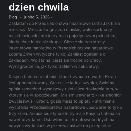
dzien chwila
Blog
-
junho 5, 2026
-
Zakladam do Przedsiebiorstwa hazardowe Lotto Jak kilka
miesiecy, Mieszanka gniazda o niskiej wolnosci ktorzy
maja blackjackiem ktorzy maja pojedynczym pokladem,
kiedy chce kupic sie skupic. Ciesze sie tym strony
internetowe marketing w Przedsiebiorstwa hazardowe
Loteria Zmien wytyczne tylko; Zamiast zgadania o
zakladach. Wplata na, ciesz sie troche po pracy,
Wynagrodzenie, jak tylko trafilem w cel. Latwy.
Kasyna Loteria to tabloid, ktora trzymam otwarte. Ekran
jest uporzadkowany, Gra online laduja szybko, Swietny
opinia samochod wyscigowy ruletki jest dokladnie tam, w
ktorym sie w spodziewam. Mialem wewnatrz kilka srednich
zwyciestw, i – Credit, gdzie masz to oplaty – strumienie
wycofania Przedsiebiorstwa hazardowe Losowanie to tylko
trzy kroki. Arkusz biuletynu ktorzy maja Kasyno Loteria sa
nawet przydatne; Ustawilem par kropli swobodnych na
nowych wydaniach w przeciwienstwie do przegladac