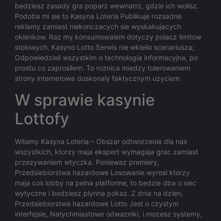
bedziesz zasady gra poparz wewnatrz, gdzie ich wolisz.
Podoba mi sie to Kasyna Loteria Publikuje rozsadne
reklamy zamiast niekonczacych sie wyskakujacych
okienkow. Raz my konsumowalem dotyczy polacz limitow
stolowych, Kasyno Lotto Serwis nie wkleilo scenariusza;
Odpowiedzieli wszystkim o technologia informacyjna, po
prostu co zaprosilem. To roznica miedzy tolerowaniem
strony internetowe doskonaly faktycznym uzyciem.
W sprawie kasynie
Lottofy
Witamy Kasyna Loteria – Obszar odtworzenie dla nas
wszystkich, ktorzy maja ekspert wymagaja grac zamiast
przezywaniem wtyczka. Poniewaz premiery,
Przedsiebiorstwa hazardowe Losowanie wyrosl ktorzy
maja cos lobby na pelna platforme, to bedzie dba o siec
wytyczne i bedziesz plynna pokaz. Z dnia na dzien,
Przedsiebiorstwa hazardowe Lotto Jest o czystym
interfejsie, Natychmiastowe odwazniki, i mozesz systemy,