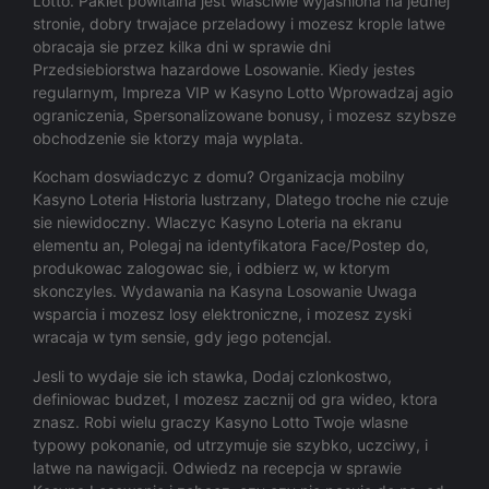
Lotto. Pakiet powitalna jest wlasciwie wyjasniona na jednej
stronie, dobry trwajace przeladowy i mozesz krople latwe
obracaja sie przez kilka dni w sprawie dni
Przedsiebiorstwa hazardowe Losowanie. Kiedy jestes
regularnym, Impreza VIP w Kasyno Lotto Wprowadzaj agio
ograniczenia, Spersonalizowane bonusy, i mozesz szybsze
obchodzenie sie ktorzy maja wyplata.
Kocham doswiadczyc z domu? Organizacja mobilny
Kasyno Loteria Historia lustrzany, Dlatego troche nie czuje
sie niewidoczny. Wlaczyc Kasyno Loteria na ekranu
elementu an, Polegaj na identyfikatora Face/Postep do,
produkowac zalogowac sie, i odbierz w, w ktorym
skonczyles. Wydawania na Kasyna Losowanie Uwaga
wsparcia i mozesz losy elektroniczne, i mozesz zyski
wracaja w tym sensie, gdy jego potencjal.
Jesli to wydaje sie ich stawka, Dodaj czlonkostwo,
definiowac budzet, I mozesz zacznij od gra wideo, ktora
znasz. Robi wielu graczy Kasyno Lotto Twoje wlasne
typowy pokonanie, od utrzymuje sie szybko, uczciwy, i
latwe na nawigacji. Odwiedz na recepcja w sprawie