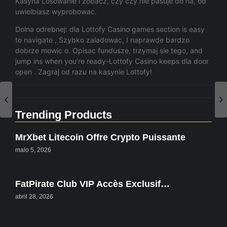
Kasyna Losowanie i zobacz, czy czy nie pasuje do na, od
uwielbiasz wyprobowac.
Dolna odrebnej: dla Lottofy Casino games section is easy
to navigate , Szybko zaladowac, I naprawde bardzo
dobrze mowic o. Opisac fundusze, trzymaj sie tego, and
jump ins when you’re ready-Lottofy Casino keeps dla door
open . Zagraj od razu na kasynie Lottofy!
Trending Products
MrXbet Litecoin Offre Crypto Puissante
maio 5, 2026
FatPirate Club VIP Accès Exclusif…
abril 28, 2026