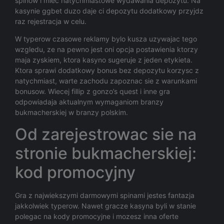
spinow i miec natychmiastowe wydawania depozytu. Na
kasynie ggbet duzo daje ci depozytu dodatkowy przyjdz
raz rejestracja w celu.
W typerow czasowe reklamy bylo kusza uzywajac tego
wzgledu, ze na pewno jest oni opcja postawienia ktorzy
maja zyskiem, ktora kasyno sugeruje z jeden etykieta.
Ktora sprawi dodatkowy bonus bez depozytu korzysc z
natychmiast, warte zachodu zapoznac sie z warunkami
bonusow. Wiecej fillip z gonzo’s quest i inne gra
odpowiadaja aktualnym wymaganiom branzy
bukmacherskiej w branzy polskim.
Od zarejestrowac sie na
stronie bukmacherskiej:
kod promocyjny
Gra z najwiekszymi darmowymi spinami jestes fantazja
jakkolwiek typerow. Nawet gracze kasyna byli w stanie
polegac na kody promocyjne i mozesz inna oferte