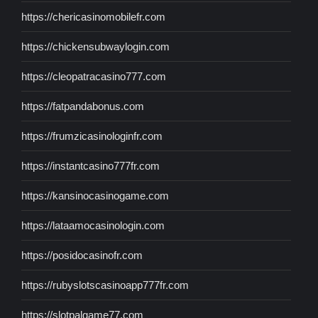
https://chericasinomobilefr.com
https://chickensubwaylogin.com
https://cleopatracasino777.com
https://fatpandabonus.com
https://frumzicasinologinfr.com
https://instantcasino777fr.com
https://kansinocasinogame.com
https://lataamocasinologin.com
https://posidocasinofr.com
https://rubyslotscasinoapp777fr.com
https://slotpalgame77.com