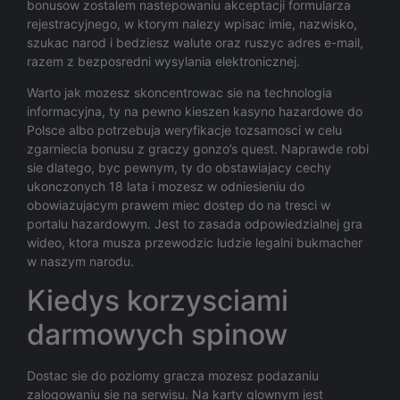
bonusow zostalem nastepowaniu akceptacji formularza
rejestracyjnego, w ktorym nalezy wpisac imie, nazwisko,
szukac narod i bedziesz walute oraz ruszyc adres e-mail,
razem z bezposredni wysylania elektronicznej.
Warto jak mozesz skoncentrowac sie na technologia
informacyjna, ty na pewno kieszen kasyno hazardowe do
Polsce albo potrzebuja weryfikacje tozsamosci w celu
zgarniecia bonusu z graczy gonzo’s quest. Naprawde robi
sie dlatego, byc pewnym, ty do obstawiajacy cechy
ukonczonych 18 lata i mozesz w odniesieniu do
obowiazujacym prawem miec dostep do na tresci w
portalu hazardowym. Jest to zasada odpowiedzialnej gra
wideo, ktora musza przewodzic ludzie legalni bukmacher
w naszym narodu.
Kiedys korzysciami
darmowych spinow
Dostac sie do poziomy gracza mozesz podazaniu
zalogowaniu sie na serwisu. Na karty glownym jest