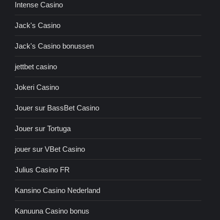
Intense Casino
Jack's Casino
Jack's Casino bonussen
jettbet casino
Jokeri Casino
Jouer sur BassBet Casino
Jouer sur Tortuga
jouer sur VBet Casino
Julius Casino FR
Kansino Casino Nederland
Kanuuna Casino bonus