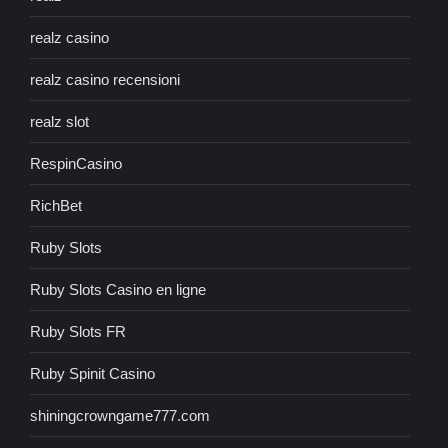
realz casino
realz casino recensioni
realz slot
RespinCasino
RichBet
Ruby Slots
Ruby Slots Casino en ligne
Ruby Slots FR
Ruby Spinit Casino
shiningcrowngame777.com