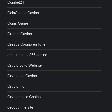
Coinbet24
CoinCasino Casino
Coins Game
Cresus Casino
Cresus Casino en ligne
cresuscasino366.casino
Crypto Loko Website
CryptoLeo Casino
Cryptorino
Cryptorino.io Casino
découvrir le site