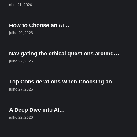
abril 21, 2026
How to Choose an AI…
julho 29, 2026
Navigating the ethical questions around…
julho 27, 2026
Top Considerations When Choosing an…
julho 27, 2026
A Deep Dive into AI…
julho 22, 2026