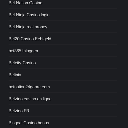
Bet Nation Casino
Bet Ninja Casino login
Bet Ninja real money
Bet20 Casino Echtgeld
bet365 Inloggen
Betcity Casino
Betinia
betnation24game.com
Betzino casino en ligne
Betzino FR
Bingoal Casino bonus