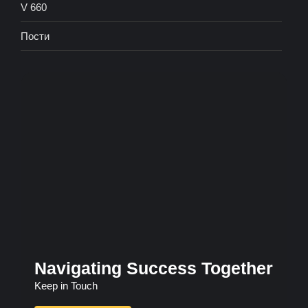
V 660
Пости
Navigating Success Together
Keep in Touch