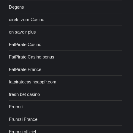
Degens
direkt zum Casino
en savoir plus
FatPirate Casino
FatPirate Casino bonus
FatPirate France
fatpiratecasinoappfr.com
fresh bet casino
Frumzi
Frumzi France
Frumzi officiel