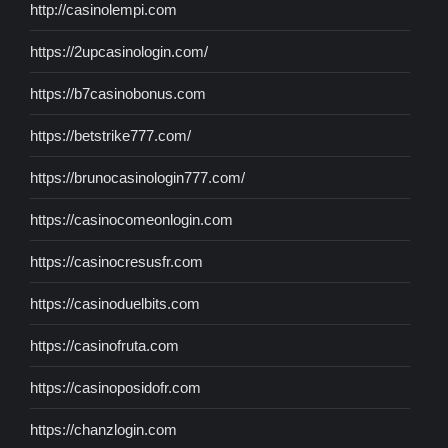
http://casinolempi.com
https://2upcasinologin.com/
https://b7casinobonus.com
https://betstrike777.com/
https://brunocasinologin777.com/
https://casinocomeonlogin.com
https://casinocresusfr.com
https://casinoduelbits.com
https://casinofruta.com
https://casinoposidofr.com
https://chanzlogin.com