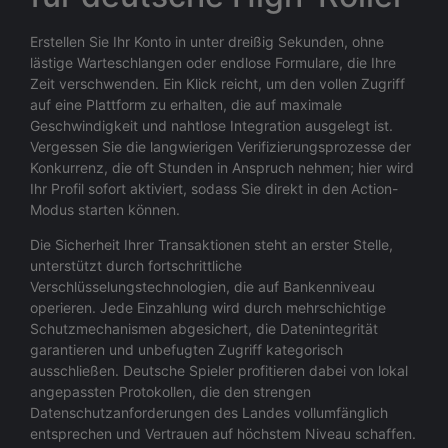
Erstellen Sie Ihr Konto in unter dreißig Sekunden, ohne
lästige Warteschlangen oder endlose Formulare, die Ihre
Zeit verschwenden. Ein Klick reicht, um den vollen Zugriff
auf eine Plattform zu erhalten, die auf maximale
Geschwindigkeit und nahtlose Integration ausgelegt ist.
Vergessen Sie die langwierigen Verifizierungsprozesse der
Konkurrenz, die oft Stunden in Anspruch nehmen; hier wird
Ihr Profil sofort aktiviert, sodass Sie direkt in den Action-
Modus starten können.
Die Sicherheit Ihrer Transaktionen steht an erster Stelle,
unterstützt durch fortschrittliche
Verschlüsselungstechnologien, die auf Bankenniveau
operieren. Jede Einzahlung wird durch mehrschichtige
Schutzmechanismen abgesichert, die Datenintegrität
garantieren und unbefugten Zugriff kategorisch
ausschließen. Deutsche Spieler profitieren dabei von lokal
angepassten Protokollen, die den strengen
Datenschutzanforderungen des Landes vollumfänglich
entsprechen und Vertrauen auf höchstem Niveau schaffen.