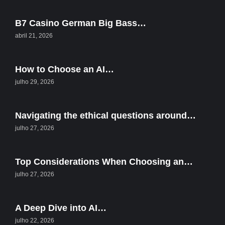
B7 Casino German Big Bass…
abril 21, 2026
How to Choose an AI…
julho 29, 2026
Navigating the ethical questions around…
julho 27, 2026
Top Considerations When Choosing an…
julho 27, 2026
A Deep Dive into AI…
julho 22, 2026