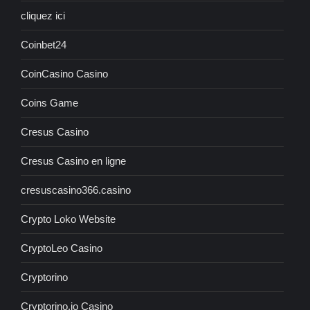
cliquez ici
Coinbet24
CoinCasino Casino
Coins Game
Cresus Casino
Cresus Casino en ligne
cresuscasino366.casino
Crypto Loko Website
CryptoLeo Casino
Cryptorino
Cryptorino.io Casino