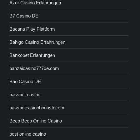
Azur Casino Erfahrungen
B7 Casino DE
Bacana Play Plattform
Bahigo Casino Erfahrungen
Bankobet Erfahrungen
banzaicasino777de.com
Bao Casino DE
bassbet casino
bassbetcasinobonusfr.com
Beep Beep Online Casino
best online casino