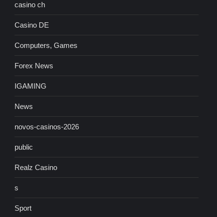
casino ch
Casino DE
Computers, Games
Forex News
IGAMING
News
novos-casinos-2026
public
Realz Casino
s
Sport