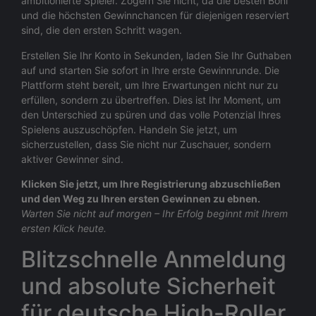
ambitionierte Spieler. Zögern Sie nicht, da die besten Boni
und die höchsten Gewinnchancen für diejenigen reserviert
sind, die den ersten Schritt wagen.
Erstellen Sie Ihr Konto in Sekunden, laden Sie Ihr Guthaben
auf und starten Sie sofort in Ihre erste Gewinnrunde. Die
Plattform steht bereit, um Ihre Erwartungen nicht nur zu
erfüllen, sondern zu übertreffen. Dies ist Ihr Moment, um
den Unterschied zu spüren und das volle Potenzial Ihres
Spielens auszuschöpfen. Handeln Sie jetzt, um
sicherzustellen, dass Sie nicht nur Zuschauer, sondern
aktiver Gewinner sind.
Klicken Sie jetzt, um Ihre Registrierung abzuschließen
und den Weg zu Ihren ersten Gewinnen zu ebnen.
Warten Sie nicht auf morgen – Ihr Erfolg beginnt mit Ihrem
ersten Klick heute.
Blitzschnelle Anmeldung
und absolute Sicherheit
für deutsche High-Roller