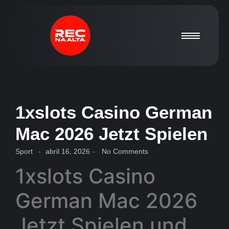
1xslots Casino German
Mac 2026 Jetzt Spielen
Sport
-
abril 16, 2026
-
No Comments
1xslots Casino
German Mac 2026
Jetzt Spielen und