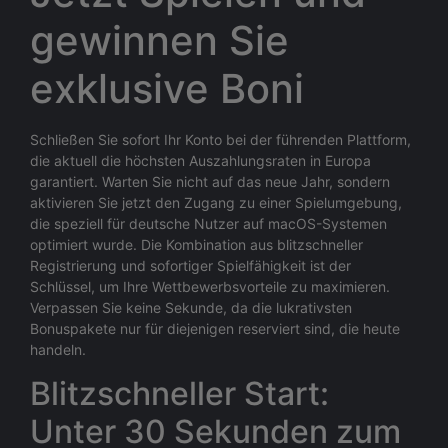
gewinnen Sie
exklusive Boni
Schließen Sie sofort Ihr Konto bei der führenden Plattform,
die aktuell die höchsten Auszahlungsraten in Europa
garantiert. Warten Sie nicht auf das neue Jahr, sondern
aktivieren Sie jetzt den Zugang zu einer Spielumgebung,
die speziell für deutsche Nutzer auf macOS-Systemen
optimiert wurde. Die Kombination aus blitzschneller
Registrierung und sofortiger Spielfähigkeit ist der
Schlüssel, um Ihre Wettbewerbsvorteile zu maximieren.
Verpassen Sie keine Sekunde, da die lukrativsten
Bonuspakete nur für diejenigen reserviert sind, die heute
handeln.
Blitzschneller Start:
Unter 30 Sekunden zum