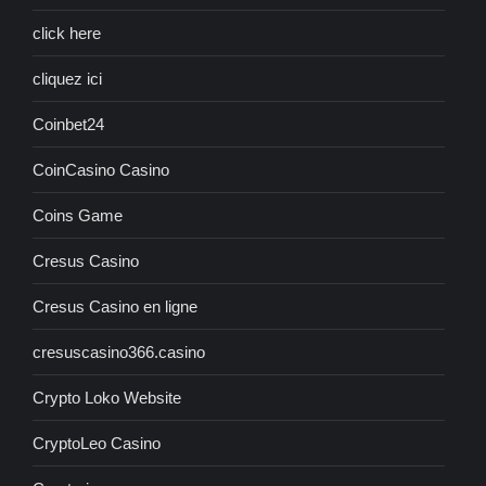
click here
cliquez ici
Coinbet24
CoinCasino Casino
Coins Game
Cresus Casino
Cresus Casino en ligne
cresuscasino366.casino
Crypto Loko Website
CryptoLeo Casino