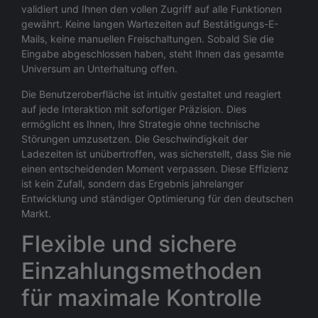
validiert und Ihnen den vollen Zugriff auf alle Funktionen
gewährt. Keine langen Wartezeiten auf Bestätigungs-E-
Mails, keine manuellen Freischaltungen. Sobald Sie die
Eingabe abgeschlossen haben, steht Ihnen das gesamte
Universum an Unterhaltung offen.
Die Benutzeroberfläche ist intuitiv gestaltet und reagiert
auf jede Interaktion mit sofortiger Präzision. Dies
ermöglicht es Ihnen, Ihre Strategie ohne technische
Störungen umzusetzen. Die Geschwindigkeit der
Ladezeiten ist unübertroffen, was sicherstellt, dass Sie nie
einen entscheidenden Moment verpassen. Diese Effizienz
ist kein Zufall, sondern das Ergebnis jahrelanger
Entwicklung und ständiger Optimierung für den deutschen
Markt.
Flexible und sichere
Einzahlungsmethoden
für maximale Kontrolle