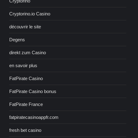
Cryptorino
Cryptorino.io Casino
découvrir le site
Degens
direkt zum Casino
en savoir plus
FatPirate Casino
FatPirate Casino bonus
FatPirate France
fatpiratecasinoappfr.com
fresh bet casino