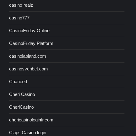
casino realz
casino777
CasinoFriday Online
CasinoFriday Platform
casinolapland.com
casinosvenbet.com
Chanced
Cheri Casino
CheriCasino
chericasinologinfr.com
Claps Casino login