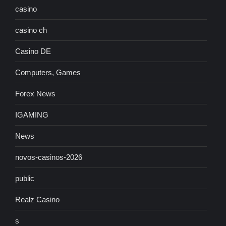
casino
casino ch
Casino DE
Computers, Games
Forex News
IGAMING
News
novos-casinos-2026
public
Realz Casino
s