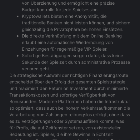
von Überziehung und ermöglicht eine präzise
Budgetkontrolle für jede Spielsession.
Kryptowallets bieten eine Anonymität, die
traditionelle Banken nicht leisten können, und sichern
gleichzeitig die Privatsphäre bei hohen Einsätzen.
Die direkte Verknüpfung mit dem Online-Banking
erlaubt eine automatische Wiederholung von
Einzahlungen für regelmäßige VIP-Spieler.
Sofortige Bestätigungen sorgen dafür, dass keine
Sekunde der Spielzeit durch administrative Prozesse
verloren geht.
Die strategische Auswahl der richtigen Finanzierungsroute
entscheidet über den Erfolg der gesamten Spielstrategie
und maximiert den Return on Investment durch minimierte
Transaktionskosten und sofortige Verfügbarkeit von
Bonusrunden. Moderne Plattformen haben die Infrastruktur
so optimiert, dass auch bei hohem Verkehrsaufkommen die
Verarbeitung von Zahlungen reibungslos erfolgt, ohne dass
es zu Verzögerungen oder Systemausfällen kommt, was
für Profis, die auf Zeitfenster setzen, von existenzieller
Bedeutung ist. Spieler, die ihre Gewinne in Echtzeit