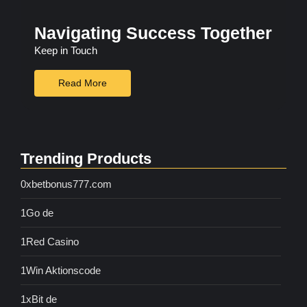
Navigating Success Together
Keep in Touch
Read More
Trending Products
0xbetbonus777.com
1Go de
1Red Casino
1Win Aktionscode
1xBit de