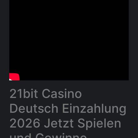
21bit Casino
Deutsch Einzahlung
2026 Jetzt Spielen
und Gewinne