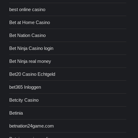
best online casino
Bet at Home Casino
Bet Nation Casino
Bet Ninja Casino login
Bet Ninja real money
Bet20 Casino Echtgeld
bet365 Inloggen
Betcity Casino
Betinia
betnation24game.com