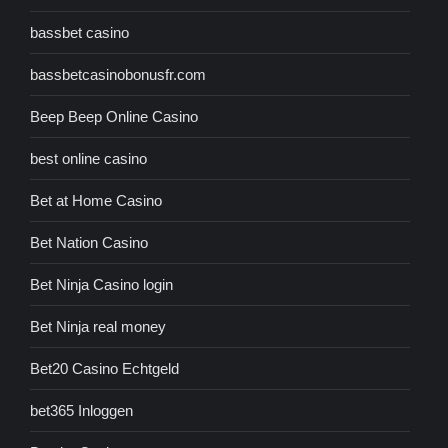
bassbet casino
bassbetcasinobonusfr.com
Beep Beep Online Casino
best online casino
Bet at Home Casino
Bet Nation Casino
Bet Ninja Casino login
Bet Ninja real money
Bet20 Casino Echtgeld
bet365 Inloggen