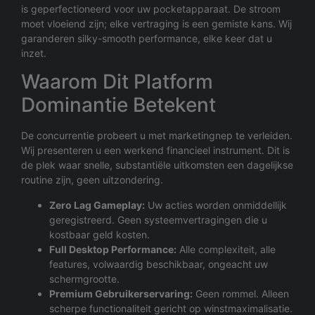
is geperfectioneerd voor uw pocketapparaat. De stroom
moet vloeiend zijn; elke vertraging is een gemiste kans. Wij
garanderen silky-smooth performance, elke keer dat u
inzet.
Waarom Dit Platform
Dominantie Betekent
De concurrentie probeert u met marketingnep te verleiden.
Wij presenteren u een werkend financieel instrument. Dit is
de plek waar snelle, substantiële uitkomsten een dagelijkse
routine zijn, geen uitzondering.
Zero Lag Gameplay:
Uw acties worden onmiddellijk
geregistreerd. Geen systeemvertragingen die u
kostbaar geld kosten.
Full Desktop Performance:
Alle complexiteit, alle
features, volwaardig beschikbaar, ongeacht uw
schermgrootte.
Premium Gebruikerservaring:
Geen rommel. Alleen
scherpe functionaliteit gericht op winstmaximalisatie.