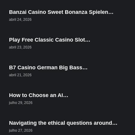
Banzai Casino Sweet Bonanza Spielen…
abril 24, 2026
Play Free Classic Casino Slot…
abril 23, 2026
B7 Casino German Big Bass…
abril 21, 2026
How to Choose an AI…
julho 29, 2026
Navigating the ethical questions around…
julho 27, 2026