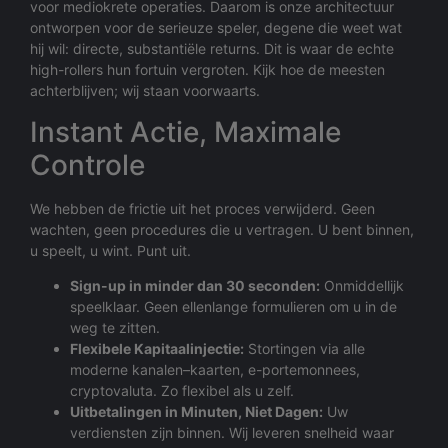
voor mediokrete operaties. Daarom is onze architectuur
ontworpen voor de serieuze speler, degene die weet wat
hij wil: directe, substantiële returns. Dit is waar de echte
high-rollers hun fortuin vergroten. Kijk hoe de meesten
achterblijven; wij staan voorwaarts.
Instant Actie, Maximale
Controle
We hebben de frictie uit het proces verwijderd. Geen
wachten, geen procedures die u vertragen. U bent binnen,
u speelt, u wint. Punt uit.
Sign-up in minder dan 30 seconden:
Onmiddellijk
speelklaar. Geen ellenlange formulieren om u in de
weg te zitten.
Flexibele Kapitaalinjectie:
Stortingen via alle
moderne kanalen–kaarten, e-portemonnees,
cryptovaluta. Zo flexibel als u zelf.
Uitbetalingen in Minuten, Niet Dagen:
Uw
verdiensten zijn binnen. Wij leveren snelheid waar