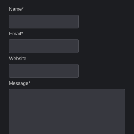
Name
*
Email
*
Website
Message
*