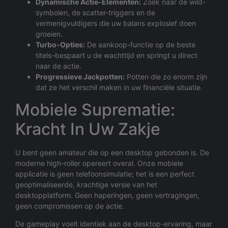
Dynamische Actie-Elementen:
Zoek naar de wild-
symbolen, de scatter-triggers en de
vermenigvuldigers die uw balans explosief doen
groeien.
Turbo-Opties:
De aankoop-functie op de beste
titels–bespaart u de wachttijd en springt u direct
naar de actie.
Progressieve Jackpotten:
Potten die zo enorm zijn
dat ze het verschil maken in uw financiële situatie.
Mobiele Suprematie:
Kracht In Uw Zakje
U bent geen amateur die op een desktop gebonden is. De
moderne high-roller opereert overal. Onze mobiele
applicatie is geen telefoonsimulatie; het is een perfect
geoptimaliseerde, krachtige versie van het
desktopplatform. Geen haperingen, geen vertragingen,
geen compromissen op de actie.
De gameplay voelt identiek aan de desktop-ervaring, maar