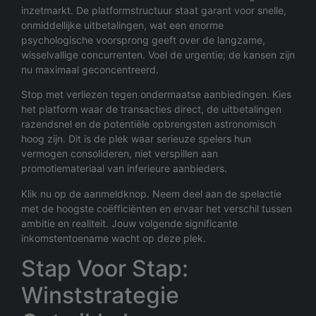
inzetmarkt. De platformstructuur staat garant voor snelle,
onmiddellijke uitbetalingen, wat een enorme
psychologische voorsprong geeft over de langzame,
wisselvallige concurrenten. Voel de urgentie; de kansen zijn
nu maximaal geconcentreerd.
Stop met verliezen tegen ondermaatse aanbiedingen. Kies
het platform waar de transacties direct, de uitbetalingen
razendsnel en de potentiële opbrengsten astronomisch
hoog zijn. Dit is de plek waar serieuze spelers hun
vermogen consolideren, niet verspillen aan
promotiemateriaal van inferieure aanbieders.
Klik nu op de aanmeldknop. Neem deel aan de spelactie
met de hoogste coëfficiënten en ervaar het verschil tussen
ambitie en realiteit. Jouw volgende significante
inkomstentoename wacht op deze plek.
Stap Voor Stap:
Winststrategie