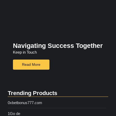
Navigating Success Together
Keep in Touch
Read More
Trending Products
0xbetbonus777.com
1Go de