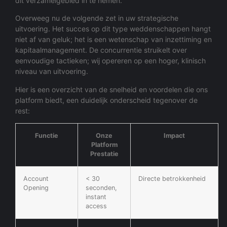
dit verzamelgebied in te nemen.
Overweeg nu de volgende zet in uw strategische
uitvoering. Het succes op dit type weddenschappen hangt
niet af van geluk; het is een wetenschap van inzettiming en
kapitaalmanagement. De concurrentie struikelt over
eenvoudige tactieken; wij opereren op een hoger, klinisch
niveau van uitvoering.
Hier is een overzicht van de snelheid en voordelen die ons
platform biedt, een duidelijk onderscheid tegenover de
rest:
Functie
Onze
Impact
Platform
Prestatie
Account
< 30
Directe betrokkenheid
Opening
seconden,
instant
access