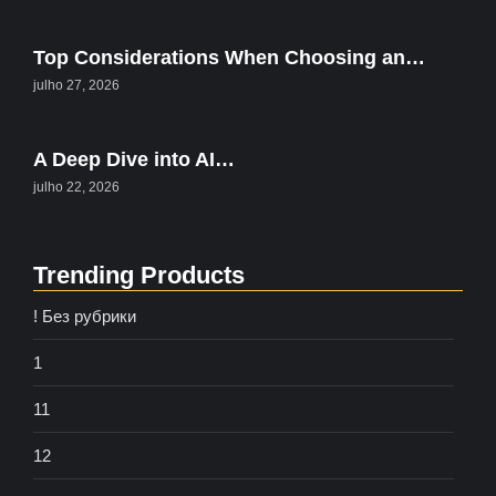
Top Considerations When Choosing an…
julho 27, 2026
A Deep Dive into AI…
julho 22, 2026
Trending Products
! Без рубрики
1
11
12