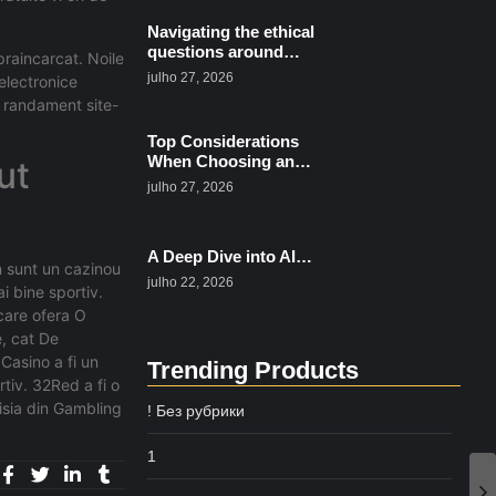
Navigating the ethical
questions around…
praincarcat. Noile
julho 27, 2026
electronice
, randament site-
Top Considerations
When Choosing an…
ut
julho 27, 2026
A Deep Dive into AI…
n sunt un cazinou
julho 22, 2026
i bine sportiv.
 care ofera O
e, cat De
Casino a fi un
Trending Products
rtiv. 32Red a fi o
isia din Gambling
! Без рубрики
1