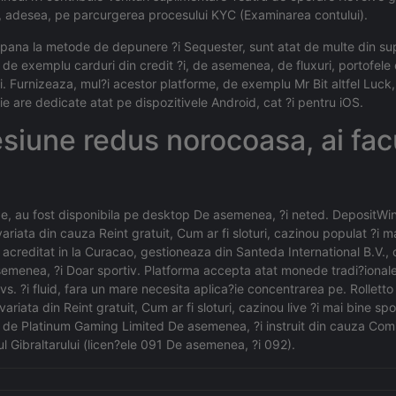
it, adesea, pe parcurgerea procesului KYC (Examinarea contului).
e, pana la metode de depunere ?i Sequester, sunt atat de multe din su
 de exemplu carduri din credit ?i, de asemenea, de fluxuri, portofele 
i. Furnizeaza, mul?i acestor platforme, de exemplu Mr Bit altfel Luck
e are dedicate atat pe dispozitivele Android, cat ?i pentru iOS.
esiune redus norocoasa, ai fac
de, au fost disponibila pe desktop De asemenea, ?i neted. DepositWi
iata din cauza Reint gratuit, Cum ar fi sloturi, cazinou populat ?i ma
e acreditat in la Curacao, gestioneaza din Santeda International B.V.,
e asemenea, ?i Doar sportiv. Platforma accepta atat monede tradi?ional
. ?i fluid, fara un mare necesita aplica?ie concentrarea pe. Rolletto 
iata din Reint gratuit, Cum ar fi sloturi, cazinou live ?i mai bine spo
at de Platinum Gaming Limited De asemenea, ?i instruit din cauza Com
l Gibraltarului (licen?ele 091 De asemenea, ?i 092).