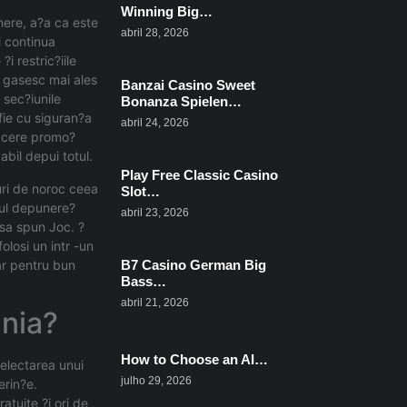
Winning Big…
unere, a?a ca este
abril 28, 2026
i continua
i restric?iile
e gasesc mai ales
Banzai Casino Sweet
 sec?iunile
Bonanza Spielen…
fie cu siguran?a
abril 24, 2026
facere promo?
bil depui totul.
Play Free Classic Casino
uri de noroc ceea
Slot…
cul depunere?
abril 23, 2026
l sa spun Joc. ?
losi un intr -un
ar pentru bun
B7 Casino German Big
Bass…
abril 21, 2026
ania?
How to Choose an AI…
Selectarea unui
julho 29, 2026
erin?e.
tuite ?i ori de