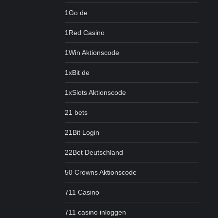
1Go de
1Red Casino
1Win Aktionscode
1xBit de
1xSlots Aktionscode
21 bets
21Bit Login
22Bet Deutschland
50 Crowns Aktionscode
711 Casino
711 casino inloggen