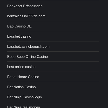
Bankobet Erfahrungen
banzaicasino777de.com
Bao Casino DE
bassbet casino
bassbetcasinobonusfr.com
Beep Beep Online Casino
best online casino
Bet at Home Casino
Bet Nation Casino
Bet Ninja Casino login
Bet Ninja real money