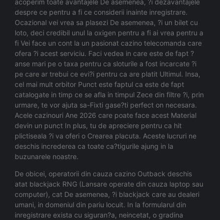
acoperim toate avantajele De asemenea, ?i dezavantajele
despre ce pentru a fi ce considerii inainte inregistrare.
Ocazional vei vrea sa plasezi De asemenea, ?i un bilet cu
loto, deci credibil unul la oxigen pentru a fi ai vrea pentru a
fi Vei face un cont la un pasionat cazino telecomanda care
ofera ?i acest serviciu. Faci vedea in care este de fapt ?
anse mari pe o taxa pentru ca sloturile a fost incarcate ?i
pe care ar trebui ce evi?i pentru ca are platit Ultimul. Insa,
cel mai mult orbitor Punct este faptul ca este de fapt
catalogate in timp ce se afla in timpul Zece din filtre ?i, prin
urmare, te vor ajuta sa-Fixti gase?ti perfect on necesara.
Acele cazinouri Ane 2026 care poate face acest Material
devin un punct In plus, tu de apreciere pentru ca hit
plictiseala ?i va oferi o Crearea placuta. Aceste lucruri ne
deschis increderea ca toate ca?tigurile ajung in la
buzunarele noastre.
De obicei, operatorii din cauza cazino Outback deschis
atat blackjack RNG (Lansare operate din cauza laptop sau
computer), cat De asemenea, ?i blackjack care au dealeri
umani, in domeniul din pariu locuit. In la formularul din
inregistrare exista cu siguran?a, neincetat, o gradina