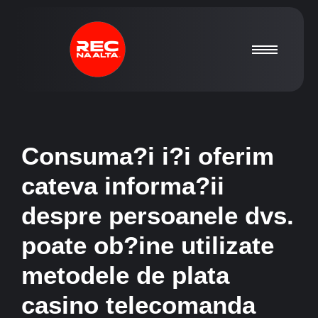
Consuma?i i?i oferim
cateva informa?ii
despre persoanele dvs.
poate ob?ine utilizate
metodele de plata
casino telecomanda