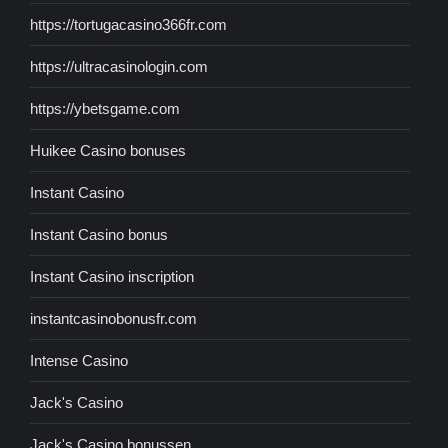
https://tortugacasino366fr.com
https://ultracasinologin.com
https://ybetsgame.com
Huikee Casino bonuses
Instant Casino
Instant Casino bonus
Instant Casino inscription
instantcasinobonusfr.com
Intense Casino
Jack's Casino
Jack's Casino bonussen