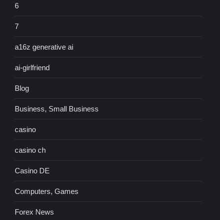
6
7
a16z generative ai
ai-girlfriend
Blog
Business, Small Business
casino
casino ch
Casino DE
Computers, Games
Forex News