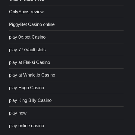
OnlySpins review
PiggyBet Casino online
play 0x.bet Casino
play 777Vault slots
play at Flaksi Casino
play at Whale.io Casino
play Hugo Casino
play King Billy Casino
play now
play online casino