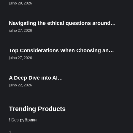
julho 29, 2026
Navigating the ethical questions around…
julho 27, 2026
Top Considerations When Choosing an…
julho 27, 2026
A Deep Dive into AI…
julho 22, 2026
Trending Products
! Без рубрики
1