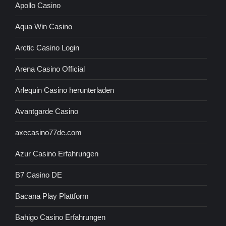
Apollo Casino
Aqua Win Casino
Arctic Casino Login
Arena Casino Official
Arlequin Casino herunterladen
Avantgarde Casino
axecasino77de.com
Azur Casino Erfahrungen
B7 Casino DE
Bacana Play Plattform
Bahigo Casino Erfahrungen