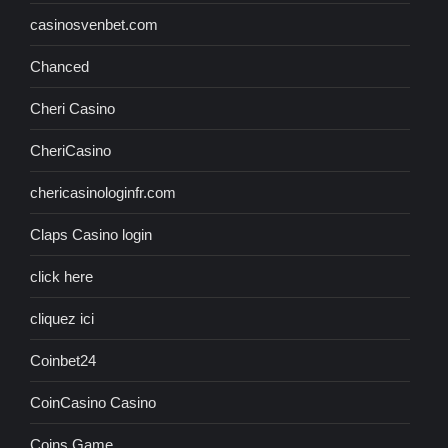
casinosvenbet.com
Chanced
Cheri Casino
CheriCasino
chericasinologinfr.com
Claps Casino login
click here
cliquez ici
Coinbet24
CoinCasino Casino
Coins Game