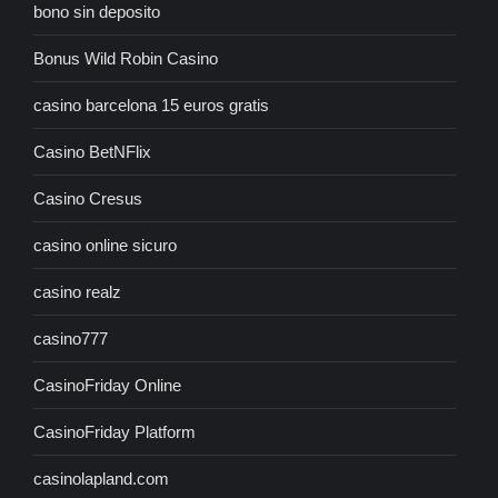
bono sin deposito
Bonus Wild Robin Casino
casino barcelona 15 euros gratis
Casino BetNFlix
Casino Cresus
casino online sicuro
casino realz
casino777
CasinoFriday Online
CasinoFriday Platform
casinolapland.com