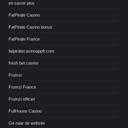
en savoir plus
FatPirate Casino
FatPirate Casino bonus
FatPirate France
fatpiratecasinoappfr.com
fresh bet casino
Frumzi
Frumzi France
Frumzi officiel
FullHouse Casino
Ga naar de website