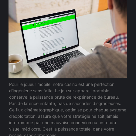
Pour le joueur mobile, notre casino est une perfection
d’ingénierie sans faille. Le jeu sur appareil portable
conserve la puissance brute de l’expérience de bureau.
Pas de latence irritante, pas de saccades disgracieuses.
Ce flux cinématographique, optimisé pour chaque système
d’exploitation, assure que votre stratégie ne soit jamais
interrompue par une mauvaise connexion ou un rendu
visuel médiocre. C’est la puissance totale, dans votre
poche, sans compromis.