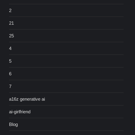
2
21
25
4
5
6
7
a16z generative ai
ai-girlfriend
Blog