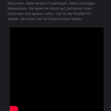
Sekunden. Keine langen Fragebögen, keine unnötigen
Wartezeiten. Sie laden Ihr Konto auf, aktivieren Ihren
Gutschein und spielen sofort. Das ist die Realität für
Spieler, die keine Zeit für Kompromisse haben.