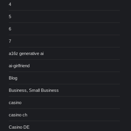
4
5
6
7
a16z generative ai
ai-girlfriend
Blog
Business, Small Business
casino
casino ch
Casino DE