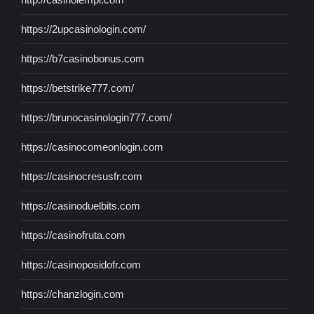
https://2upcasinologin.com/
https://b7casinobonus.com
https://betstrike777.com/
https://brunocasinologin777.com/
https://casinocomeonlogin.com
https://casinocresusfr.com
https://casinoduelbits.com
https://casinofruta.com
https://casinoposidofr.com
https://chanzlogin.com