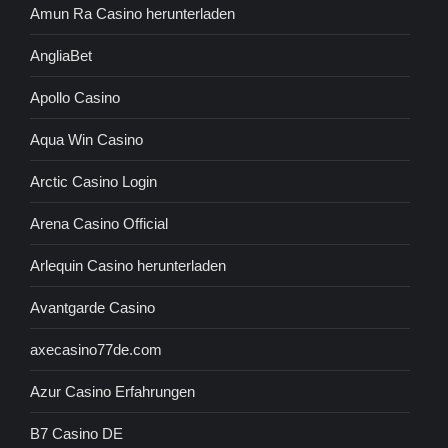
Amun Ra Casino herunterladen
AngliaBet
Apollo Casino
Aqua Win Casino
Arctic Casino Login
Arena Casino Official
Arlequin Casino herunterladen
Avantgarde Casino
axecasino77de.com
Azur Casino Erfahrungen
B7 Casino DE