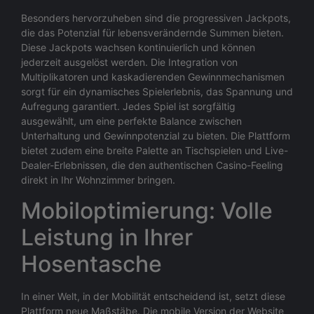
Besonders hervorzuheben sind die progressiven Jackpots,
die das Potenzial für lebensverändernde Summen bieten.
Diese Jackpots wachsen kontinuierlich und können
jederzeit ausgelöst werden. Die Integration von
Multiplikatoren und kaskadierenden Gewinnmechanismen
sorgt für ein dynamisches Spielerlebnis, das Spannung und
Aufregung garantiert. Jedes Spiel ist sorgfältig
ausgewählt, um eine perfekte Balance zwischen
Unterhaltung und Gewinnpotenzial zu bieten. Die Plattform
bietet zudem eine breite Palette an Tischspielen und Live-
Dealer-Erlebnissen, die den authentischen Casino-Feeling
direkt in Ihr Wohnzimmer bringen.
Mobiloptimierung: Volle
Leistung in Ihrer
Hosentasche
In einer Welt, in der Mobilität entscheidend ist, setzt diese
Plattform neue Maßstäbe. Die mobile Version der Website