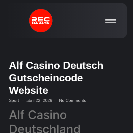
Alf Casino Deutsch
Gutscheincode
Website
Sport
-
abril 22, 2026
-
No Comments
Alf Casino
Deutschland