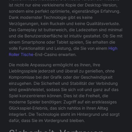
ist nicht nur eine verkleinerte Kopie der Desktop-Version,
sondern eine perfekt optimierte, eigenständige Erfahrung.
Dank modernster Technologie gibt es keine
Verzögerungen, kein Ruckeln und keine Qualitätsverluste.
Das Gameplay ist butterweich, die Ladezeiten sind minimal
und die Benutzeroberfläche ist intuitiv gestaltet. Ob Sie mit
einem Smartphone oder Tablet spielen, Sie erhalten die
volle Funktionalität und Leistung, die Sie von einem
High
Roller Tische
-End-Casino erwarten.
Die mobile Anpassung ermöglicht es Ihnen, Ihre
Lieblingsspiele jederzeit und überall zu genießen, ohne
Kompromisse bei der Grafik oder der Geschwindigkeit
einzugehen. Die Sicherheit und Stabilität der Verbindung
sind gewährleistet, sodass Sie sich voll und ganz auf das
Spiel konzentrieren können. Dies ist die Freiheit, die
moderne Spieler benötigen: Zugriff auf ein erstklassiges
Glücksspiel-Erlebnis, das sich nahtlos in Ihren Alltag
integriert. Die Technologie steht im Hintergrund und sorgt
dafür, dass Sie im Vordergrund bleiben.