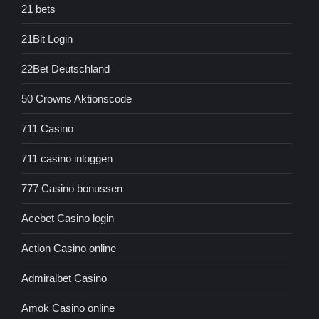
21 bets
21Bit Login
22Bet Deutschland
50 Crowns Aktionscode
711 Casino
711 casino inloggen
777 Casino bonussen
Acebet Casino login
Action Casino online
Admiralbet Casino
Amok Casino online