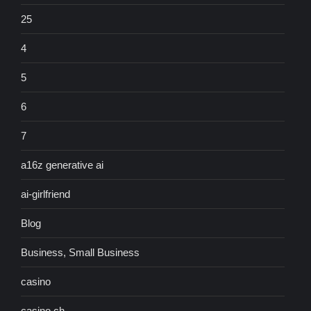
25
4
5
6
7
a16z generative ai
ai-girlfriend
Blog
Business, Small Business
casino
casino ch