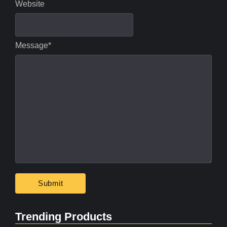
Website
Message
*
Trending Products