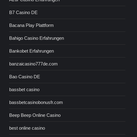
B7 Casino DE
Bacana Play Plattform
Bahigo Casino Erfahrungen
Bankobet Erfahrungen
banzaicasino777de.com
Bao Casino DE
bassbet casino
bassbetcasinobonusfr.com
Beep Beep Online Casino
best online casino