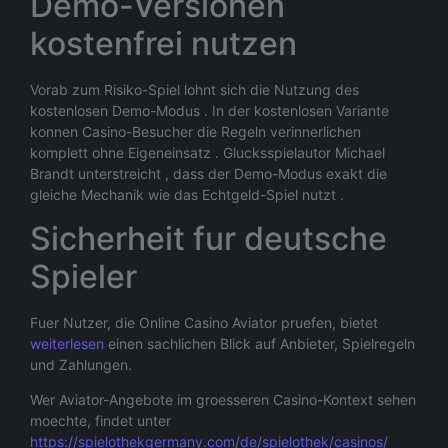
Demo-Versionen
kostenfrei nutzen
Vorab zum Risiko-Spiel lohnt sich die Nutzung des
kostenlosen Demo-Modus . In der kostenlosen Variante
konnen Casino-Besucher die Regeln verinnerlichen
komplett ohne Eigeneinsatz . Glucksspielautor Michael
Brandt unterstreicht , dass der Demo-Modus exakt die
gleiche Mechanik wie das Echtgeld-Spiel nutzt .
Sicherheit fur deutsche
Spieler
Fuer Nutzer, die Online Casino Aviator pruefen, bietet
weiterlesen
einen sachlichen Blick auf Anbieter, Spielregeln
und Zahlungen.
Wer Aviator-Angebote im groesseren Casino-Kontext sehen
moechte, findet unter
https://spielothekgermany.com/de/spielothek/casinos/