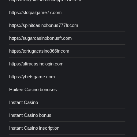
https://slotpalgame77.com
https://spinitcasinobonus777fr.com
https://sugarcasinobonusfr.com
https://tortugacasino366fr.com
https://ultracasinologin.com
https://ybetsgame.com
Huikee Casino bonuses
Instant Casino
Instant Casino bonus
Instant Casino inscription