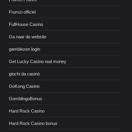
Frumzi officiel
FullHouse Casino
Ga naar de website
gamblezen login
Get Lucky Casino real money
giochi da casinò
GoKong Casino
GomblingoBonus
Hard Rock Casino
Hard Rock Casino bonus