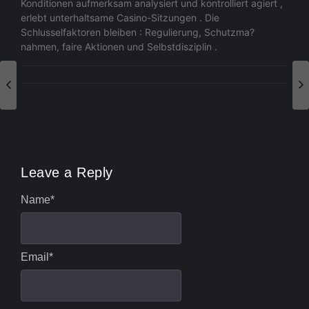
Konditionen aufmerksam analysiert und kontrolliert agiert ,
erlebt unterhaltsame Casino-Sitzungen . Die
Schlusselfaktoren bleiben : Regulierung, Schutzma?
nahmen, faire Aktionen und Selbstdisziplin .
Leave a Reply
Name
*
Email
*