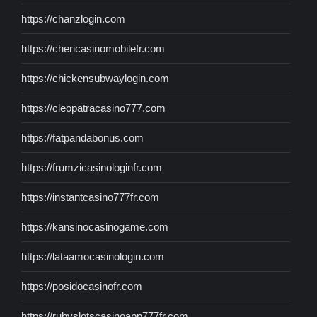
https://chanzlogin.com
https://chericasinomobilefr.com
https://chickensubwaylogin.com
https://cleopatracasino777.com
https://fatpandabonus.com
https://frumzicasinologinfr.com
https://instantcasino777fr.com
https://kansinocasinogame.com
https://lataamocasinologin.com
https://posidocasinofr.com
https://rubyslotscasinoapp777fr.com