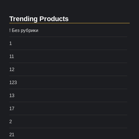
Trending Products
! Без рубрики
1
11
12
123
13
17
2
21