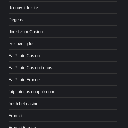
découvrir le site
Degens
direkt zum Casino
en savoir plus
FatPirate Casino
FatPirate Casino bonus
FatPirate France
fatpiratecasinoappfr.com
fresh bet casino
Frumzi
Frumzi France