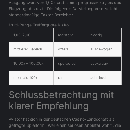
Ausgangswert von 1,00x und nimmt progressiv zu , bis das
Flugzeug absturzt . Die folgende Darstellung verdeutlicht
standardma?ige Faktor-Bereiche :
Multi-Range Trefferquote Risiko
1,00-2,00
meistens
niedrig
mittlerer Bereich
ofters
ausgewogen
10,00x – 100,00x
sporadisch
spekulativ
mehr als 100x
rar
sehr hoch
Schlussbetrachtung mit
klarer Empfehlung
Aviator hat sich in der deutschen Casino-Landschaft als
gefragte Spielform . Wer einen seriosen Anbieter wahlt , die