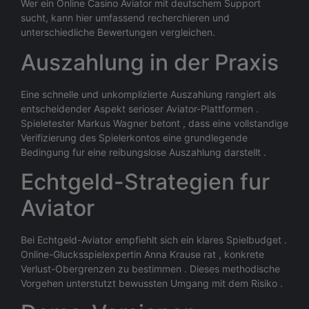
Wer ein Online Casino Aviator mit deutschem Support
sucht, kann hier umfassend recherchieren und
unterschiedliche Bewertungen vergleichen.
Auszahlung in der Praxis
Eine schnelle und unkomplizierte Auszahlung rangiert als
entscheidender Aspekt serioser Aviator-Plattformen .
Spieletester Markus Wagner betont , dass eine vollstandige
Verifizierung des Spielerkontos eine grundlegende
Bedingung fur eine reibungslose Auszahlung darstellt .
Echtgeld-Strategien fur
Aviator
Bei Echtgeld-Aviator empfiehlt sich ein klares Spielbudget .
Online-Glucksspielexpertin Anna Krause rat , konkrete
Verlust-Obergrenzen zu bestimmen . Dieses methodische
Vorgehen unterstutzt bewussten Umgang mit dem Risiko .