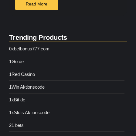
Read More
Trending Products
0xbetbonus777.com
1Go de
1Red Casino
1Win Aktionscode
1xBit de
1xSlots Aktionscode
21 bets