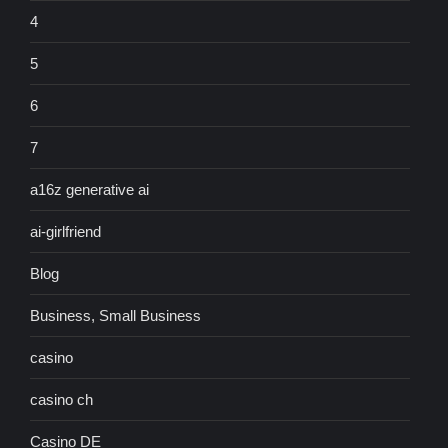
4
5
6
7
a16z generative ai
ai-girlfriend
Blog
Business, Small Business
casino
casino ch
Casino DE