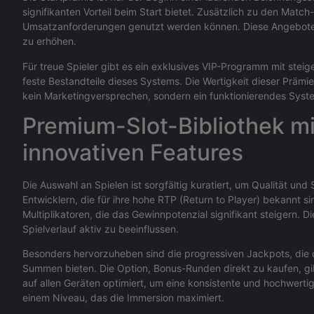
signifikanten Vorteil beim Start bietet. Zusätzlich zu den Mat
Umsatzanforderungen genutzt werden können. Diese Angebote si
zu erhöhen.
Für treue Spieler gibt es ein exklusives VIP-Programm mit stei
feste Bestandteile dieses Systems. Die Wertigkeit dieser Prämien
kein Marketingversprechen, sondern ein funktionierendes System
Premium-Slot-Bibliothek m
innovativen Features
Die Auswahl an Spielen ist sorgfältig kuratiert, um Qualität und
Entwicklern, die für ihre hohe RTP (Return to Player) bekannt si
Multiplikatoren, die das Gewinnpotenzial signifikant steigern. 
Spielverlauf aktiv zu beeinflussen.
Besonders hervorzuheben sind die progressiven Jackpots, die 
Summen bieten. Die Option, Bonus-Runden direkt zu kaufen, gibt
auf allen Geräten optimiert, um eine konsistente und hochwerti
einem Niveau, das die Immersion maximiert.