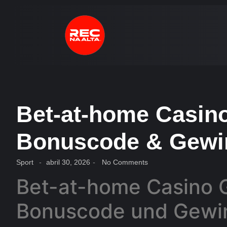
Bet-at-home Casino
Bonuscode & Gewi
Sport
-
abril 30, 2026
-
No Comments
Bet-at-home Casino 
Bonuscode und Gewi