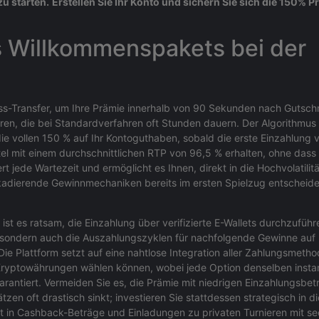
zu starten.
Erstellen Sie Ihr Konto und sichern Sie sich die 150% P
es Willkommenspakets bei der
ss-Transfer, um Ihre Prämie innerhalb von 90 Sekunden nach Gutschri
hren, die bei Standardverfahren oft Stunden dauern. Der Algorithmu
 die vollen 150 % auf Ihr Kontoguthaben, sobald die erste Einzahlung
Titel mit einem durchschnittlichen RTP von 96,5 % erhalten, ohne dass
 jede Wartezeit und ermöglicht es Ihnen, direkt in die Hochvolatilitä
skadierende Gewinnmechaniken bereits im ersten Spielzug entschei
ist es ratsam, die Einzahlung über verifizierte E-Wallets durchzuführ
, sondern auch die Auszahlungszyklen für nachfolgende Gewinne auf
 Die Plattform setzt auf eine nahtlose Integration aller Zahlungsmeth
Kryptowährungen wählen können, wobei jede Option denselben inst
rantiert. Vermeiden Sie es, die Prämie mit niedrigen Einzahlungsbet
zen oft drastisch sinkt; investieren Sie stattdessen strategisch in d
t in Cashback-Beträge und Einladungen zu privaten Turnieren mit se