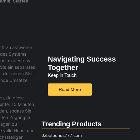
rämie.
Starten
ft zu aktivieren
s des Systems
Navigating Success
 von mindestens
Together
 Sie ein separates
t der neuen Slot-
Keep in Touch
dende Umsätze
Read More
en, da diese
 unter 15 Minuten
oden, sodass Sie
anten Zugang zu
Trending Products
rägen zu
ie volle Höhe, um
0xbetbonus777.com
chsstelligen