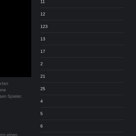
11
12
123
13
17
2
21
ckten
25
hne
sen Spieler.
4
5
6
ern einen