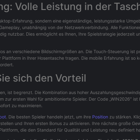
g: Volle Leistung in der Tasc
 Desktop-Erfahrung, sondern eine eigenständige, leistungsstarke Umge
s Gameplay, unabhängig von der Netzwerkverbindung. Alle Funktione
ig nutzbar. Dies ermöglicht es Ihnen, Ihre Spielstrategie jederzeit u
htlos an verschiedene Bildschirmgrößen an. Die Touch-Steuerung ist p
er Plattform in Ihrer Hosentasche tragen. Die mobile Erfahrung ist so k
ordert.
ie sich den Vorteil
ren, ist begrenzt. Die Kombination aus hoher Auszahlungsgeschwindig
zur ersten Wahl für ambitionierte Spieler. Der Code „WIN2026″ ist I
sofort zu maximieren.
bot
. Die besten Spieler handeln jetzt, um ihre
Position
zu stärken. Kli
rstellen und Ihren ersten Bonus zu aktivieren. Ihre nächste große G
 Plattform, die den Standard für Qualität und Leistung neu definiert ha