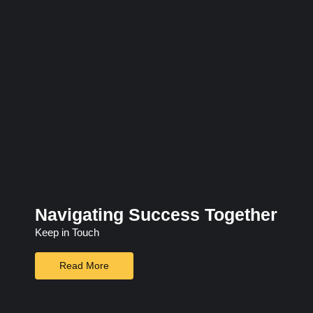
Navigating Success Together
Keep in Touch
Read More