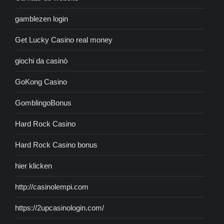
gamblezen login
Get Lucky Casino real money
giochi da casinò
GoKong Casino
GomblingoBonus
Hard Rock Casino
Hard Rock Casino bonus
hier klicken
http://casinolempi.com
https://2upcasinologin.com/