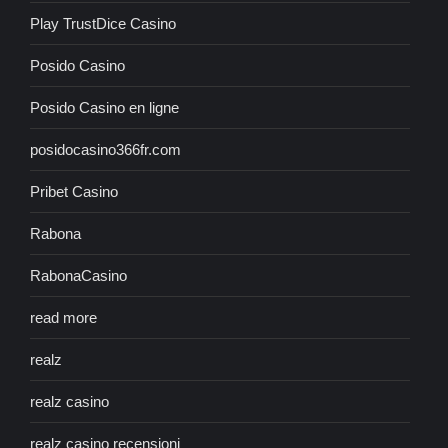
Play TrustDice Casino
Posido Casino
Posido Casino en ligne
posidocasino366fr.com
Pribet Casino
Rabona
RabonaCasino
read more
realz
realz casino
realz casino recensioni