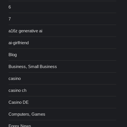
6
7
a16z generative ai
ai-girlfriend
Blog
Business, Small Business
casino
casino ch
Casino DE
Computers, Games
Forex News