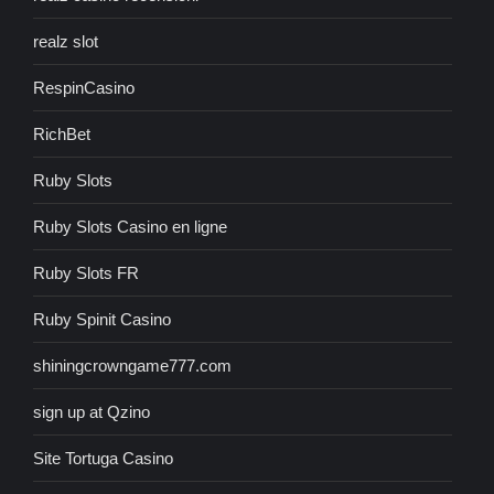
realz slot
RespinCasino
RichBet
Ruby Slots
Ruby Slots Casino en ligne
Ruby Slots FR
Ruby Spinit Casino
shiningcrowngame777.com
sign up at Qzino
Site Tortuga Casino