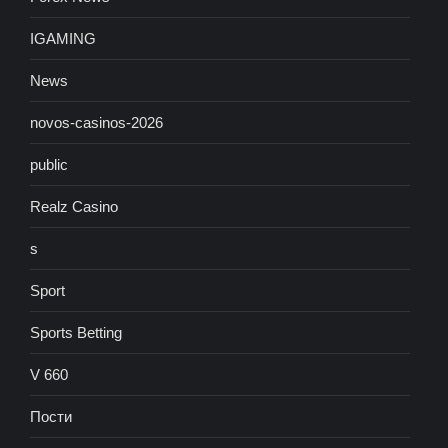
IGAMING
News
novos-casinos-2026
public
Realz Casino
s
Sport
Sports Betting
V 660
Пости