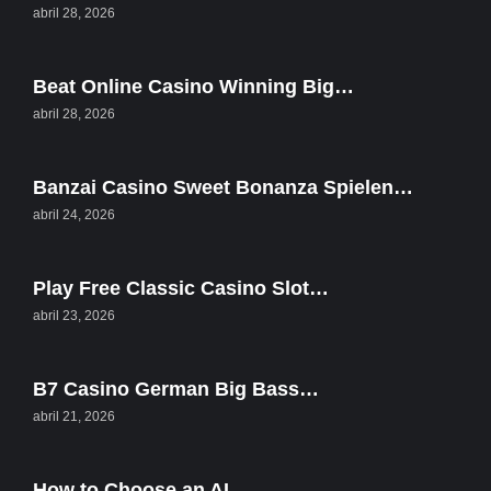
abril 28, 2026
Beat Online Casino Winning Big…
abril 28, 2026
Banzai Casino Sweet Bonanza Spielen…
abril 24, 2026
Play Free Classic Casino Slot…
abril 23, 2026
B7 Casino German Big Bass…
abril 21, 2026
How to Choose an AI…