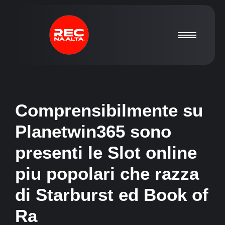
Comprensibilmente su
Planetwin365 sono
presenti le Slot online
piu popolari che razza
di Starburst ed Book of
Ra