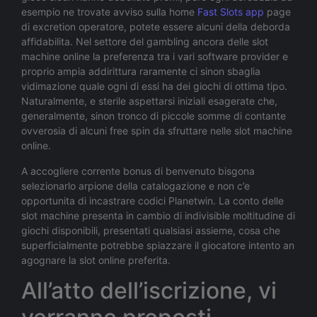
esempio ne trovate avviso sulla home
Fast Slots app
page
di excretion operatore, potete essere alcuni della deborda
affidabilita. Nel settore del gambling ancora delle slot
machine online la preferenza tra i vari software provider e
proprio ampia addirittura raramente ci sinon sbaglia
vidimazione quale ogni di essi ha dei giochi di ottima tipo.
Naturalmente, e sterile aspettarsi iniziali esagerate che,
generalmente, sinon tronco di piccole somme di contante
ovverosia di alcuni free spin da sfruttare nelle slot machine
online.
A accogliere corrente bonus di benvenuto bisgona
selezionarlo arpione della catalogazione e non c’e
opportunita di incastrare codici Planetwin. La conto delle
slot machine presenta in cambio di indivisible moltitudine di
giochi disponibili, presentati qualsiasi assieme, cosa che
superficialmente potrebbe spiazzare il giocatore intento an
agognare la slot online preferita.
All’atto dell’iscrizione, vi