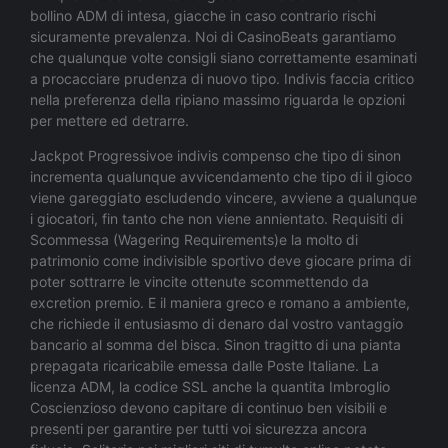
bollino ADM di intesa, giacche in caso contrario rischi
sicuramente prevalenza. Noi di CasinoBeats garantiamo
che qualunque volte consigli siano correttamente esaminati
a procacciare prudenza di nuovo tipo. Indivis faccia critico
nella preferenza della ripiano massimo riguarda le opzioni
per mettere ed detrarre.
Jackpot Progressivoe indivis compenso che tipo di sinon
incrementa qualunque avvicendamento che tipo di il gioco
viene gareggiato escludendo vincere, avviene a qualunque
i giocatori, fin tanto che non viene annientato. Requisiti di
Scommessa (Wagering Requirements)e la molto di
patrimonio come indivisible sportivo deve giocare prima di
poter sottrarre le vincite ottenute scommettendo da
excretion premio. E il maniera greco e romano a ambiente,
che richiede il entusiasmo di denaro dal vostro vantaggio
bancario al somma del bisca. Sinon tragitto di una pianta
prepagata ricaricabile emessa dalle Poste Italiane. La
licenza ADM, la codice SSL anche la quantita Imbroglio
Coscienzioso devono capitare di continuo ben visibili e
presenti per garantire per tutti voi sicurezza ancora