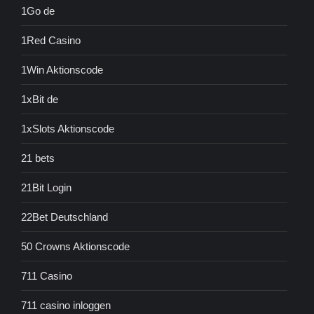
1Go de
1Red Casino
1Win Aktionscode
1xBit de
1xSlots Aktionscode
21 bets
21Bit Login
22Bet Deutschland
50 Crowns Aktionscode
711 Casino
711 casino inloggen