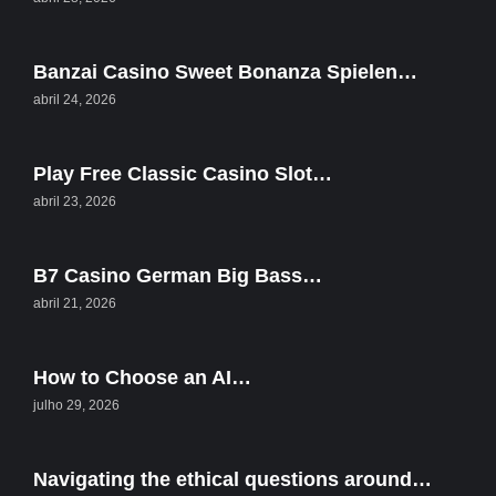
Banzai Casino Sweet Bonanza Spielen…
abril 24, 2026
Play Free Classic Casino Slot…
abril 23, 2026
B7 Casino German Big Bass…
abril 21, 2026
How to Choose an AI…
julho 29, 2026
Navigating the ethical questions around…