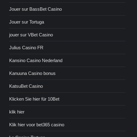
Jouer sur BassBet Casino
Jouer sur Tortuga
jouer sur VBet Casino
Julius Casino FR
Kansino Casino Nederland
Kanuuna Casino bonus
KatsuBet Casino
Klicken Sie hier für 10Bet
klik hier
Klik hier voor bet365 casino