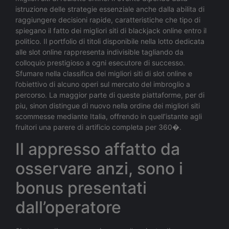
istruzione delle strategie essenziale anche dalla abilita di
raggiungere decisioni rapide, caratteristiche che tipo di
spiegano il fatto dei migliori siti di blackjack online entro il
politico. Il portfolio di titoli disponibile nella lotto dedicata
alle slot online rappresenta indivisible tagliando da
colloquio prestigioso a ogni esecutore di successo.
Sfumare nella classifica dei migliori siti di slot online e
l’obiettivo di alcuno operi sul mercato del imbroglio a
percorso. La maggior parte di queste piattaforme, per di
piu, sinon distingue di nuovo nella ordine dei migliori siti
scommesse mediante Italia, offrendo in quell’istante agli
fruitori una parere di artificio completa per 360�.
Il appresso affatto da
osservare anzi, sono i
bonus presentati
dall’operatore