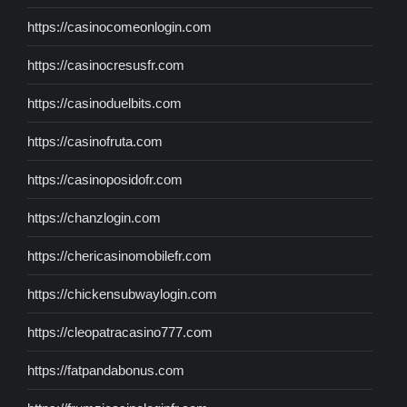
https://casinocomeonlogin.com
https://casinocresusfr.com
https://casinoduelbits.com
https://casinofruta.com
https://casinoposidofr.com
https://chanzlogin.com
https://chericasinomobilefr.com
https://chickensubwaylogin.com
https://cleopatracasino777.com
https://fatpandabonus.com