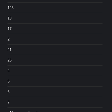
123
13
17
2
21
25
4
5
6
7