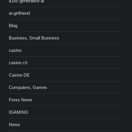
a16z generative ai
ai-girlfriend
Blog
Business, Small Business
casino
casino ch
Casino DE
Computers, Games
Forex News
IGAMING
News