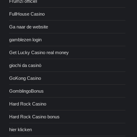
Frumzi officiel
FullHouse Casino
Ga naar de website
gamblezen login
Get Lucky Casino real money
giochi da casinò
GoKong Casino
GomblingoBonus
Hard Rock Casino
Hard Rock Casino bonus
hier klicken