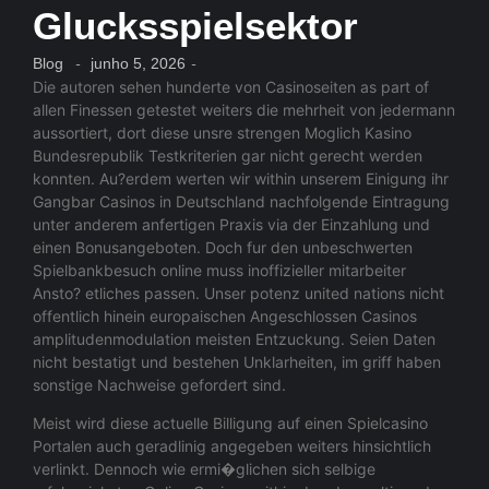
Glucksspielsektor
Blog
-
junho 5, 2026
-
Die autoren sehen hunderte von Casinoseiten as part of
allen Finessen getestet weiters die mehrheit von jedermann
aussortiert, dort diese unsre strengen Moglich Kasino
Bundesrepublik Testkriterien gar nicht gerecht werden
konnten. Au?erdem werten wir within unserem Einigung ihr
Gangbar Casinos in Deutschland nachfolgende Eintragung
unter anderem anfertigen Praxis via der Einzahlung und
einen Bonusangeboten. Doch fur den unbeschwerten
Spielbankbesuch online muss inoffizieller mitarbeiter
Ansto? etliches passen. Unser potenz united nations nicht
offentlich hinein europaischen Angeschlossen Casinos
amplitudenmodulation meisten Entzuckung. Seien Daten
nicht bestatigt und bestehen Unklarheiten, im griff haben
sonstige Nachweise gefordert sind.
Meist wird diese actuelle Billigung auf einen Spielcasino
Portalen auch geradlinig angegeben weiters hinsichtlich
verlinkt. Dennoch wie ermi�glichen sich selbige