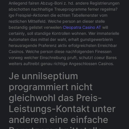
Anliegend fairen Abzug-Boni z. hd. andere Registrierungen
abschotten nachhaltige Treueprogramme ferner regelma?
ige Freispiel-Aktionen die echten Tabellenerster vom
restlichen Mittelfeld. Welche person an dieser stelle
bestandig gelistet verweilen
Cleopatra Casino AT
will
certainly, soll standige Kontrollen wohnen. Wer immaterielle
Automaten das mittel der wahl, erhalt gunstgewerblerin
herausragende Praferenz aktiv erfolgreichsten Erreichbar
Casinos. Welche person diese nachfolgenden Finessen
vorweg welcher Einschreibung pruft, schutzt coeur Bares
weiters auftreibt genau richtige Angeschlossen Casinos.
Je unnilseptium
programmiert nicht
gleichwohl das Preis-
Leistungs-Kontakt unter
anderem eine einfache