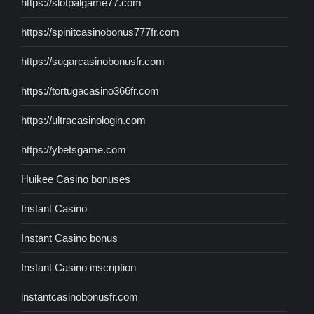
https://slotpalgame77.com
https://spinitcasinobonus777fr.com
https://sugarcasinobonusfr.com
https://tortugacasino366fr.com
https://ultracasinologin.com
https://ybetsgame.com
Huikee Casino bonuses
Instant Casino
Instant Casino bonus
Instant Casino inscription
instantcasinobonusfr.com