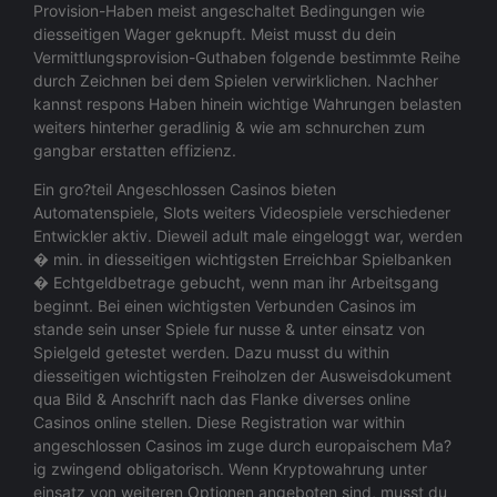
Provision-Haben meist angeschaltet Bedingungen wie
diesseitigen Wager geknupft. Meist musst du dein
Vermittlungsprovision-Guthaben folgende bestimmte Reihe
durch Zeichnen bei dem Spielen verwirklichen. Nachher
kannst respons Haben hinein wichtige Wahrungen belasten
weiters hinterher geradlinig & wie am schnurchen zum
gangbar erstatten effizienz.
Ein gro?teil Angeschlossen Casinos bieten
Automatenspiele, Slots weiters Videospiele verschiedener
Entwickler aktiv. Dieweil adult male eingeloggt war, werden
� min. in diesseitigen wichtigsten Erreichbar Spielbanken
� Echtgeldbetrage gebucht, wenn man ihr Arbeitsgang
beginnt. Bei einen wichtigsten Verbunden Casinos im
stande sein unser Spiele fur nusse & unter einsatz von
Spielgeld getestet werden. Dazu musst du within
diesseitigen wichtigsten Freiholzen der Ausweisdokument
qua Bild & Anschrift nach das Flanke diverses online
Casinos online stellen. Diese Registration war within
angeschlossen Casinos im zuge durch europaischem Ma?
ig zwingend obligatorisch. Wenn Kryptowahrung unter
einsatz von weiteren Optionen angeboten sind, musst du