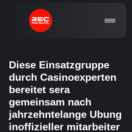
Diese Einsatzgruppe
durch Casinoexperten
bereitet sera
gemeinsam nach
jahrzehntelange Ubung
inoffizieller mitarbeiter