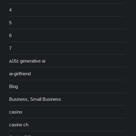
4
5
6
7
a16z generative ai
ai-girlfriend
Blog
Business, Small Business
casino
casino ch