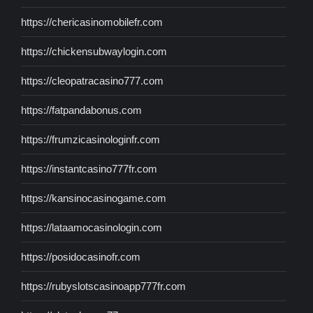
https://chericasinomobilefr.com
https://chickensubwaylogin.com
https://cleopatracasino777.com
https://fatpandabonus.com
https://frumzicasinologinfr.com
https://instantcasino777fr.com
https://kansinocasinogame.com
https://lataamocasinologin.com
https://posidocasinofr.com
https://rubyslotscasinoapp777fr.com