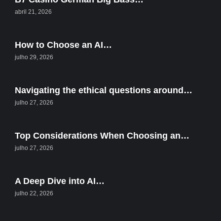
abril 21, 2026
How to Choose an AI…
julho 29, 2026
Navigating the ethical questions around…
julho 27, 2026
Top Considerations When Choosing an…
julho 27, 2026
A Deep Dive into AI…
julho 22, 2026