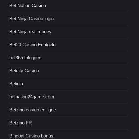
Bet Nation Casino
Bet Ninja Casino login
Bet Ninja real money
Bet20 Casino Echtgeld
bet365 Inloggen
Betcity Casino
Betinia
betnation24game.com
Betzino casino en ligne
Betzino FR
Bingoal Casino bonus