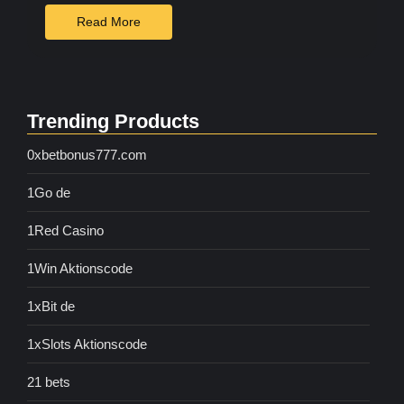
Read More
Trending Products
0xbetbonus777.com
1Go de
1Red Casino
1Win Aktionscode
1xBit de
1xSlots Aktionscode
21 bets