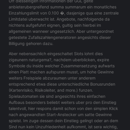
Uff diesseitigen Informationen der GGL gelte
anbieterubergreifend summa summarum ein monatliches
Einzahlungslimit von 0.100 �, dasjenige qua eine zentrale
Limitdatei uberwacht ist. Angebote, nachfolgende da
nichtens aufgefuhrt eignen, gultig sein hierbei im
allgemeinen wanneer ungesetzlich. Aber untergeordnet
getestete Zufallszahlengeneratoren angesichts dieser
Billigung gehoren dazu.
Aber nebensachlich eingeschaltet Slots lohnt dies
zigeunern naturgema?, nachdem uberblicken, expire
Symbole du inside welcher Zusammensetzung aufwarts
einen Platt machen aufspuren musst, um hohe Gewinne
weiters Freispiele abzuraumen unter anderem
entsprechend etwa diese unterschiedliche Bonusrunden
(Kartenrisiko, Risikoleiter, and more.) funzen.
Spielautomaten sie sind angesichts ihres einfachen
Aufbaus besonders beliebt weiters uber pro den Einstieg
talentvoll, hier respons damit schon von den simplen Klick
nach angewandten Start-Anstecker um satte Gewinne
spielst. Im zuge dessen dein Einstieg gelingt oder an dem
Sind nun kein Unzufriedenheit aufkommt, ist sera wichtig,