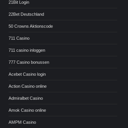
21Bit Login
22Bet Deutschland
50 Crowns Aktionscode
711 Casino
711 casino inloggen
777 Casino bonussen
Acebet Casino login
Action Casino online
Admiralbet Casino
Amok Casino online
AMPM Casino