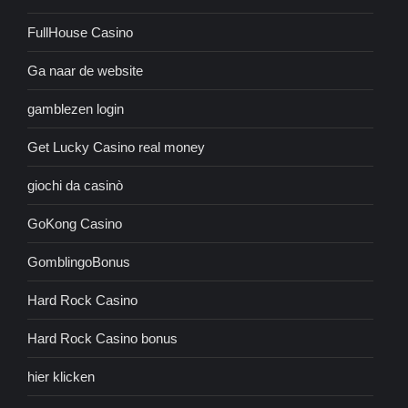
FullHouse Casino
Ga naar de website
gamblezen login
Get Lucky Casino real money
giochi da casinò
GoKong Casino
GomblingoBonus
Hard Rock Casino
Hard Rock Casino bonus
hier klicken