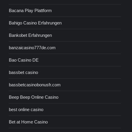
Bacana Play Plattform
Bahigo Casino Erfahrungen
Bankobet Erfahrungen
banzaicasino777de.com
Bao Casino DE
bassbet casino
bassbetcasinobonusfr.com
Beep Beep Online Casino
best online casino
Bet at Home Casino