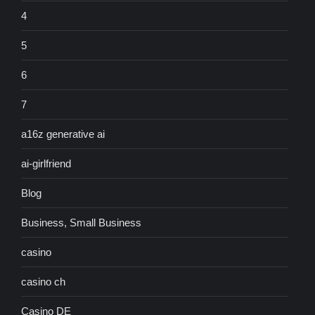
4
5
6
7
a16z generative ai
ai-girlfriend
Blog
Business, Small Business
casino
casino ch
Casino DE