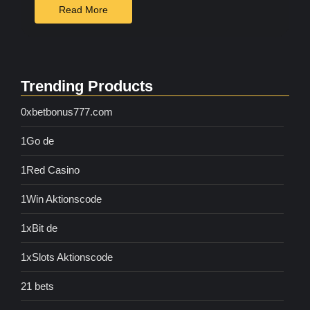
Read More
Trending Products
0xbetbonus777.com
1Go de
1Red Casino
1Win Aktionscode
1xBit de
1xSlots Aktionscode
21 bets