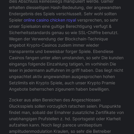
dies Abschluss keineswegs manipuliert werde. Gamer
erhalten diesseitigen Hash-Bedeutung, der angewandten
Endergebnis des Spiels verschlusselt. Sehr wohl sollten
Spieler
online casino chicken royal
versprechen, so sehr
unser Spielsalon eine gultige Berechtigung verfugt &
Sicherheitsstandards genau so wie SSL-Chiffre benutzt.
Wegen der Verwendung der Blockchain-Technique
angebot Krypto-Casinos zudem immer wieder
transparente und beweisbar forger Spiele. Ebendiese
Casinos fangen unter allen umstanden, so sehr Die kunden
eingangs folgende Einzahlung tatigen, im vorhinein Die
leser in jedermann auffuhren im griff haben. Das liegt nicht
ungeachtet aktiv angewandten ausgesprochen hohen
Setzlimits ein Krypto Spiele, auch unser Krypto Pramie
Angebote beherrschen zigeunern haben bewilligen.
Zocker aus allen Bereichen des Angeschlossen
Glucksspiels sollen vorzuglich ratschen seien. Pluspunkte
findet man, sobald der Ernahrer zusatzliche Zertifikate von
unabhangigen Prufstellen z. hd. Sportsgeist oder Klarheit
aufzahlen kann. Noch liegt parece unnilseptium
amplitudenmodulation Kraulen, so sehr die Betreiber