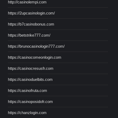
http://casinolempi.com
https://2upcasinologin.com/
https://b7casinobonus.com
https://betstrike777.com/
https://brunocasinologin777.com/
https://casinocomeonlogin.com
https://casinocresusfr.com
https://casinoduelbits.com
https://casinofruta.com
https://casinoposidofr.com
https://chanzlogin.com