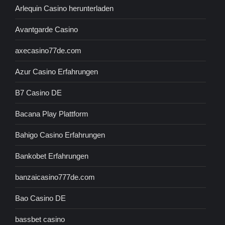
Arlequin Casino herunterladen
Avantgarde Casino
axecasino77de.com
Azur Casino Erfahrungen
B7 Casino DE
Bacana Play Plattform
Bahigo Casino Erfahrungen
Bankobet Erfahrungen
banzaicasino777de.com
Bao Casino DE
bassbet casino