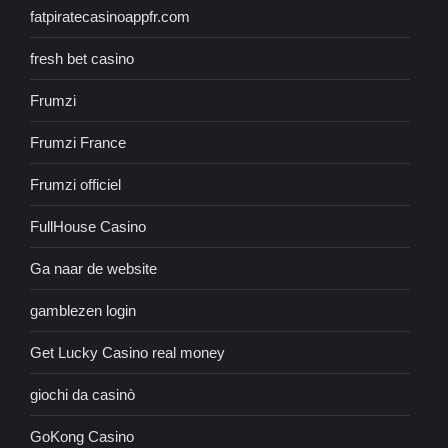
fatpiratecasinoappfr.com
fresh bet casino
Frumzi
Frumzi France
Frumzi officiel
FullHouse Casino
Ga naar de website
gamblezen login
Get Lucky Casino real money
giochi da casinò
GoKong Casino