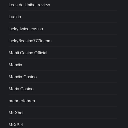
Lees de Unibet review
Luckio
lucky twice casino
lucky8casino777fr.com
Mahti Casino Official
Mandix
Mandix Casino
Maria Casino
mehr erfahren
Mr Xbet
MrXBet