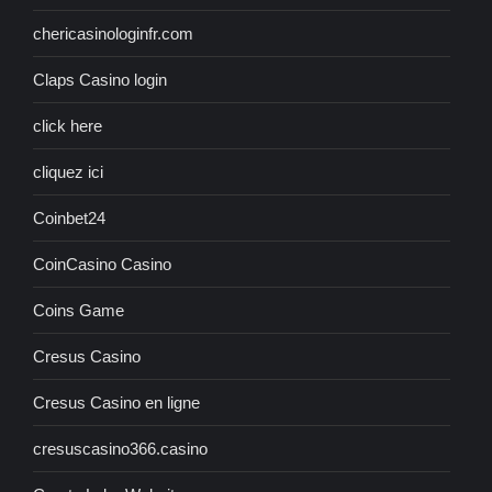
chericasinologinfr.com
Claps Casino login
click here
cliquez ici
Coinbet24
CoinCasino Casino
Coins Game
Cresus Casino
Cresus Casino en ligne
cresuscasino366.casino