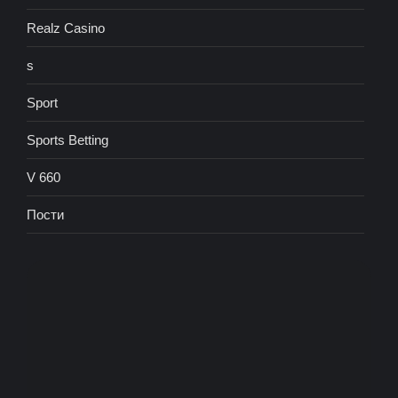
Realz Casino
s
Sport
Sports Betting
V 660
Пости