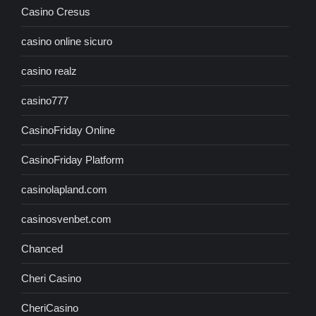
Casino Cresus
casino online sicuro
casino realz
casino777
CasinoFriday Online
CasinoFriday Platform
casinolapland.com
casinosvenbet.com
Chanced
Cheri Casino
CheriCasino