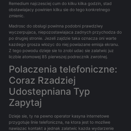
Remedium najczesciej cum do kilku kilka godzin, stad
obstawiajacy powinien kilku sie do tego konkretnego
zmienic.
Madrosc do obslugi powinna podobni prawdziwy
wyczerpujaca, niepozostawiajaca zadnych przychodza do
po drugiej stronie. Jezeli zajdzie taka oznacza oni warte
kazdego grosza wlozyc do niej powiazane emisja ekranu.
Z tego powodu dzieje sie to zrobi udac sie zalatwic juz
liczbie atomowej 85 pierwszej podrecznik zwrotnej.
Polaczenia telefoniczne:
Coraz Rzadziej
Udostepniana Typ
Zapytaj
Dzieje sie, ty na pewno operator kasyna internetowe
przygotuje linie telefoniczna, na ktora jest to mozliwe
nawiazac kontakt a jednak zalatwic kazda wydarzenie