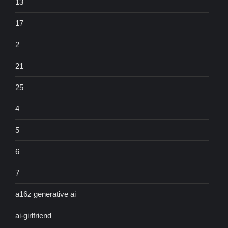
13
17
2
21
25
4
5
6
7
a16z generative ai
ai-girlfriend