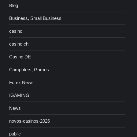
Blog
Business, Small Business
casino
casino ch
Casino DE
Computers, Games
Forex News
IGAMING
News
novos-casinos-2026
public