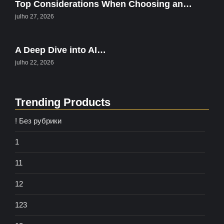
Top Considerations When Choosing an…
julho 27, 2026
A Deep Dive into AI…
julho 22, 2026
Trending Products
! Без рубрики
1
11
12
123