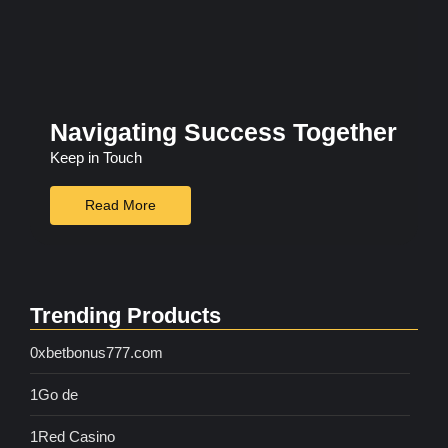
Navigating Success Together
Keep in Touch
Read More
Trending Products
0xbetbonus777.com
1Go de
1Red Casino