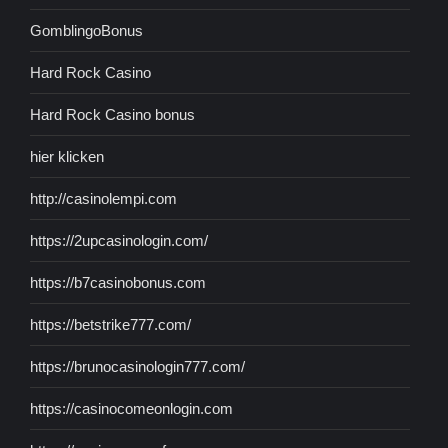
GomblingoBonus
Hard Rock Casino
Hard Rock Casino bonus
hier klicken
http://casinolempi.com
https://2upcasinologin.com/
https://b7casinobonus.com
https://betstrike777.com/
https://brunocasinologin777.com/
https://casinocomeonlogin.com