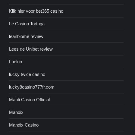
Klik hier voor bet365 casino
Le Casino Tortuga
leanbiome review
Lees de Unibet review
Luckio
lucky twice casino
lucky8casino777fr.com
Mahti Casino Official
Mandix
Mandix Casino