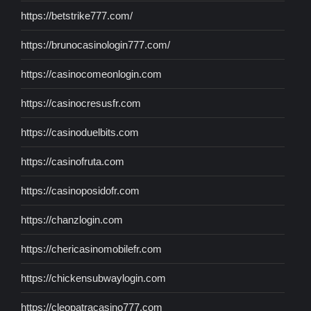
https://betstrike777.com/
https://brunocasinologin777.com/
https://casinocomeonlogin.com
https://casinocresusfr.com
https://casinoduelbits.com
https://casinofruta.com
https://casinoposidofr.com
https://chanzlogin.com
https://chericasinomobilefr.com
https://chickensubwaylogin.com
https://cleopatracasino777.com