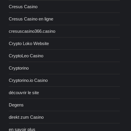
Cresus Casino
Cresus Casino en ligne
cresuscasino366.casino
Crypto Loko Website
CryptoLeo Casino
Cryptorino
Cryptorino.io Casino
découvrir le site
Degens
direkt zum Casino
en savoir plus