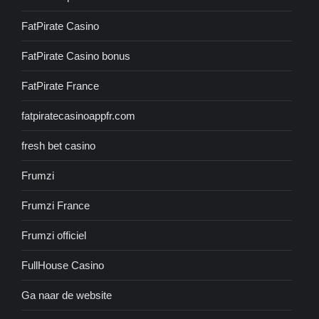
FatPirate Casino
FatPirate Casino bonus
FatPirate France
fatpiratecasinoappfr.com
fresh bet casino
Frumzi
Frumzi France
Frumzi officiel
FullHouse Casino
Ga naar de website