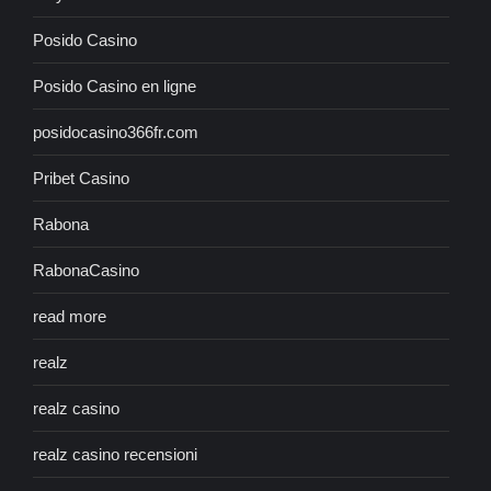
Posido Casino
Posido Casino en ligne
posidocasino366fr.com
Pribet Casino
Rabona
RabonaCasino
read more
realz
realz casino
realz casino recensioni