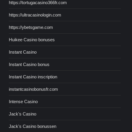
https://tortugacasino366fr.com
https://ultracasinologin.com
https://ybetsgame.com
Huikee Casino bonuses
Instant Casino
Instant Casino bonus
Instant Casino inscription
instantcasinobonusfr.com
Intense Casino
Jack's Casino
Jack's Casino bonussen