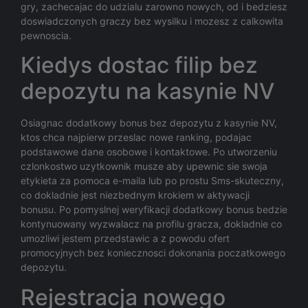
gry, zachecajac do udzialu zarowno nowych, od i bedziesz
doswiadczonych graczy bez wysilku i mozesz z calkowita
pewnoscia.
Kiedys dostac filip bez
depozytu na kasynie NV
Osiagnac dodatkowy bonus bez depozytu z kasynie NV,
ktos chca najpierw przeslac nowe ranking, podajac
podstawowe dane osobowe i kontaktowe. Po utworzeniu
czlonkostwo uzytkownik musze aby upewnic sie swoja
etykieta za pomoca e-maila lub po prostu Sms-skuteczny,
co dokladnie jest niezbednym krokiem w aktywacji
bonusu. Po pomyslnej weryfikacji dodatkowy bonus bedzie
kontynuowany wyzwalacz na profilu gracza, dokladnie co
umozliwi jestem przedstawic a z powodu ofert
promocyjnych bez koniecznosci dokonania poczatkowego
depozytu.
Rejestracja nowego