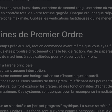
72 heures, vous jouez dans une arène de second rang, une arène où vot
s en contrôle total de votre fortune gagnée. Chaque clic, chaque dé
 vélocité maximale. Oubliez les vérifications fastidieuses qui ne mènen
ines de Premier Ordre
 temps précieux. Ici, l’action commence avant même que vous ayez fin
ous êtes propulsé directement dans le feu de l’action. Pas de papera
tres de machines à sous calibrées pour exploser vos bankrolls.
 à l’arène principale.
eu sans aucune interruption.
tourne comme une horloge suisse sur n’importe quel appareil.
ions tièdes. Nous parlons de titres premium affichant des pourcent
eurs) qui font exploser les tirages, et des fonctionnalités d’achat d
ns maximum. Ces systèmes sont conçus pour la récompense immédiat
 un slot doté d’un jackpot progressif mythique. La sueur se mêle à l
ycles lunaires – les fonds sont sur votre compte personnel. C’est la d