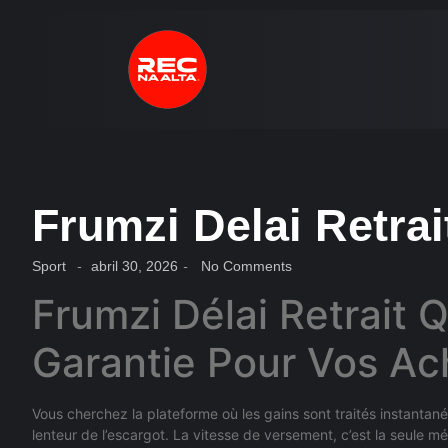
Frumzi Delai Retrai
Sport
-
abril 30, 2026
-
No Comments
Frumzi Délai Retrait 
Garantie Pour Vos Ac
Vous cherchez la plateforme où les gains sont traités instantané
lenteur de l’escargot. La vitesse de versement, c’est la seule