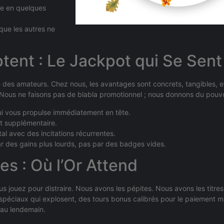
che en quelques
que les autres ne
nt : Le Jackpot qui Se Sent
des amateurs. Chez nous, les avantages sont concrets, tangibles, e
Nous ne faisons pas de blabla promotionnel ; nous donnons du pouvoi
ui vous propulse immédiatement en tête.
rt supplémentaire.
al avec des incitations récurrentes.
ar des gains plus lourds, pas par des badges vides.
s : Où l’Or Attend
s jouez pour distraire. Nous avons les pépites. Nous avons les titres
spéciaux qui explosent, des tours bonus calibrés pour le paiement ma
 au lendemain.