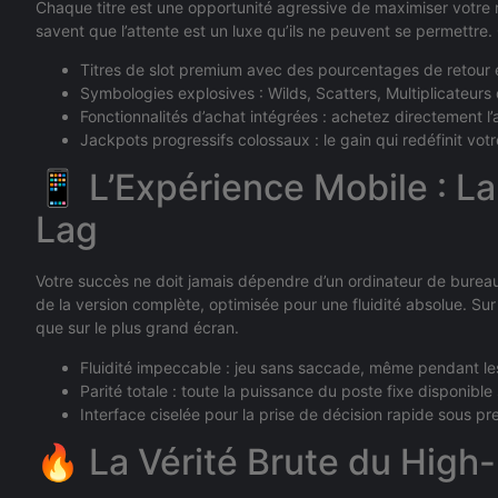
Chaque titre est une opportunité agressive de maximiser votre re
savent que l’attente est un luxe qu’ils ne peuvent se permettre
Titres de slot premium avec des pourcentages de retour 
Symbologies explosives : Wilds, Scatters, Multiplicateurs q
Fonctionnalités d’achat intégrées : achetez directement l’
Jackpots progressifs colossaux : le gain qui redéfinit vot
📱 L’Expérience Mobile : L
Lag
Votre succès ne doit jamais dépendre d’un ordinateur de bureau c
de la version complète, optimisée pour une fluidité absolue. Sur
que sur le plus grand écran.
Fluidité impeccable : jeu sans saccade, même pendant les 
Parité totale : toute la puissance du poste fixe disponibl
Interface ciselée pour la prise de décision rapide sous pr
🔥 La Vérité Brute du High-