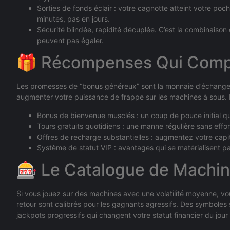
Sorties de fonds éclair : votre cagnotte atteint votre po
minutes, pas en jours.
Sécurité blindée, rapidité décuplée. C’est la combinaison 
peuvent pas égaler.
🎁 Récompenses Qui Compte
Les promesses de “bonus généreux” sont la monnaie d’échange 
augmenter votre puissance de frappe sur les machines à sous. 
Bonus de bienvenue musclés : un coup de pouce initial q
Tours gratuits quotidiens : une manne régulière sans effo
Offres de recharge substantielles : augmentez votre capit
Système de statut VIP : avantages qui se matérialisent p
🎰 Le Catalogue de Machine
Si vous jouez sur des machines avec une volatilité moyenne, vou
retour sont calibrés pour les gagnants agressifs. Des symboles 
jackpots progressifs qui changent votre statut financier du jour