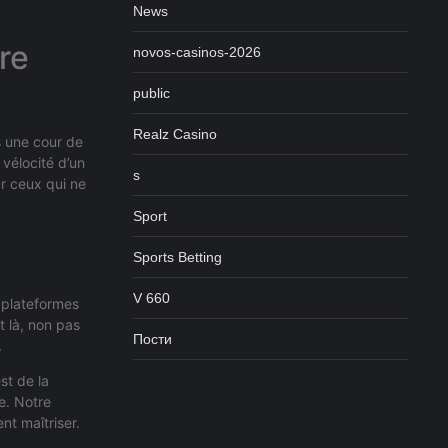
News
re
novos-casinos-2026
public
Realz Casino
s une cour de
 vélocité d’un
s
ur ceux qui ne
Sport
Sports Betting
V 660
s plateformes
t là, non pas
Пости
.
st de la
e. Notre
nt maîtriser.