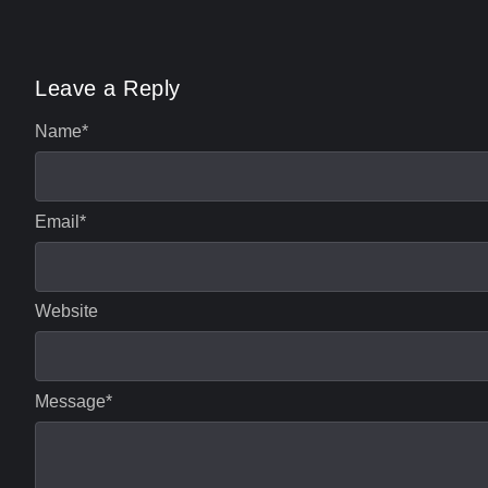
Leave a Reply
Name
*
Email
*
Website
Message
*