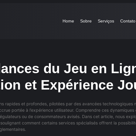
Home
Sobre
Serviços
Contato
ances du Jeu en Lign
tion et Expérience Jo
ons rapides et profondes, pilotées par des avancées technologiques 
ccrue portée à l’expérience utilisateur. Comprendre ces dynamiques 
régulateurs ou de consommateurs avisés. Dans cet article, nous expl
soulignant comment certains services spécialisés offrent la possibili
églementaires.