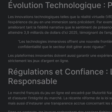
Évolution Technologique : 
Les innovations technologiques telles que la réalité virtuelle (VR)
l’expérience de jeu en une immersion sans précédent. Par exem
améliorant tant la fidélité narrative que le sentiment de présen
atteindre
3,9 milliards de dollars
d’ici 2025, témoignant de l’am
“Les technologies immersives offrent une nouvelle frontièr
confidentialité que le secteur doit gérer avec rigueur.”
Les plateformes innovantes doivent aussi garantir une expérienc
strictement les jeux d’argent en ligne.
Régulations et Confiance :
Responsable
Le marché français du jeu en ligne est encadré par l’Autorité Na
et d’assurer l’intégrité du marché. La récente réforme de la loi 
mais aussi d’instaurer une transparence accrue concernant les 
Dans ce contexte, les joueurs recherchent des services fiables 