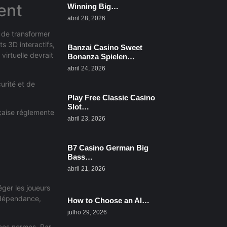
ent
Winning Big…
abril 28, 2026
is de transformer
 3D interactifs,
Banzai Casino Sweet
virtuelle devrait
Bonanza Spielen…
abril 24, 2026
urité et de
Play Free Classic Casino
Slot…
nçaise réglemente
abril 23, 2026
B7 Casino German Big
Bass…
abril 21, 2026
éger les joueurs
a dépendance,
How to Choose an AI…
julho 29, 2026
 ces normes. Par