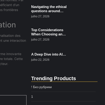
éficiant d’un
Navigating the ethical
s frontières
questions around…
julho 27, 2026
ation
Top Considerations
When Choosing an…
nalisation des
julho 27, 2026
nt une interaction
orme innovante
A Deep Dive into AI…
e totale. Cette
julho 22, 2026
cteur.
Trending Products
! Без рубрики
1