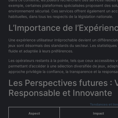
exemple, certaines plateformes spécialisées proposent des solut
environnement sécurisé. Ces services offrent également un accès
habituelles, dans tous les respects de la législation nationale.
L’Importance de l’Expérienc
Une expérience utilisateur irréprochable devient un différenciateu
jeux sont désormais des standards du secteur. Les statistiques m
fluide et adaptée à leurs préférences.
Les opérateurs restants à la pointe, tels que ceux accessibles
permettant d’accéder à une sélection diversifiée de jeux, adapté
approche privilégie la confiance, la transparence et la respon
Les Perspectives futures :
Responsable et Innovante
Tendances et Inn
Aspect
Impact