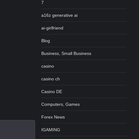
7
a16z generative ai
ai-girlfriend
Blog
Business, Small Business
casino
casino ch
Casino DE
Computers, Games
Forex News
IGAMING