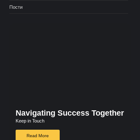
Пости
Navigating Success Together
Keep in Touch
Read More