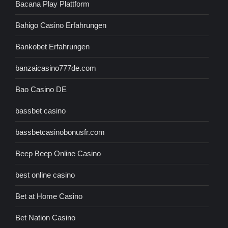
Bacana Play Plattform
Bahigo Casino Erfahrungen
Bankobet Erfahrungen
banzaicasino777de.com
Bao Casino DE
bassbet casino
bassbetcasinobonusfr.com
Beep Beep Online Casino
best online casino
Bet at Home Casino
Bet Nation Casino