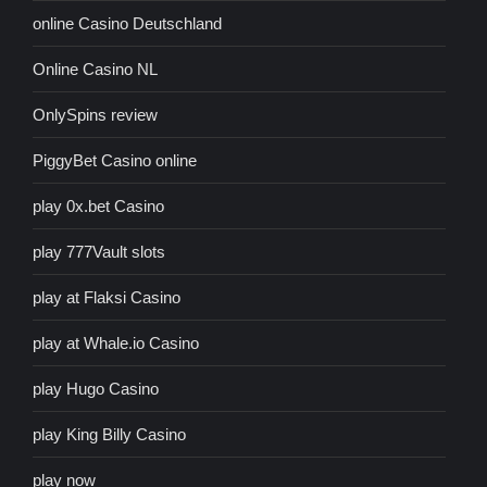
online Casino Deutschland
Online Casino NL
OnlySpins review
PiggyBet Casino online
play 0x.bet Casino
play 777Vault slots
play at Flaksi Casino
play at Whale.io Casino
play Hugo Casino
play King Billy Casino
play now