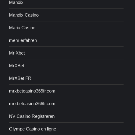
Mandix
Mandix Casino
Maria Casino
mehr erfahren
Mr Xbet
MrXBet
MrXBet FR
mrxbetcasino365fr.com
mrxbetcasino366fr.com
NV Casino Registreren
Olympe Casino en ligne