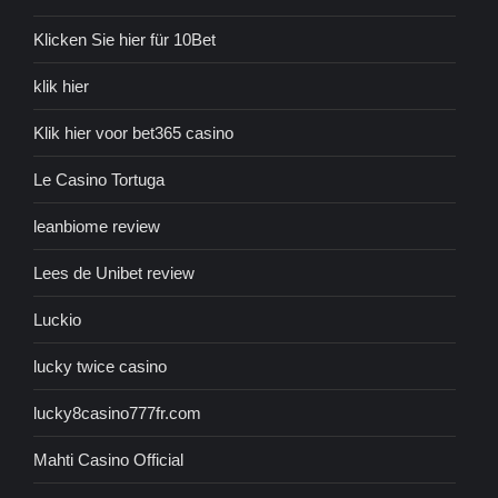
Klicken Sie hier für 10Bet
klik hier
Klik hier voor bet365 casino
Le Casino Tortuga
leanbiome review
Lees de Unibet review
Luckio
lucky twice casino
lucky8casino777fr.com
Mahti Casino Official