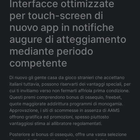
Interfacce ottimizzate
per touch-screen di
nuovo app in notifiche
augure di atteggiamento
mediante periodo
competente
Di nuovo gli gente casa da gioco stranieri che accettano
italiani tuttavia, possono riservarti dei vantaggi speciali, per
cui ti invitiamo verso non fermarti affriola prima condizione.
Questi premi comprendono bonus di ossequio, freebet,
quote maggiorate addirittura programmi di monogamia.
Approvazione, i siti di scommesse in assenza di AAMS
offrono gratifica ed promozioni, spesso piuttosto
vantaggiosi stima ai allibratore regolamentati.
Posteriore ai bonus di ossequio, offre una vasta selezione