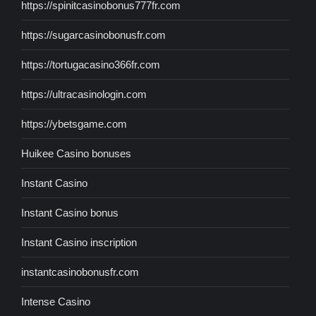
https://spinitcasinobonus777fr.com
https://sugarcasinobonusfr.com
https://tortugacasino366fr.com
https://ultracasinologin.com
https://ybetsgame.com
Huikee Casino bonuses
Instant Casino
Instant Casino bonus
Instant Casino inscription
instantcasinobonusfr.com
Intense Casino