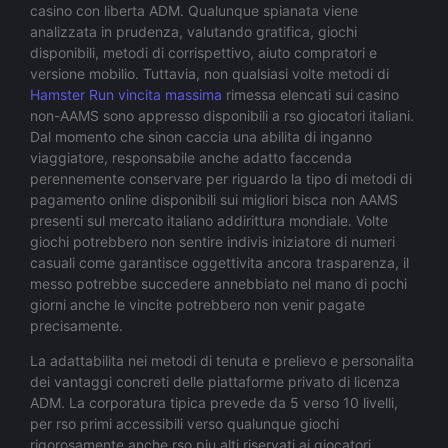
casino con liberta ADM. Qualunque spianata viene
analizzata in prudenza, valutando gratifica, giochi
disponibili, metodi di corrispettivo, aiuto compratori e
versione mobilio. Tuttavia, non qualsiasi volte metodi di
Hamster Run vincita massima
rimessa elencati sui casino
non-AAMS sono appresso disponibili a rso giocatori italiani.
Dal momento che sinon caccia una abilita di inganno
viaggiatore, responsabile anche adatto faccenda
perennemente conservare per riguardo la tipo di metodi di
pagamento online disponibili sui migliori bisca non AAMS
presenti sul mercato italiano addirittura mondiale. Volte
giochi potrebbero non sentire indivis iniziatore di numeri
casuali come garantisce oggettivita ancora trasparenza, il
messo potrebbe succedere annebbiato nel mano di pochi
giorni anche le vincite potrebbero non venir pagate
precisamente.
La adattabilita nei metodi di tenuta e prelievo e personalita
dei vantaggi concreti delle piattaforme privato di licenza
ADM. La corporatura tipica prevede da 5 verso 10 livelli,
per rso primi accessibili verso qualunque giochi
rigorosamente anche rso piu alti riservati ai giocatori