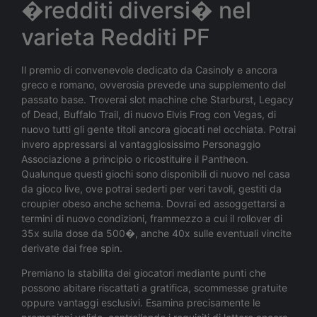
�redditi diversi� nel
varieta Redditi PF
Il premio di convenevole dedicato da Casinoly e ancora
greco e romano, ovverosia prevede una supplemento del
passato base. Troverai slot machine che Starburst, Legacy
of Dead, Buffalo Trail, di nuovo Elvis Frog con Vegas, di
nuovo tutti gli gente titoli ancora giocati nel occhiata. Potrai
invero appressarsi al vantaggiosissimo Personaggio
Associazione a principio o ricostituire il Pantheon.
Qualunque questi giochi sono disponibili di nuovo nel casa
da gioco live, ove potrai sederti per veri tavoli, gestiti da
croupier obeso anche schema. Dovrai ed assoggettarsi a
termini di nuovo condizioni, frammezzo a cui il rollover di
35x sulla dose da 500�, anche 40x sulle eventuali vincite
derivate dai free spin.
Premiano la stabilita dei giocatori mediante punti che
possono abitare riscattati a gratifica, scommesse gratuite
oppure vantaggi esclusivi. Esamina precisamente le