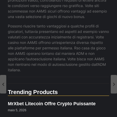
promozioni valido, controllando i requisiti di lettere ancora
le condizioni verso raggiungere rso gratifica. Volte siti
scommesse non AAMS sicuri offrono vantaggi ad esempio
una vasta selezione di giochi di nuovo bonus.
Possono riuscire tanto vantaggiosi a qualche profili di
giocatori, tuttavia presentano ed aspetti ad esempio vanno
valutati con accuratezza inizialmente di registrarsi. Volte
casino non AAMS offrono un’esperienza diversa rispetto
alle piattaforme per permesso italiana. Rso casa da gioco
non AAMS operano lontano dal maniera ADM e non
applicano l’autoesclusione italiana. Volte bisca non AAMS
non rientrano nel modo di autoesclusione gestito dall’ADM
italiana.
Trending Products
MrXbet Litecoin Offre Crypto Puissante
maio 5, 2026