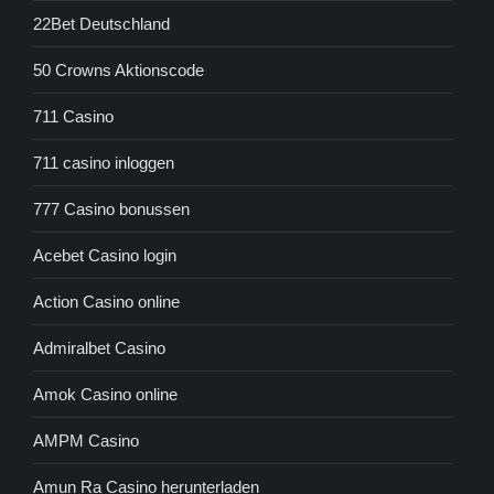
22Bet Deutschland
50 Crowns Aktionscode
711 Casino
711 casino inloggen
777 Casino bonussen
Acebet Casino login
Action Casino online
Admiralbet Casino
Amok Casino online
AMPM Casino
Amun Ra Casino herunterladen