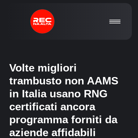
Volte migliori
trambusto non AAMS
in Italia usano RNG
certificati ancora
programma forniti da
aziende affidabili