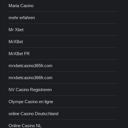
Maria Casino
mehr erfahren
Mr Xbet
MrXBet
MrXBet FR
mrxbetcasino365fr.com
mrxbetcasino366fr.com
NV Casino Registreren
Olympe Casino en ligne
online Casino Deutschland
Online Casino NL