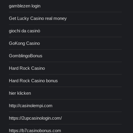
gamblezen login
Get Lucky Casino real money
giochi da casinò
GoKong Casino
GomblingoBonus
Hard Rock Casino
Hard Rock Casino bonus
hier klicken
http://casinolempi.com
https://2upcasinologin.com/
https://b7casinobonus.com