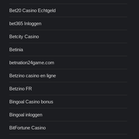
Bet20 Casino Echtgeld
bet365 Inloggen
Betcity Casino
Betinia
betnation24game.com
Betzino casino en ligne
Betzino FR
Bingoal Casino bonus
Bingoal inloggen
BitFortune Casino