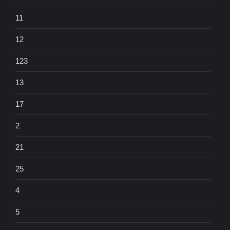
11
12
123
13
17
2
21
25
4
5