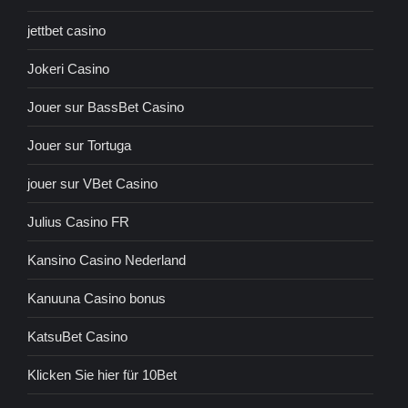
jettbet casino
Jokeri Casino
Jouer sur BassBet Casino
Jouer sur Tortuga
jouer sur VBet Casino
Julius Casino FR
Kansino Casino Nederland
Kanuuna Casino bonus
KatsuBet Casino
Klicken Sie hier für 10Bet