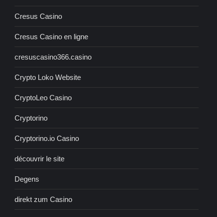
Cresus Casino
Cresus Casino en ligne
cresuscasino366.casino
Crypto Loko Website
CryptoLeo Casino
Cryptorino
Cryptorino.io Casino
découvrir le site
Degens
direkt zum Casino