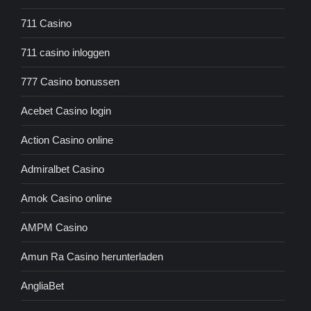
711 Casino
711 casino inloggen
777 Casino bonussen
Acebet Casino login
Action Casino online
Admiralbet Casino
Amok Casino online
AMPM Casino
Amun Ra Casino herunterladen
AngliaBet