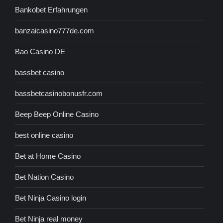
Bankobet Erfahrungen
banzaicasino777de.com
Bao Casino DE
bassbet casino
bassbetcasinobonusfr.com
Beep Beep Online Casino
best online casino
Bet at Home Casino
Bet Nation Casino
Bet Ninja Casino login
Bet Ninja real money