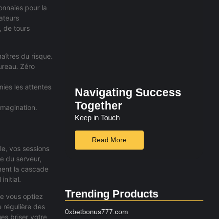
onnaies pour la
ateurs
, de tours
îtres du risque.
ureau. Zéro
nies les attentes
Navigating Success
Together
imagination.
Keep in Touch
Read More
le, vos sessions
e du serveur,
inent la cascade
nitial.
Trending Products
ue vous optiez
 régulière des
0xbetbonus777.com
ues briser votre