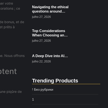
ser votre
Navigating the ethical
orations ; ce
questions around…
julho 27, 2026
 de bonus, et de
et prêts à
Top Considerations
When Choosing an…
julho 27, 2026
me. Nous offrons
A Deep Dive into AI…
julho 22, 2026
ptent
Trending Products
! Без рубрики
 une piqûre de
1