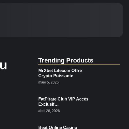
Trending Products
eu
MrXbet Litecoin Offre
Crypto Puissante
maio 5, 2026
FatPirate Club VIP Accès
Exclusif…
abril 28, 2026
Beat Online Casino