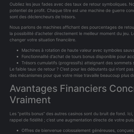
Oubliez les jeux fades avec des taux de retour symboliques. No
potentiel de profit. Chaque titre est une machine de guerre co
sont des déclencheurs de trésors.
Nous parlons de machines affichant des pourcentages de retour 
la possibilité d’acheter directement le meilleur moment du jeu. Les
changer votre situation financière.
Machines à rotation de haute valeur avec symboles sauvag
Fonctionnalité d’achat de tours bonus disponible pour acc
Trésors cumulatifs (progressifs) atteignant des sommets 
Le faible taux de retour ? C’est pour les débutants qui n’ont p
des mécanismes pour que votre mise travaille beaucoup plus d
Avantages Financiers Con
Vraiment
Les “petits bonus” des autres casinos sont du bruit de fond. Ic
rappel de fidélité ; c’est une augmentation directe de votre pui
Offres de bienvenue colossalement généreuses, conçues 