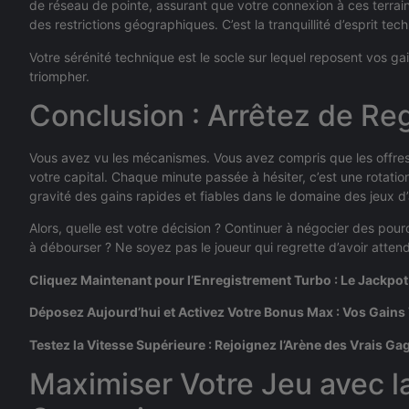
de réseau de pointe, assurant que votre connexion à ces terrai
des restrictions géographiques. C’est la tranquillité d’esprit t
Votre sérénité technique est le socle sur lequel reposent vos 
triompher.
Conclusion : Arrêtez de R
Vous avez vu les mécanismes. Vous avez compris que les offres 
votre capital. Chaque minute passée à hésiter, c’est une rotati
gravité des gains rapides et fiables dans le domaine des jeux d’
Alors, quelle est votre décision ? Continuer à négocier des pourc
à débourser ? Ne soyez pas le joueur qui regrette d’avoir attend
Cliquez Maintenant pour l’Enregistrement Turbo : Le Jackpot
Déposez Aujourd’hui et Activez Votre Bonus Max : Vos Gains
Testez la Vitesse Supérieure : Rejoignez l’Arène des Vrais 
Maximiser Votre Jeu avec la