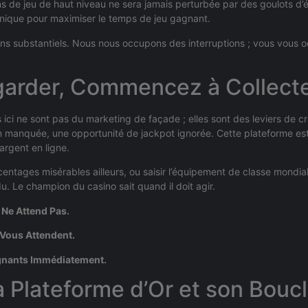
ns de jeu de haut niveau ne sera jamais perturbée par des goulots d
echnique pour maximiser le temps de jeu gagnant.
gains substantiels. Nous nous occupons des interruptions ; vous vous
egarder, Commencez à Collect
ici ne sont pas du marketing de façade ; elles sont des leviers de c
on manquée, une opportunité de jackpot ignorée. Cette plateforme est
argent en ligne.
entages misérables ailleurs, ou saisir l’équipement de classe mondiale
u. Le champion du casino sait quand il doit agir.
 Ne Attend Pas.
 Vous Attendent.
Gagnants Immédiatement.
 Plateforme d’Or et son Boucl