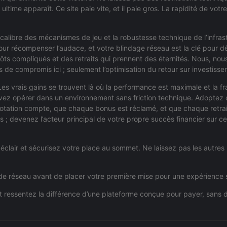
ltime apparaît. Ce site paie vite, et il paie gros. La rapidité de votre
e calibre des mécanismes de jeu et la robustesse technique de l’infras
r récompenser l’audace, et votre blindage réseau est la clé pour dé
ôts compliqués et des retraits qui prennent des éternités. Nous, nous
pas de compromis ici ; seulement l’optimisation du retour sur investiss
s vrais gains se trouvent là où la performance est maximale et la fr
devez opérer dans un environnement sans friction technique. Adoptez 
 rotation compte, que chaque bonus est réclamé, et que chaque retrait
; devenez l’acteur principal de votre propre succès financier sur ce 
n éclair et sécurisez votre place au sommet. Ne laissez pas les autres
e réseau avant de placer votre première mise pour une expérience sa
ressentez la différence d’une plateforme conçue pour payer, sans dé