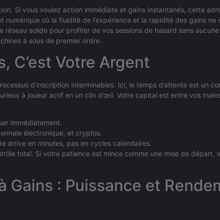
ion. Si vous voulez action immédiate et gains instantanés, cette adr
t numérique où la fluidité de l’expérience et la rapidité des gains ne
e réseau solide pour profiter de vos sessions de hasard sans aucune 
achines à sous de premier ordre.
, C’est Votre Argent
essus d’inscription interminables. Ici, le temps d’attente est un c
eux à joueur actif en un clin d’œil. Votre capital est entre vos ma
ouer immédiatement.
nnaie électronique, et cryptos.
ire arrive en minutes, pas en cycles calendaires.
trôle total. Si votre patience est mince comme une mise de départ, 
à Gains : Puissance et Rende