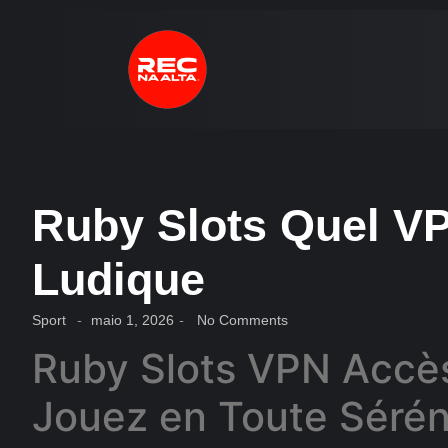
Ruby Slots Quel V
Ludique
Sport
-
maio 1, 2026
-
No Comments
Ruby Slots VPN Accè
Jouez en Toute Sérén