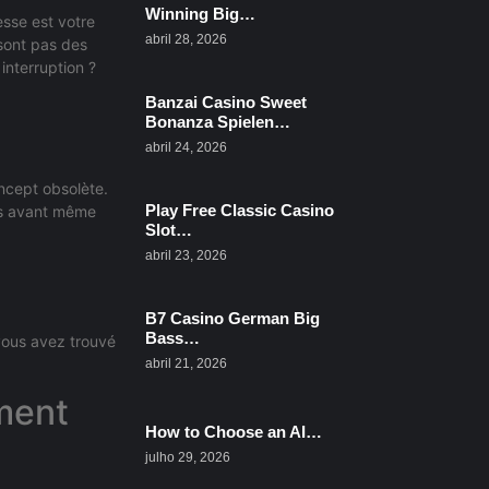
Winning Big…
esse est votre
abril 28, 2026
 sont pas des
interruption ?
Banzai Casino Sweet
Bonanza Spielen…
abril 24, 2026
oncept obsolète.
Play Free Classic Casino
ins avant même
Slot…
abril 23, 2026
B7 Casino German Big
Bass…
vous avez trouvé
abril 21, 2026
ment
How to Choose an AI…
julho 29, 2026