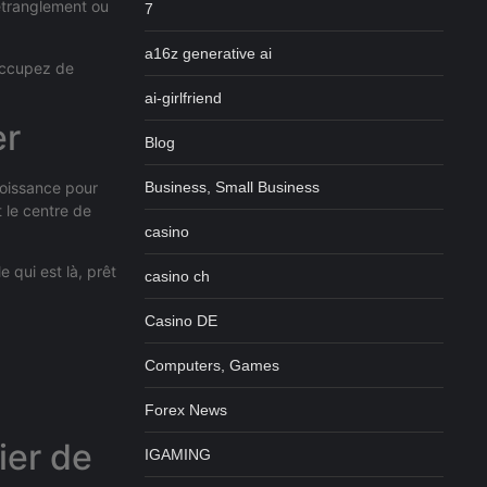
’étranglement ou
7
a16z generative ai
 occupez de
ai-girlfriend
er
Blog
Business, Small Business
roissance pour
 le centre de
casino
 qui est là, prêt
casino ch
Casino DE
Computers, Games
Forex News
ier de
IGAMING