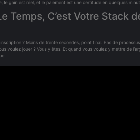
e, le gain est réel, et le paiement est une certitude en quelques minu
Le Temps, C’est Votre Stack d
 inscription ? Moins de trente secondes, point final. Pas de processus
Vous voulez jouer ? Vous y êtes. Et quand vous voulez y mettre de l’ar
ue.