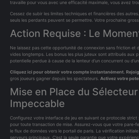
travaille pour vous avec une efficacité maximale, vous avez tro
Cessez de subir les limites techniques et financières des autres
seuls les perdants peuvent se permettre. Votre prochaine grosse
Action Requise : Le Moment
Ne laissez pas cette opportunité de connexion sans friction et d
vides longtemps. Les bonus les plus juteux sont attribués aux 
potentielle perdue à cause de la lenteur d’un concurrent ou d’un
Cliquez ici pour obtenir votre compte instantanément.
Rejoig
gros joueurs gagner depuis les spectateurs.
Activez votre pote
Mise en Place du Sélecteur 
Impeccable
Configurez votre interface de jeu en suivant ce protocole stric
pour toute transaction de mise. Assurez-vous que votre pare-feu 
le flux de données vers le portail de paris. La vérification initi
serveurs principaux. C’est la seule garantie que votre expérienc