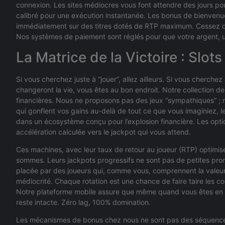
connexion. Les sites médiocres vous font attendre des jours pour
calibré pour une exécution instantanée. Les bonus de bienvenue
immédiatement sur des titres dotés de RTP maximum. Cessez de 
Nos systèmes de paiement sont réglés pour que votre argent, un
La Matrice de la Victoire : Slo
Si vous cherchez juste à “jouer”, allez ailleurs. Si vous cherche
changeront la vie, vous êtes au bon endroit. Notre collection de
financières. Nous ne proposons pas des jeux “sympathiques” ; 
qui gonflent vos gains au-delà de tout ce que vous imaginiez, l
dans un écosystème conçu pour l’explosion financière. Les optio
accélération calculée vers le jackpot qui vous attend.
Ces machines, avec leur taux de retour au joueur (RTP) optimisé,
sommes. Leurs jackpots progressifs ne sont pas de petites prom
placée par des joueurs qui, comme vous, comprennent la valeur 
médiocrité. Chaque rotation est une chance de faire taire les c
Notre plateforme mobile assure que même quand vous êtes en 
reste intacte. Zéro lag, 100% domination.
Les mécanismes de bonus chez nous ne sont pas des séquences