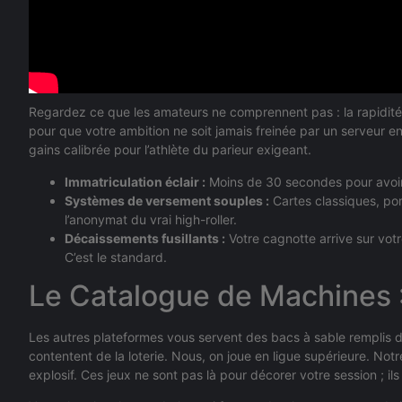
Regardez ce que les amateurs ne comprennent pas : la rapidité 
pour que votre ambition ne soit jamais freinée par un serveur e
gains calibrée pour l’athlète du parieur exigeant.
Immatriculation éclair :
Moins de 30 secondes pour avoir l
Systèmes de versement souples :
Cartes classiques, por
l’anonymat du vrai high-roller.
Décaissements fusillants :
Votre cagnotte arrive sur vo
C’est le standard.
Le Catalogue de Machines :
Les autres plateformes vous servent des bacs à sable remplis d
contentent de la loterie. Nous, on joue en ligue supérieure. Notr
explosif. Ces jeux ne sont pas là pour décorer votre session ; il