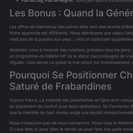
Pas de Lag, Pas de Regret :
Votre jeu répond instantaném
Les Bonus : Quand la Génér
Les offres de bienvenue des autres sites sont des leurres brill
Notre approche est différente. Nous distribuons une valeur tang
n’est pas de la poudre aux yeux ; c’est un carburant supplémen
Attendez-vous à recevoir des rotations gratuites tous les jours
un programme de fidélité VIP où le statut s’accompagne de vrai
régulier, vous savez ce qu’est le vrai retour sur investissement
Pourquoi Se Positionner Ch
Saturé de Frabandines
Soyons francs. La majorité des plateformes en ligne sont conçue
du placement de confort pour leurs opérateurs. Se Connecter Wi
que la clientèle de haut niveau exige une équité transactionnelle to
Nous n’essayons pas de vous convaincre. Nous vous le montrons p
Si vous êtes ici pour tâter le terrain ou pour faire des paris mo