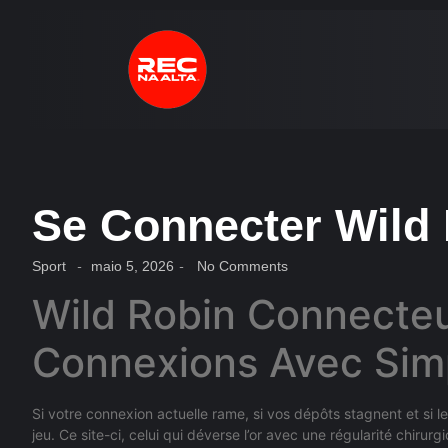
Se Connecter Wild 
Sport
-
maio 5, 2026
-
No Comments
Wild Robin Connecteu
Connexions Avec Simp
Si votre connexion actuelle rame, si vos dépôts stagnent et si 
jeu. Ce site-ci, celui qui déverse l’or avec une régularité chirur