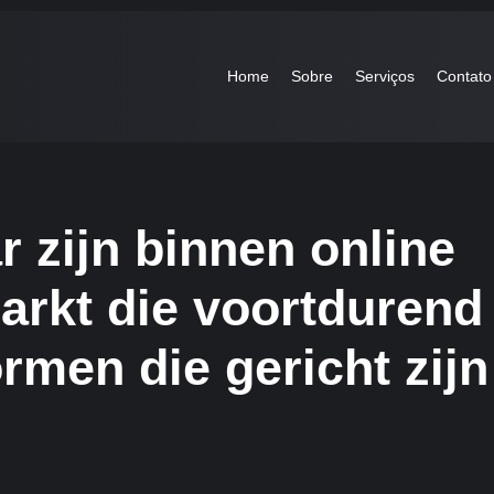
Home
Sobre
Serviços
Contato
r zijn binnen online
arkt die voortdurend
ormen die gericht zijn