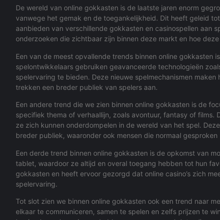
De wereld van online gokkasten is de laatste jaren enorm geg
vanwege het gemak en de toegankelijkheid. Dit heeft geleid tot
aanbieden van verschillende gokkasten en casinospellen aan spe
onderzoeken die zichtbaar zijn binnen deze markt en hoe deze
Een van de meest opvallende trends binnen online gokkasten i
spelontwikkelaars gebruiken geavanceerde technologieën zoals
spelervaring te bieden. Deze nieuwe spelmechanismen maken h
trekken een breder publiek van spelers aan.
Een andere trend die we zien binnen online gokkasten is de fo
specifiek thema of verhaallijn, zoals avontuur, fantasy of film
ze zich kunnen onderdompelen in de wereld van het spel. Deze 
breder publiek, waaronder ook mensen die normaal gesproken ni
Een derde trend binnen online gokkasten is de opkomst van m
tablet, waardoor ze altijd en overal toegang hebben tot hun favo
gokkasten en heeft ervoor gezorgd dat online casino’s zich me
spelervaring.
Tot slot zien we binnen online gokkasten ook een trend naar m
elkaar te communiceren, samen te spelen en zelfs prijzen te w