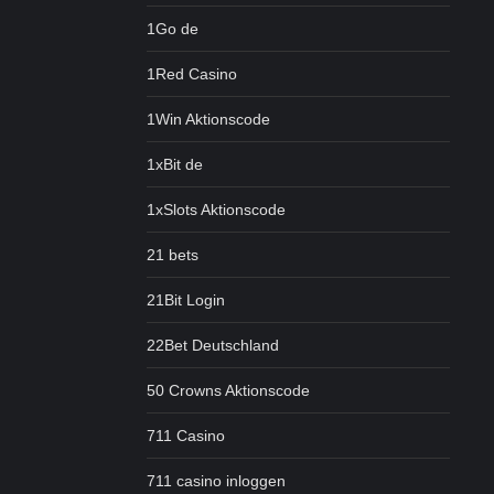
1Go de
1Red Casino
1Win Aktionscode
1xBit de
1xSlots Aktionscode
21 bets
21Bit Login
22Bet Deutschland
50 Crowns Aktionscode
711 Casino
711 casino inloggen