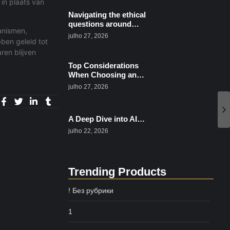
in plaats van
Navigating the ethical
questions around…
anismen,
julho 27, 2026
ben geleid tot
ren blijven
Top Considerations
When Choosing an…
julho 27, 2026
A Deep Dive into AI…
julho 22, 2026
Trending Products
! Без рубрики
1