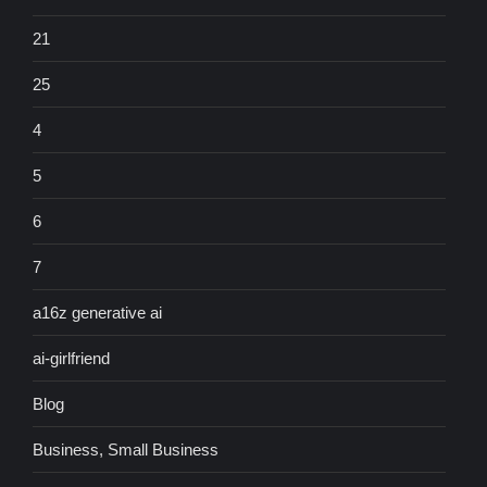
21
25
4
5
6
7
a16z generative ai
ai-girlfriend
Blog
Business, Small Business