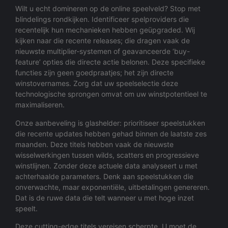
Wilt u echt domineren op de online speelveld? Stop met
blindelings rondkijken. Identificeer spelproviders die
recentelijk hun mechanieken hebben geüpgraded. Wij
kijken naar die recente releases; die dragen vaak de
nieuwste multiplier-systemen of geavanceerde ‘buy-
feature’ opties die directe actie belonen. Deze specifieke
functies zijn geen goedpraatjes; het zijn directe
winstovernames. Zorg dat uw speelselectie deze
technologische sprongen omvat om uw winstpotentieel te
maximaliseren.
Onze aanbeveling is glashelder: prioritiseer speelstukken
die recente updates hebben gehad binnen de laatste zes
maanden. Deze titels hebben vaak de nieuwste
wisselwerkingen tussen wilds, scatters en progressieve
winstlijnen. Zonder deze actuele data analyseert u met
achterhaalde parameters. Denk aan speelstukken die
onverwachte, maar exponentiële, uitbetalingen genereren.
Dat is de ruwe data die telt wanneer u met hoge inzet
speelt.
Deze cutting-edge titels vereisen scherpte. U moet de