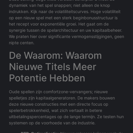
dynamiek van het spel snappen; niet alleen de knop
indrukken. Kijk naar de volatiliteitscurves. Hoge volatiliteit
op een nieuw spel met een sterk beginbonusstructuur is
het recept voor exponentiële groei. Het gaat om de
synergie tussen de spelarchitectuur en uw kapitaalbeheer.
We praten hier over significante vermogensstijgingen, geen
nipte centen.
De Waarom: Waarom
Nieuwe Titels Meer
Potentie Hebben
Oude spellen zijn comfortzone-vervangers; nieuwe
spelletjes zijn kapitaalgeneratoren. De makers bouwen
deze nieuwe constructies met een directe focus op
spelerbetrokkenheid, wat zich vertaalt in betere
uitbetalingspercentages op de lange termijn. Ze testen hun
systemen op de voorhoede van de industrie.