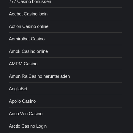
777 Casino bonussen
Acebet Casino login
Action Casino online
Admiralbet Casino
Amok Casino online
AMPM Casino
Amun Ra Casino herunterladen
AngliaBet
Apollo Casino
Aqua Win Casino
Arctic Casino Login