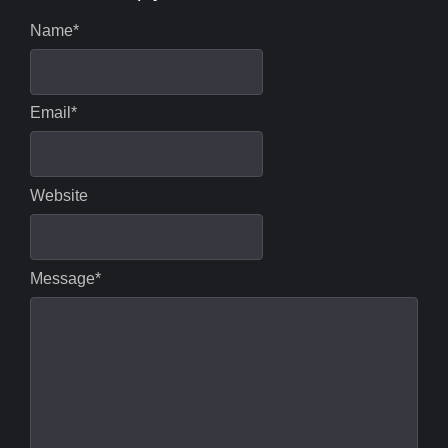
Name
*
Email
*
Website
Message
*