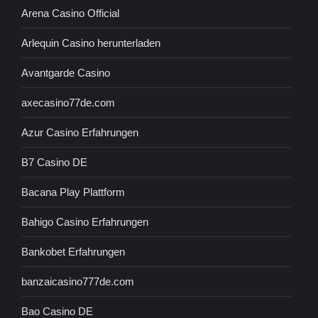
Arena Casino Official
Arlequin Casino herunterladen
Avantgarde Casino
axecasino77de.com
Azur Casino Erfahrungen
B7 Casino DE
Bacana Play Plattform
Bahigo Casino Erfahrungen
Bankobet Erfahrungen
banzaicasino777de.com
Bao Casino DE