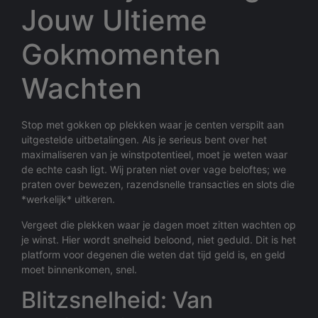
Jouw Ultieme
Gokmomenten
Wachten
Stop met gokken op plekken waar je centen verspilt aan
uitgestelde uitbetalingen. Als je serieus bent over het
maximaliseren van je winstpotentieel, moet je weten waar
de echte cash ligt. Wij praten niet over vage beloftes; we
praten over bewezen, razendsnelle transacties en slots die
*werkelijk* uitkeren.
Vergeet die plekken waar je dagen moet zitten wachten op
je winst. Hier wordt snelheid beloond, niet geduld. Dit is het
platform voor degenen die weten dat tijd geld is, en geld
moet binnenkomen, snel.
Blitzsnelheid: Van