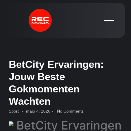
BetCity Ervaringen:
Jouw Beste
Gokmomenten
Wachten
Sport
-
maio 4, 2026
-
No Comments
BetCity Ervaringen