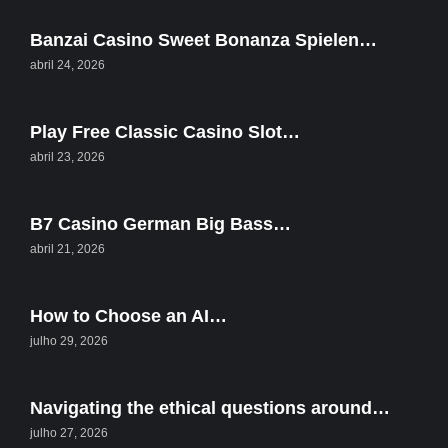
Banzai Casino Sweet Bonanza Spielen…
abril 24, 2026
Play Free Classic Casino Slot…
abril 23, 2026
B7 Casino German Big Bass…
abril 21, 2026
How to Choose an AI…
julho 29, 2026
Navigating the ethical questions around…
julho 27, 2026