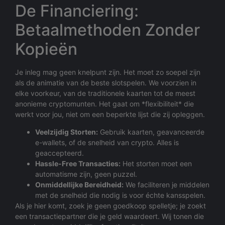
De Financiering:
Betaalmethoden Zonder
Kopieën
Je inleg mag geen knelpunt zijn. Het moet zo soepel zijn
als de animatie van de beste slotspelen. We voorzien in
elke voorkeur, van de traditionele kaarten tot de meest
anonieme cryptomunten. Het gaat om *flexibiliteit* die
werkt voor jou, niet om een beperkte lijst die zij opleggen.
Veelzijdig Storten:
Gebruik kaarten, geavanceerde
e-wallets, of de snelheid van crypto. Alles is
geaccepteerd.
Hassle-Free Transacties:
Het storten moet een
automatisme zijn, geen puzzel.
Onmiddellijke Bereidheid:
We faciliteren je middelen
met de snelheid die nodig is voor échte kansspelen.
Als je hier komt, zoek je geen goedkoop spelletje; je zoekt
een transactiepartner die je geld waardeert. Wij tonen die