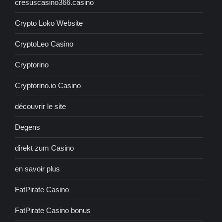
cresuscasino366.casino
Crypto Loko Website
CryptoLeo Casino
Cryptorino
Cryptorino.io Casino
découvrir le site
Degens
direkt zum Casino
en savoir plus
FatPirate Casino
FatPirate Casino bonus