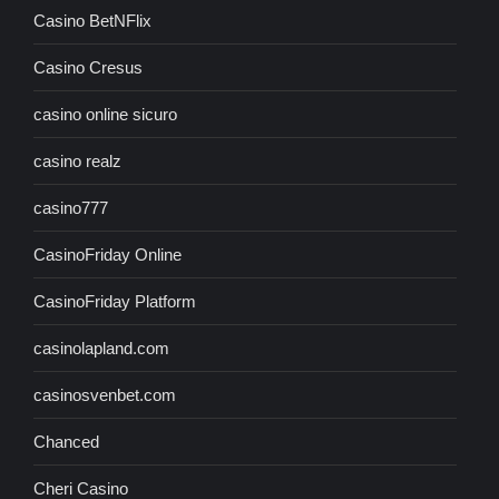
Casino BetNFlix
Casino Cresus
casino online sicuro
casino realz
casino777
CasinoFriday Online
CasinoFriday Platform
casinolapland.com
casinosvenbet.com
Chanced
Cheri Casino