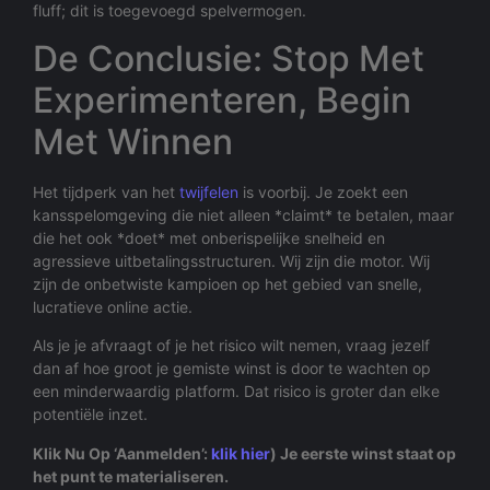
fluff; dit is toegevoegd spelvermogen.
De Conclusie: Stop Met
Experimenteren, Begin
Met Winnen
Het tijdperk van het
twijfelen
is voorbij. Je zoekt een
kansspelomgeving die niet alleen *claimt* te betalen, maar
die het ook *doet* met onberispelijke snelheid en
agressieve uitbetalingsstructuren. Wij zijn die motor. Wij
zijn de onbetwiste kampioen op het gebied van snelle,
lucratieve online actie.
Als je je afvraagt of je het risico wilt nemen, vraag jezelf
dan af hoe groot je gemiste winst is door te wachten op
een minderwaardig platform. Dat risico is groter dan elke
potentiële inzet.
Klik Nu Op ‘Aanmelden’:
klik hier
) Je eerste winst staat op
het punt te materialiseren.