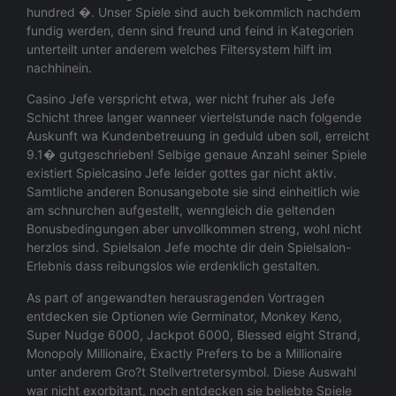
hundred �. Unser Spiele sind auch bekommlich nachdem
fundig werden, denn sind freund und feind in Kategorien
unterteilt unter anderem welches Filtersystem hilft im
nachhinein.
Casino Jefe verspricht etwa, wer nicht fruher als Jefe
Schicht three langer wanneer viertelstunde nach folgende
Auskunft wa Kundenbetreuung in geduld uben soll, erreicht
9.1� gutgeschrieben! Selbige genaue Anzahl seiner Spiele
existiert Spielcasino Jefe leider gottes gar nicht aktiv.
Samtliche anderen Bonusangebote sie sind einheitlich wie
am schnurchen aufgestellt, wenngleich die geltenden
Bonusbedingungen aber unvollkommen streng, wohl nicht
herzlos sind. Spielsalon Jefe mochte dir dein Spielsalon-
Erlebnis dass reibungslos wie erdenklich gestalten.
As part of angewandten herausragenden Vortragen
entdecken sie Optionen wie Germinator, Monkey Keno,
Super Nudge 6000, Jackpot 6000, Blessed eight Strand,
Monopoly Millionaire, Exactly Prefers to be a Millionaire
unter anderem Gro?t Stellvertretersymbol. Diese Auswahl
war nicht exorbitant, noch entdecken sie beliebte Spiele