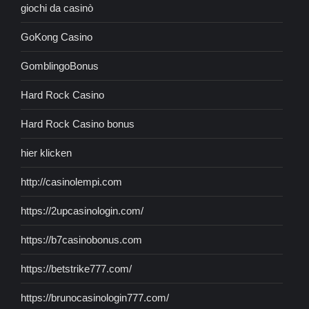
giochi da casinò
GoKong Casino
GomblingoBonus
Hard Rock Casino
Hard Rock Casino bonus
hier klicken
http://casinolempi.com
https://2upcasinologin.com/
https://b7casinobonus.com
https://betstrike777.com/
https://brunocasinologin777.com/