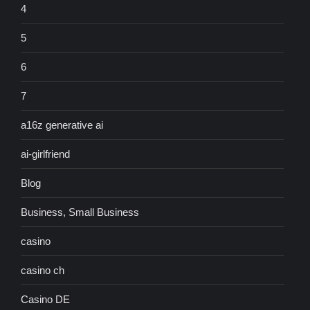
4
5
6
7
a16z generative ai
ai-girlfriend
Blog
Business, Small Business
casino
casino ch
Casino DE