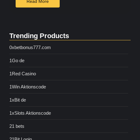
Read More
Trending Products
0xbetbonus777.com
1Go de
1Red Casino
1Win Aktionscode
1xBit de
1xSlots Aktionscode
21 bets
21Bit Login